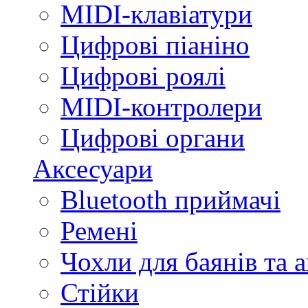
MIDI-клавіатури
Цифрові піаніно
Цифрові роялі
MIDI-контролери
Цифрові органи
Аксесуари
Bluetooth приймачі
Ремені
Чохли для баянів та 
Стійки