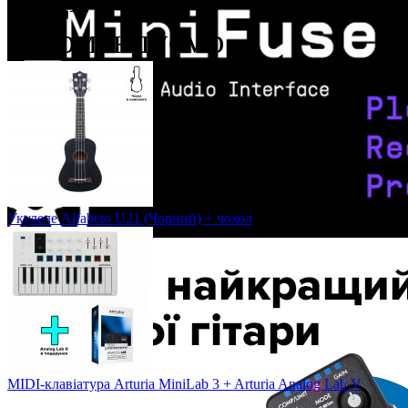
Рекомендуємо
Укулеле Alfabeto U21 (Чорний) + чохол
MIDI-клавіатура Arturia MiniLab 3 + Arturia Analog Lab V