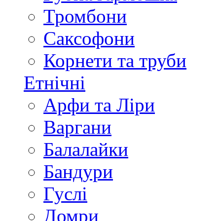
Тромбони
Саксофони
Корнети та труби
Етнічні
Арфи та Ліри
Варгани
Балалайки
Бандури
Гуслі
Домри