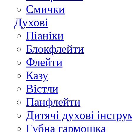
Смички
Духові
Піаніки
Блокфлейти
Флейти
Казу
Вістли
Панфлейти
Дитячі духові інстру
Губна гармошка