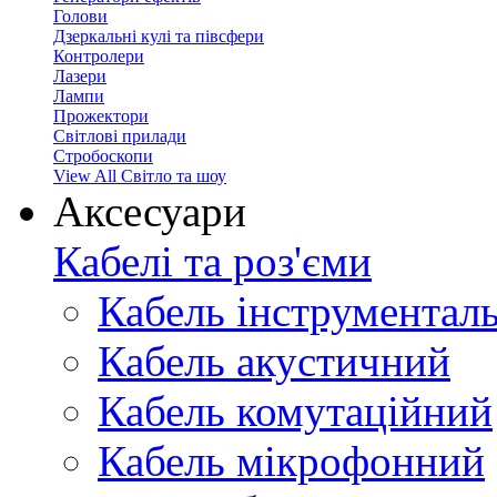
Голови
Дзеркальні кулі та півсфери
Контролери
Лазери
Лампи
Прожектори
Світлові прилади
Стробоскопи
View All Світло та шоу
Аксесуари
Кабелі та роз'єми
Кабель інструментал
Кабель акустичний
Кабель комутаційний
Кабель мікрофонний