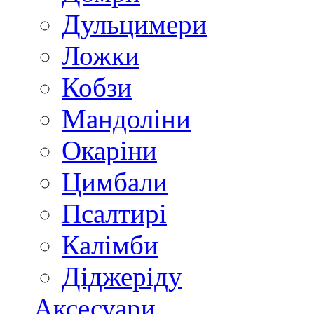
Дульцимери
Ложки
Кобзи
Мандоліни
Окаріни
Цимбали
Псалтирі
Калімби
Діджеріду
Аксесуари