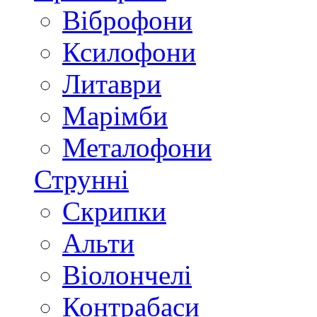
Віброфони
Ксилофони
Литаври
Марімби
Металофони
Струнні
Скрипки
Альти
Віолончелі
Контрабаси