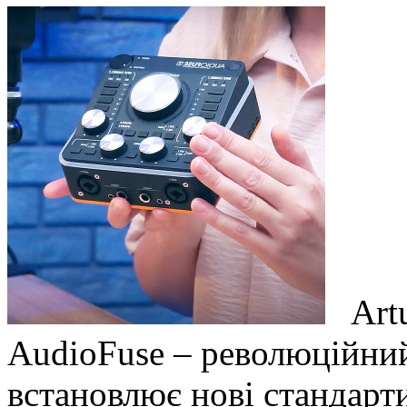
Artu
AudioFuse – революційний
встановлює нові стандарти