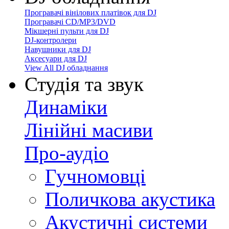
Програвачі вінілових платівок для DJ
Програвачі CD/MP3/DVD
Мікшерні пульти для DJ
DJ-контролери
Навушники для DJ
Аксесуари для DJ
View All DJ обладнання
Студія та звук
Динаміки
Лінійні масиви
Про-аудіо
Гучномовці
Поличкова акустика
Акустичні системи