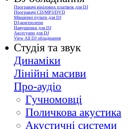
Програвачі вінілових платівок для DJ
Програвачі CD/MP3/DVD
Мікшерні пульти для DJ
DJ-контролери
Навушники для DJ
Аксесуари для DJ
View All DJ обладнання
Студія та звук
Динаміки
Лінійні масиви
Про-аудіо
Гучномовці
Поличкова акустика
Акустичні системи