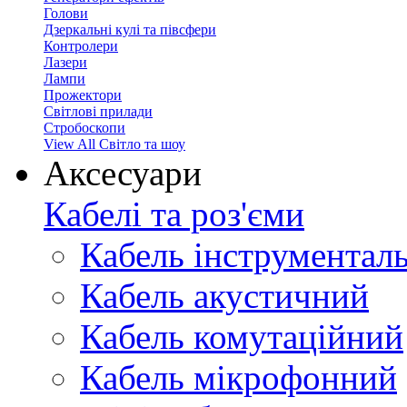
Голови
Дзеркальні кулі та півсфери
Контролери
Лазери
Лампи
Прожектори
Світлові прилади
Стробоскопи
View All Світло та шоу
Аксесуари
Кабелі та роз'єми
Кабель інструментал
Кабель акустичний
Кабель комутаційний
Кабель мікрофонний