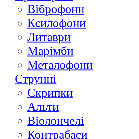
Віброфони
Ксилофони
Литаври
Марімби
Металофони
Струнні
Скрипки
Альти
Віолончелі
Контрабаси