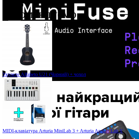
Рекомендуємо
Укулеле Alfabeto U21 (Чорний) + чохол
MIDI-клавіатура Arturia MiniLab 3 + Arturia Analog Lab V