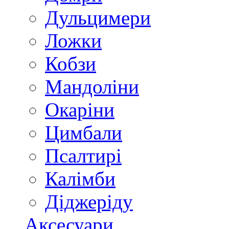
Дульцимери
Ложки
Кобзи
Мандоліни
Окаріни
Цимбали
Псалтирі
Калімби
Діджеріду
Аксесуари