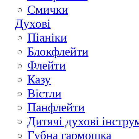
Смички
Духові
Піаніки
Блокфлейти
Флейти
Казу
Вістли
Панфлейти
Дитячі духові інстру
Губна гармошка