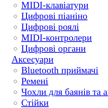
MIDI-клавіатури
Цифрові піаніно
Цифрові роялі
MIDI-контролери
Цифрові органи
Аксесуари
Bluetooth приймачі
Ремені
Чохли для баянів та 
Стійки