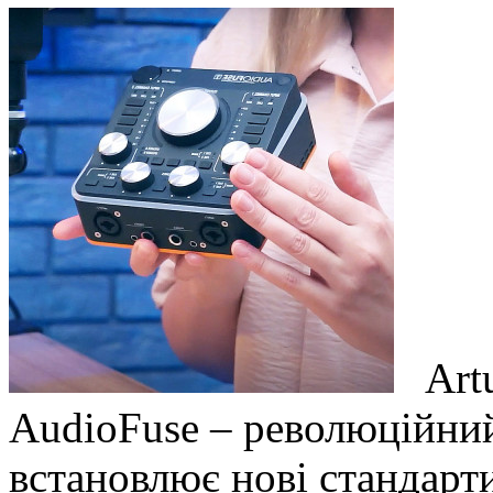
Artu
AudioFuse – революційний
встановлює нові стандарти