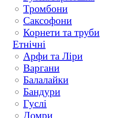
Тромбони
Саксофони
Корнети та труби
Етнічні
Арфи та Ліри
Варгани
Балалайки
Бандури
Гуслі
Домри