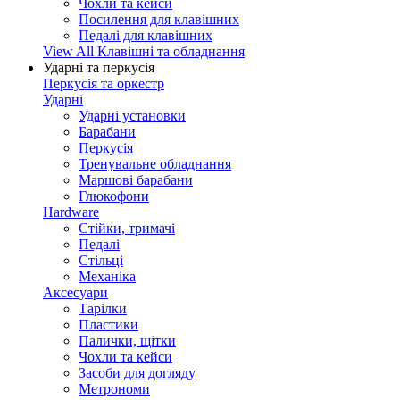
Чохли та кейси
Посилення для клавішних
Педалі для клавішних
View All Клавішні та обладнання
Ударні та перкусія
Перкусія та оркестр
Ударні
Ударні установки
Барабани
Перкусія
Тренувальне обладнання
Маршові барабани
Глюкофони
Hardware
Стійки, тримачі
Педалі
Стільці
Механіка
Аксесуари
Тарілки
Пластики
Палички, щітки
Чохли та кейси
Засоби для догляду
Метрономи