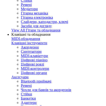
Стійки
Ремені
Медіатори
Гітарна механіка
Гітарна електроніка
Слайдери, каподастри, ключі
Засоби для догляду
View All Гітари та обладнання
Клавішні та обладнання
MIDI-обладнання
Клавішні інструменти
Акордеони
Синтезатори
MIDI-клавіатури
Цифрові піаніно
Цифрові роялі
MIDI-контролери
Цифрові органи
Аксесуари
Bluetooth приймачі
Ремені
Чохли для баянів та акордеонів
Стійки
Банкетки
Адаптери