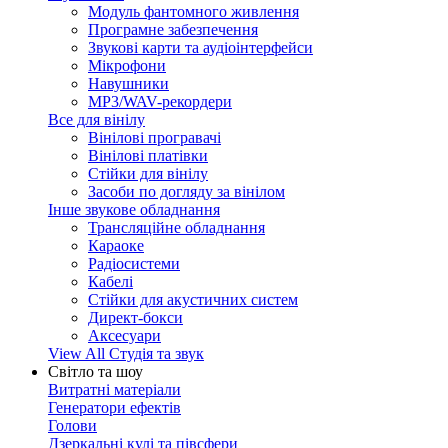
Модуль фантомного живлення
Програмне забезпечення
Звукові карти та аудіоінтерфейси
Мікрофони
Навушники
MP3/WAV-рекордери
Все для вінілу
Вінілові програвачі
Вінілові платівки
Стійки для вінілу
Засоби по догляду за вінілом
Інше звукове обладнання
Трансляційне обладнання
Караоке
Радіосистеми
Кабелі
Стійки для акустичних систем
Директ-бокси
Аксесуари
View All Студія та звук
Світло та шоу
Витратні матеріали
Генератори ефектів
Голови
Дзеркальні кулі та півсфери