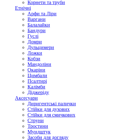
Корнети та труби
Етнічні
Арфи та Ліри
Варгани
Балалайки
Бандури
Гуслі
Домри
Дульцимери
Ложки
Кобзи
Мандоліни
Окаріни
Цимбали
Псалтирі
Калімби
Діджеріду
Аксесуари
Диригентські палички
Стійки для духових
Стійки для смичкових
Струни
Тростини
Мундштук
Засоби для догляду