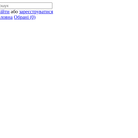
війти
або
зареєструватися
оловна
Обрані (0)