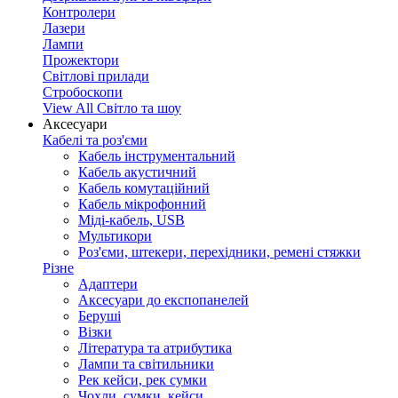
Контролери
Лазери
Лампи
Прожектори
Світлові прилади
Стробоскопи
View All Світло та шоу
Аксесуари
Кабелі та роз'єми
Кабель інструментальний
Кабель акустичний
Кабель комутаційний
Кабель мікрофонний
Міді-кабель, USB
Мультикори
Роз'єми, штекери, перехідники, ремені стяжки
Різне
Адаптери
Аксесуари до експопанелей
Беруші
Візки
Література та атрибутика
Лампи та світильники
Рек кейси, рек сумки
Чохли, сумки, кейси