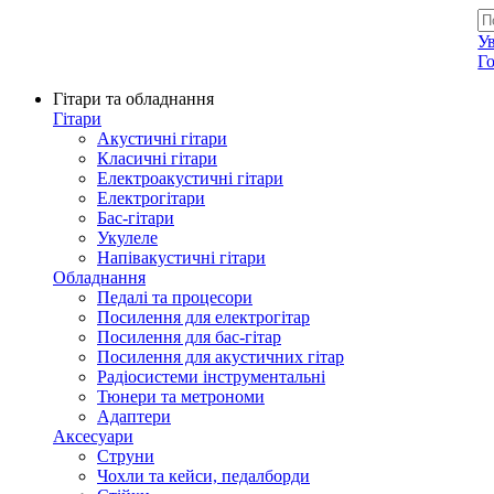
Allegro - Music: Музичні інструменти в Україні
У
Г
Гітари та обладнання
Гітари
Акустичні гітари
Класичні гітари
Електроакустичні гітари
Електрогітари
Бас-гітари
Укулеле
Напівакустичні гітари
Обладнання
Педалі та процесори
Посилення для електрогітар
Посилення для бас-гітар
Посилення для акустичних гітар
Радіосистеми інструментальні
Тюнери та метрономи
Адаптери
Аксесуари
Струни
Чохли та кейси, педалборди