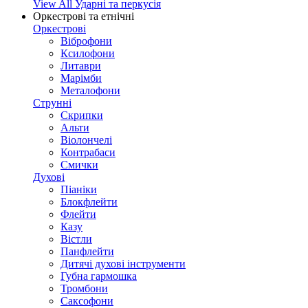
View All Ударні та перкусія
Оркестрові та етнічні
Оркестрові
Віброфони
Ксилофони
Литаври
Марімби
Металофони
Струнні
Скрипки
Альти
Віолончелі
Контрабаси
Смички
Духові
Піаніки
Блокфлейти
Флейти
Казу
Вістли
Панфлейти
Дитячі духові інструменти
Губна гармошка
Тромбони
Саксофони