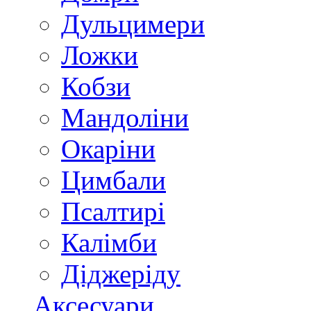
Дульцимери
Ложки
Кобзи
Мандоліни
Окаріни
Цимбали
Псалтирі
Калімби
Діджеріду
Аксесуари