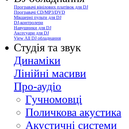
Програвачі вінілових платівок для DJ
Програвачі CD/MP3/DVD
Мікшерні пульти для DJ
DJ-контролери
Навушники для DJ
Аксесуари для DJ
View All DJ обладнання
Студія та звук
Динаміки
Лінійні масиви
Про-аудіо
Гучномовці
Поличкова акустика
Акустичні системи