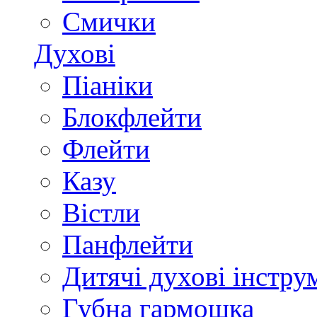
Смички
Духові
Піаніки
Блокфлейти
Флейти
Казу
Вістли
Панфлейти
Дитячі духові інстру
Губна гармошка