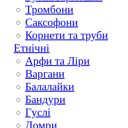
Тромбони
Саксофони
Корнети та труби
Етнічні
Арфи та Ліри
Варгани
Балалайки
Бандури
Гуслі
Домри