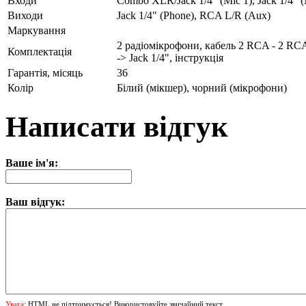
Входи
Combo XLR/Jack 1/4" (Mic 1), Jack 1/4" (M
Виходи
Jack 1/4" (Phone), RCA L/R (Aux)
Маркування
2 радіомікрофони, кабель 2 RCA - 2 RCA
Комплектація
-> Jack 1/4", інструкція
Гарантія, місяць
36
Колір
Білий (мікшер), чорний (мікрофони)
Написати відгук
Ваше ім'я:
Ваш відгук:
Увага:
HTML не підтримується! Використовуйте звичайний текст.