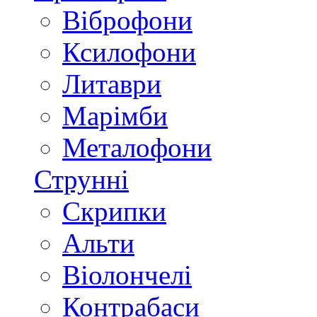
Віброфони
Ксилофони
Литаври
Марімби
Металофони
Струнні
Скрипки
Альти
Віолончелі
Контрабаси