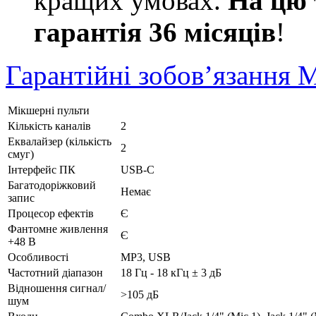
кращих умовах.
На цю 
гарантія 36 місяців
!
Гарантійні зобов’язання 
Мікшерні пульти
Кількість каналів
2
Еквалайзер (кількість
2
смуг)
Інтерфейс ПК
USB-C
Багатодоріжковий
Немає
запис
Процесор ефектів
Є
Фантомне живлення
Є
+48 В
Особливості
MP3, USB
Частотний діапазон
18 Гц - 18 кГц ± 3 дБ
Відношення сигнал/
>105 дБ
шум