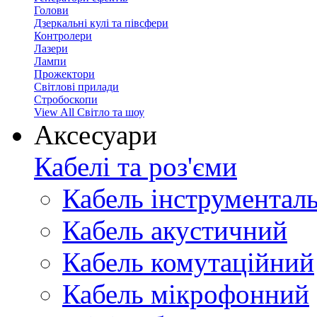
Голови
Дзеркальні кулі та півсфери
Контролери
Лазери
Лампи
Прожектори
Світлові прилади
Стробоскопи
View All Світло та шоу
Аксесуари
Кабелі та роз'єми
Кабель інструментал
Кабель акустичний
Кабель комутаційний
Кабель мікрофонний