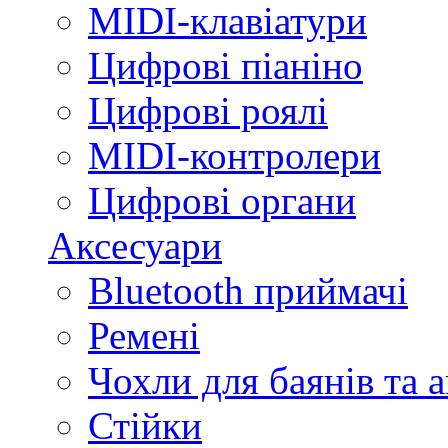
MIDI-клавіатури
Цифрові піаніно
Цифрові роялі
MIDI-контролери
Цифрові органи
Аксесуари
Bluetooth приймачі
Ремені
Чохли для баянів та 
Стійки