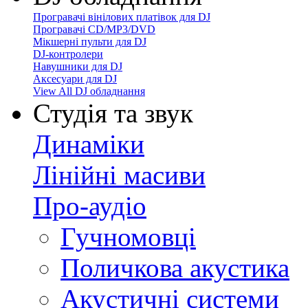
Програвачі вінілових платівок для DJ
Програвачі CD/MP3/DVD
Мікшерні пульти для DJ
DJ-контролери
Навушники для DJ
Аксесуари для DJ
View All DJ обладнання
Студія та звук
Динаміки
Лінійні масиви
Про-аудіо
Гучномовці
Поличкова акустика
Акустичні системи