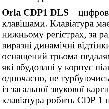
Orla CDP1 DLS
– цифрове
клавішами. Клавіатура має
нижньому регістрах, за р
виразні динамічні відтінк
оснащений трьома педалями
які вбудовані у корпус піа
одночасно, не турбуючись
із загальної звукової кар
клавіатура робить CDP 1 