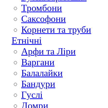
Тромбони
Саксофони
Корнети та труби
Етнічні
Арфи та Ліри
Варгани
Балалайки
Бандури
Гуслі
Домри