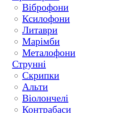
Віброфони
Ксилофони
Литаври
Марімби
Металофони
Струнні
Скрипки
Альти
Віолончелі
Контрабаси