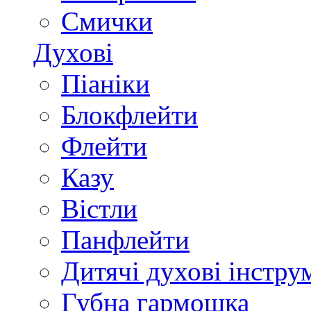
Смички
Духові
Піаніки
Блокфлейти
Флейти
Казу
Вістли
Панфлейти
Дитячі духові інстру
Губна гармошка