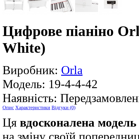
Цифрове піаніно Or
White)
Виробник:
Orla
Модель:
19-4-4-42
Наявність:
Передзамовлен
Опис
Характеристики
Відгуки (0)
Ця
вдосконалена модель
на зміну своїй попередниц