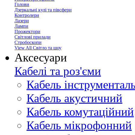
Голови
Дзеркальні кулі та півсфери
Контролери
Лазери
Лампи
Прожектори
Світлові прилади
Стробоскопи
View All Світло та шоу
Аксесуари
Кабелі та роз'єми
Кабель інструментал
Кабель акустичний
Кабель комутаційний
Кабель мікрофонний