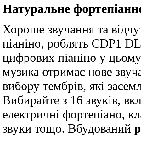
Натуральне фортепіанн
Хороше звучання та відчут
піаніно, роблять CDP1 DL
цифрових піаніно у цьому
музика отримає нове звуч
вибору тембрів, які засем
Вибирайте з 16 звуків, вк
електричні фортепіано, кла
звуки тощо. Вбудований
р