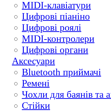
MIDI-клавіатури
Цифрові піаніно
Цифрові роялі
MIDI-контролери
Цифрові органи
Аксесуари
Bluetooth приймачі
Ремені
Чохли для баянів та 
Стійки