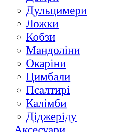
Дульцимери
Ложки
Кобзи
Мандоліни
Окаріни
Цимбали
Псалтирі
Калімби
Діджеріду
Аксесуари