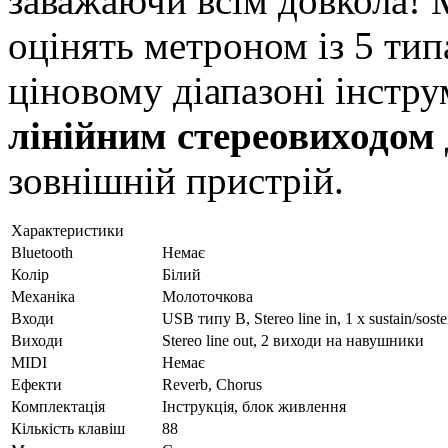
заважаючи всім довкола!
оцінять метроном із 5 тип
ціновому діапазоні інстр
лінійним стереовиходом
зовнішній пристрій.
Характеристики
Bluetooth
Немає
Колір
Білий
Механіка
Молоточкова
Входи
USB типу B, Stereo line in, 1 x sustain/sos
Виходи
Stereo line out, 2 виходи на навушники
MIDI
Немає
Ефекти
Reverb, Chorus
Комплектація
Інструкція, блок живлення
Кількість клавіш
88