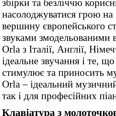
збірки та безліччю корис
насолоджуватися грою на 
вершину європейського с
звуками змодельованими в 
Orla з Італії, Англії, Нім
ідеальне звучання і те, 
стимулює та приносить му
Orla – ідеальний музичний
так і для професійних піан
Клавіатура з молоточк