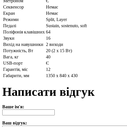
Метроном
Є
Секвенсор
Немає
Екран
Немає
Режими
Split, Layer
Педалі
Sustain, sostenuto, soft
Поліфонія клавішних
64
Звуки
16
Вихід на навушники
2 виходи
Потужність, Вт
20 (2 х 15 Вт)
Вага, кг
40
USB-порт
Є
Гарантія, міс
12
Габарити, мм
1350 x 840 x 430
Написати відгук
Ваше ім'я:
Ваш відгук: