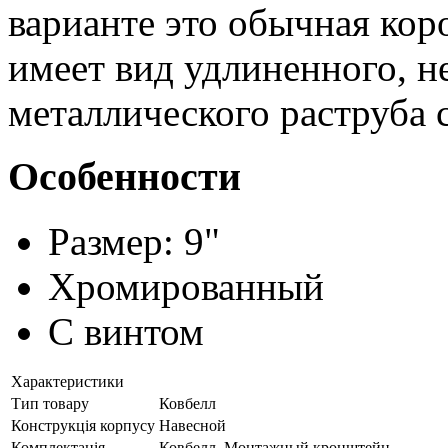
варианте это обычная коро
имеет вид удлиненного, н
металлического раструба с
Особенности
Размер: 9"
Хромированный
С винтом
Характеристики
Тип товару
Ковбелл
Конструкція корпусу
Навесной
Комплектація
Ковбелл, Монтажный кронштейн