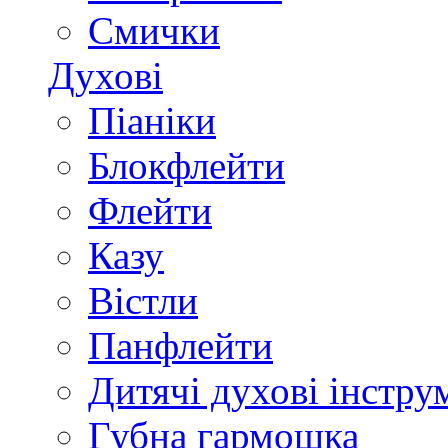
Смички
Духові
Піаніки
Блокфлейти
Флейти
Казу
Вістли
Панфлейти
Дитячі духові інстру
Губна гармошка