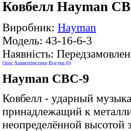
Ковбелл Hayman CB
Виробник:
Hayman
Модель:
43-16-6-3
Наявність:
Передзамовлен
Опис
Характеристики
Відгуки (0)
Hayman CBC-9
Ковбелл - ударный музык
принадлежащий к металл
неопределённой высотой 