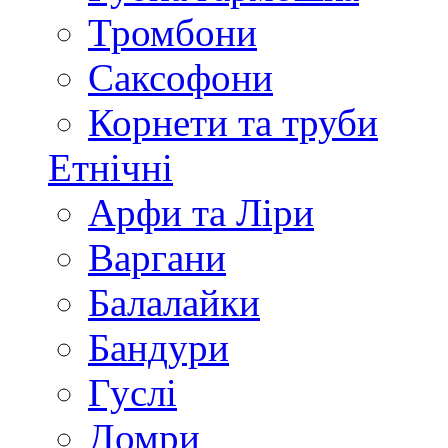
Тромбони
Саксофони
Корнети та труби
Етнічні
Арфи та Ліри
Варгани
Балалайки
Бандури
Гуслі
Домри