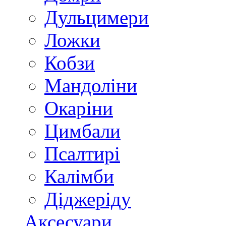
Дульцимери
Ложки
Кобзи
Мандоліни
Окаріни
Цимбали
Псалтирі
Калімби
Діджеріду
Аксесуари