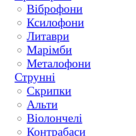
Віброфони
Ксилофони
Литаври
Марімби
Металофони
Струнні
Скрипки
Альти
Віолончелі
Контрабаси