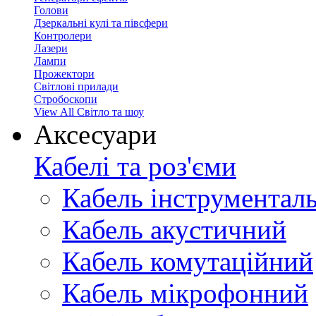
Голови
Дзеркальні кулі та півсфери
Контролери
Лазери
Лампи
Прожектори
Світлові прилади
Стробоскопи
View All Світло та шоу
Аксесуари
Кабелі та роз'єми
Кабель інструментал
Кабель акустичний
Кабель комутаційний
Кабель мікрофонний