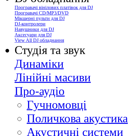
Програвачі вінілових платівок для DJ
Програвачі CD/MP3/DVD
Мікшерні пульти для DJ
DJ-контролери
Навушники для DJ
Аксесуари для DJ
View All DJ обладнання
Студія та звук
Динаміки
Лінійні масиви
Про-аудіо
Гучномовці
Поличкова акустика
Акустичні системи