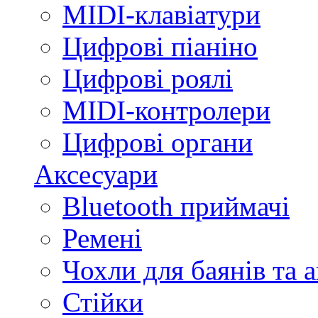
MIDI-клавіатури
Цифрові піаніно
Цифрові роялі
MIDI-контролери
Цифрові органи
Аксесуари
Bluetooth приймачі
Ремені
Чохли для баянів та 
Стійки