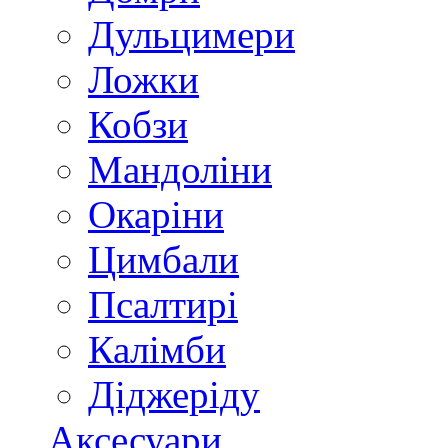
Дульцимери
Ложки
Кобзи
Мандоліни
Окаріни
Цимбали
Псалтирі
Калімби
Діджеріду
Аксесуари