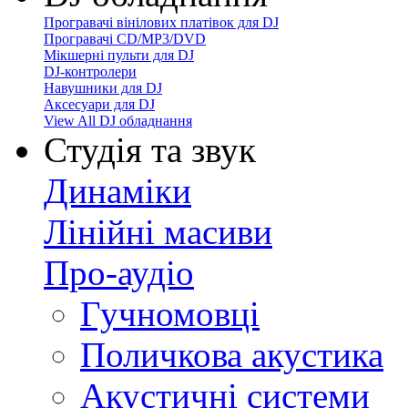
Програвачі вінілових платівок для DJ
Програвачі CD/MP3/DVD
Мікшерні пульти для DJ
DJ-контролери
Навушники для DJ
Аксесуари для DJ
View All DJ обладнання
Студія та звук
Динаміки
Лінійні масиви
Про-аудіо
Гучномовці
Поличкова акустика
Акустичні системи