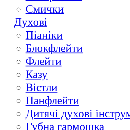
Смички
Духові
Піаніки
Блокфлейти
Флейти
Казу
Вістли
Панфлейти
Дитячі духові інстру
Губна гармошка