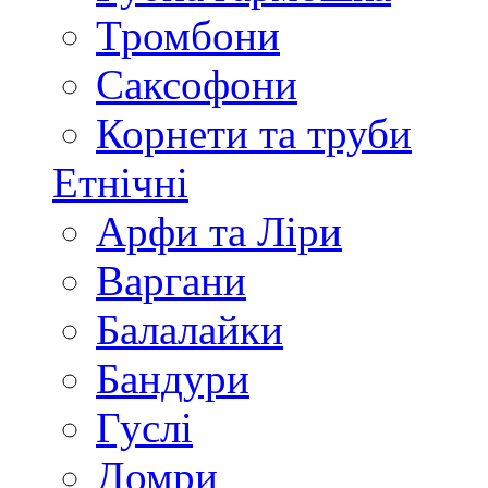
Тромбони
Саксофони
Корнети та труби
Етнічні
Арфи та Ліри
Варгани
Балалайки
Бандури
Гуслі
Домри