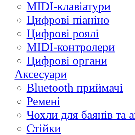
MIDI-клавіатури
Цифрові піаніно
Цифрові роялі
MIDI-контролери
Цифрові органи
Аксесуари
Bluetooth приймачі
Ремені
Чохли для баянів та 
Стійки