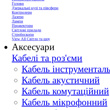
Голови
Дзеркальні кулі та півсфери
Контролери
Лазери
Лампи
Прожектори
Світлові прилади
Стробоскопи
View All Світло та шоу
Аксесуари
Кабелі та роз'єми
Кабель інструментал
Кабель акустичний
Кабель комутаційний
Кабель мікрофонний