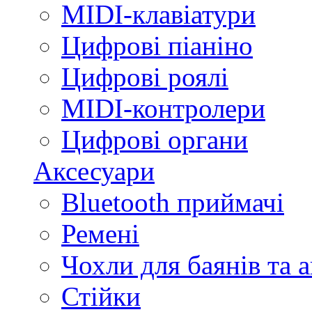
MIDI-клавіатури
Цифрові піаніно
Цифрові роялі
MIDI-контролери
Цифрові органи
Аксесуари
Bluetooth приймачі
Ремені
Чохли для баянів та 
Стійки