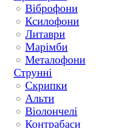
Віброфони
Ксилофони
Литаври
Марімби
Металофони
Струнні
Скрипки
Альти
Віолончелі
Контрабаси