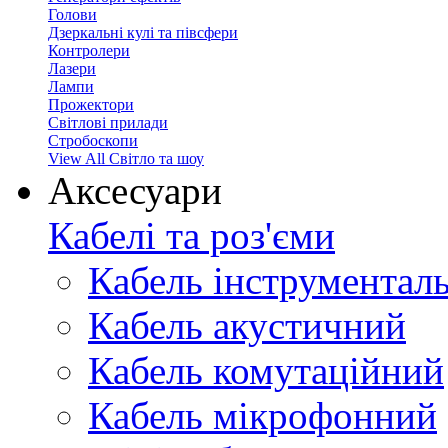
Голови
Дзеркальні кулі та півсфери
Контролери
Лазери
Лампи
Прожектори
Світлові прилади
Стробоскопи
View All Світло та шоу
Аксесуари
Кабелі та роз'єми
Кабель інструментал
Кабель акустичний
Кабель комутаційний
Кабель мікрофонний