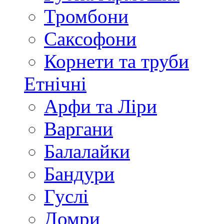
Тромбони
Саксофони
Корнети та труби
Етнічні
Арфи та Ліри
Варгани
Балалайки
Бандури
Гуслі
Домри