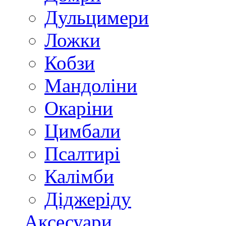
Дульцимери
Ложки
Кобзи
Мандоліни
Окаріни
Цимбали
Псалтирі
Калімби
Діджеріду
Аксесуари