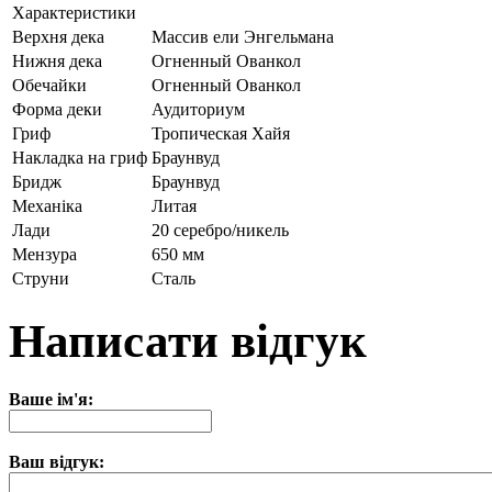
Характеристики
Верхня дека
Массив ели Энгельмана
Нижня дека
Огненный Ованкол
Обечайки
Огненный Ованкол
Форма деки
Аудиториум
Гриф
Тропическая Хайя
Накладка на гриф
Браунвуд
Бридж
Браунвуд
Механіка
Литая
Лади
20 серебро/никель
Мензура
650 мм
Струни
Сталь
Написати відгук
Ваше ім'я:
Ваш відгук: