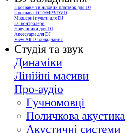
Програвачі вінілових платівок для DJ
Програвачі CD/MP3/DVD
Мікшерні пульти для DJ
DJ-контролери
Навушники для DJ
Аксесуари для DJ
View All DJ обладнання
Студія та звук
Динаміки
Лінійні масиви
Про-аудіо
Гучномовці
Поличкова акустика
Акустичні системи