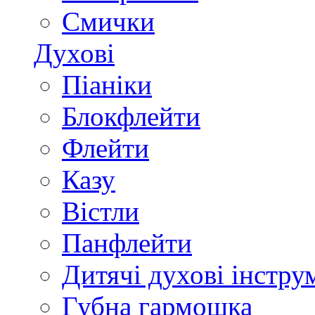
Смички
Духові
Піаніки
Блокфлейти
Флейти
Казу
Вістли
Панфлейти
Дитячі духові інстру
Губна гармошка