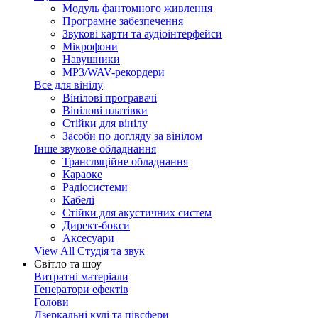
Модуль фантомного живлення
Програмне забезпечення
Звукові карти та аудіоінтерфейси
Мікрофони
Навушники
MP3/WAV-рекордери
Все для вінілу
Вінілові програвачі
Вінілові платівки
Стійки для вінілу
Засоби по догляду за вінілом
Інше звукове обладнання
Трансляційне обладнання
Караоке
Радіосистеми
Кабелі
Стійки для акустичних систем
Директ-бокси
Аксесуари
View All Студія та звук
Світло та шоу
Витратні матеріали
Генератори ефектів
Голови
Дзеркальні кулі та півсфери