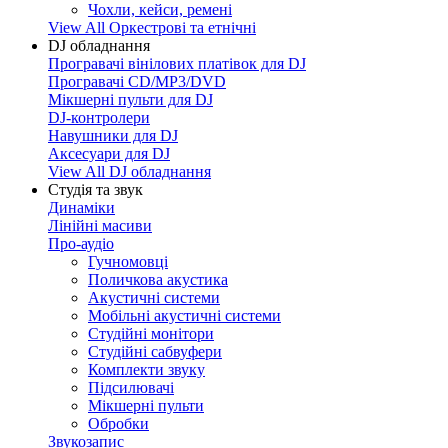
Чохли, кейси, ремені
View All Оркестрові та етнічні
DJ обладнання
Програвачі вінілових платівок для DJ
Програвачі CD/MP3/DVD
Мікшерні пульти для DJ
DJ-контролери
Навушники для DJ
Аксесуари для DJ
View All DJ обладнання
Студія та звук
Динаміки
Лінійні масиви
Про-аудіо
Гучномовці
Поличкова акустика
Акустичні системи
Мобільні акустичні системи
Студійні монітори
Студійні сабвуфери
Комплекти звуку
Підсилювачі
Мікшерні пульти
Обробки
Звукозапис