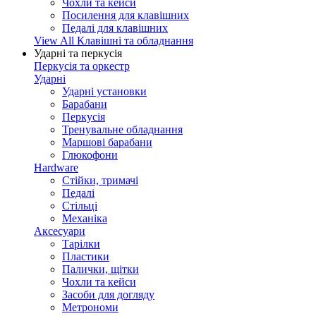
Чохли та кейси
Посилення для клавішних
Педалі для клавішних
View All Клавішні та обладнання
Ударні та перкусія
Перкусія та оркестр
Ударні
Ударні установки
Барабани
Перкусія
Тренувальне обладнання
Маршові барабани
Глюкофони
Hardware
Стійки, тримачі
Педалі
Стільці
Механіка
Аксесуари
Тарілки
Пластики
Палички, щітки
Чохли та кейси
Засоби для догляду
Метрономи