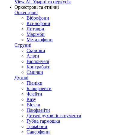
View All Ударні та перкусія
Оркестрові та етнічні
Оркестрові
Віброфони
Ксилофони
Литаври
Марімби
Металофони
Струнні
Скрипки
Альти
Віолончелі
Контрабаси
Смички
Духові
Піаніки
Блокфлейти
Флейти
Казу
Вістли
Панфлейти
Дитячі духові інструменти
Губна гармошка
Тромбони
Саксофони