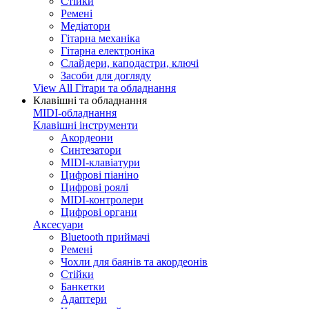
Стійки
Ремені
Медіатори
Гітарна механіка
Гітарна електроніка
Слайдери, каподастри, ключі
Засоби для догляду
View All Гітари та обладнання
Клавішні та обладнання
MIDI-обладнання
Клавішні інструменти
Акордеони
Синтезатори
MIDI-клавіатури
Цифрові піаніно
Цифрові роялі
MIDI-контролери
Цифрові органи
Аксесуари
Bluetooth приймачі
Ремені
Чохли для баянів та акордеонів
Стійки
Банкетки
Адаптери