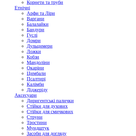
Корнети та труби
Етнічні
Арфи та Ліри
Варгани
Балалайки
Бандури
Гуслі
Домри
Дульцимери
Ложки
Кобзи
Мандоліни
Окаріни
Цимбали
Псалтирі
Калімби
Діджеріду
Аксесуари
Диригентські палички
Стійки для духових
Стійки для смичкових
Струни
Тростини
Мундштук
Засоби для догляду