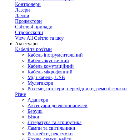
Контролери
Лазери
Лампи
Прожектори
Світлові прилади
Стробоскопи
View All Світло та шоу
Аксесуари
Кабелі та роз'єми
Кабель інструментальний
Кабель акустичний
Кабель комутаційний
Кабель мікрофонний
Міді-кабель, USB
Мультикори
Роз'єми, штекери, перехідники, ремені стяжки
Різне
Адаптери
Аксесуари до експопанелей
Беруші
Візки
Література та атрибутика
Лампи та світильники
Рек кейси, рек сумки
Чохли, сумки, кейси