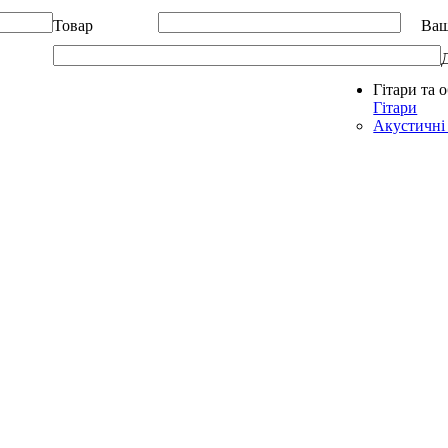
Товар
Ваш
Гітари та 
Allegro - Music: Музичні інструменти в Україні
Гітари
Акустичні 