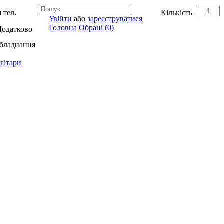
 тел.
Кількість
Увійти
або
зареєструватися
Головна
Обрані (0)
Додатково
обладнання
гітари