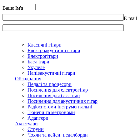
Ваше Ім'я
E-mail
Класичні гітари
Електроакустичні гітари
Електрогітари
Бас-гітари
Укулеле
Напівакустичні гітари
Обладнання
Педалі та процесори
Посилення для електрогітар
Посилення для бас-гітар
Посилення для акустичних гітар
Радіосистеми інструментальні
Тюнери та метрономи
Адаптери
Аксесуари
Струни
Чохли та кейси, педалборди