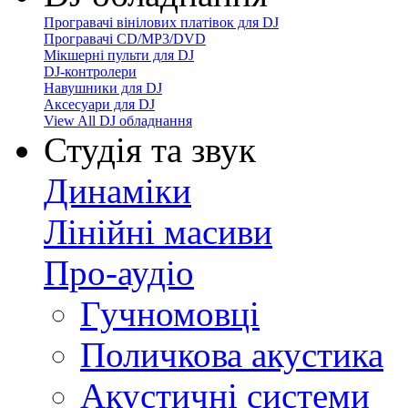
Програвачі вінілових платівок для DJ
Програвачі CD/MP3/DVD
Мікшерні пульти для DJ
DJ-контролери
Навушники для DJ
Аксесуари для DJ
View All DJ обладнання
Студія та звук
Динаміки
Лінійні масиви
Про-аудіо
Гучномовці
Поличкова акустика
Акустичні системи