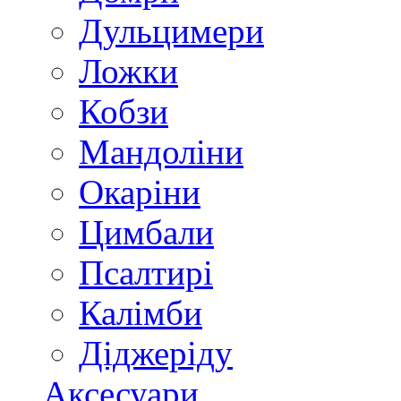
Дульцимери
Ложки
Кобзи
Мандоліни
Окаріни
Цимбали
Псалтирі
Калімби
Діджеріду
Аксесуари