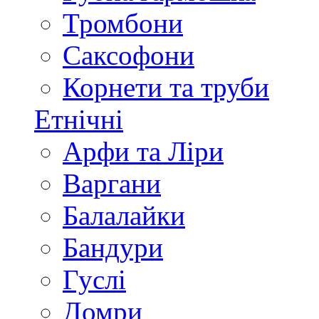
Тромбони
Саксофони
Корнети та труби
Етнічні
Арфи та Ліри
Варгани
Балалайки
Бандури
Гуслі
Домри