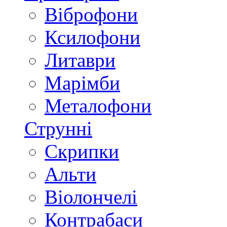
Віброфони
Ксилофони
Литаври
Марімби
Металофони
Струнні
Скрипки
Альти
Віолончелі
Контрабаси