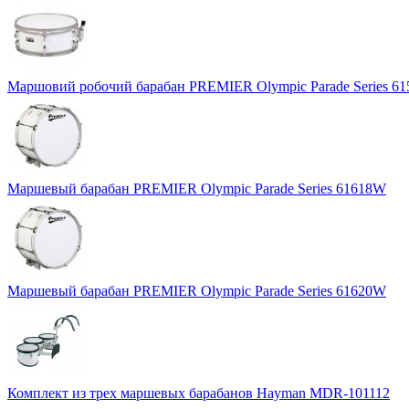
Маршовий робочий барабан PREMIER Olympic Parade Series 6
Маршевый барабан PREMIER Olympic Parade Series 61618W
Маршевый барабан PREMIER Olympic Parade Series 61620W
Комплект из трех маршевых барабанов Hayman MDR-101112