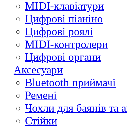
MIDI-клавіатури
Цифрові піаніно
Цифрові роялі
MIDI-контролери
Цифрові органи
Аксесуари
Bluetooth приймачі
Ремені
Чохли для баянів та 
Стійки