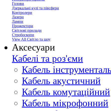
Голови
Дзеркальні кулі та півсфери
Контролери
Лазери
Лампи
Прожектори
Світлові прилади
Стробоскопи
View All Світло та шоу
Аксесуари
Кабелі та роз'єми
Кабель інструментал
Кабель акустичний
Кабель комутаційний
Кабель мікрофонний