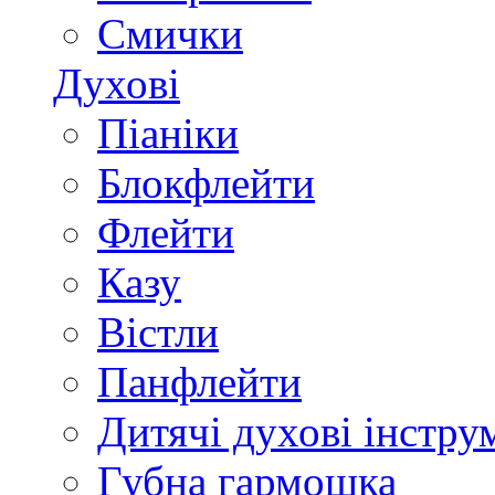
Смички
Духові
Піаніки
Блокфлейти
Флейти
Казу
Вістли
Панфлейти
Дитячі духові інстру
Губна гармошка