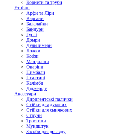
Корнети та труби
Етнічні
Арфи та Ліри
Варгани
Балалайки
Бандури
Гуслі
Домри
Дульцимери
Ложки
Кобзи
Мандоліни
Окаріни
Цимбали
Псалтирі
Калімби
Діджеріду
Аксесуари
Диригентські палички
Стійки для духових
Стійки для смичкових
Струни
Тростини
Мундштук
Засоби для догляду