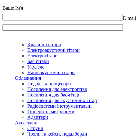
Ваше Ім'я
E-mail
Класичні гітари
Електроакустичні гітари
Електрогітари
Бас-гітари
Укулеле
Напівакустичні гітари
Обладнання
Педалі та процесори
Посилення для електрогітар
Посилення для бас-гітар
Посилення для акустичних гітар
Радіосистеми інструментальні
Тюнери та метрономи
Адаптери
Аксесуари
Струни
Чохли та кейси, педалборди