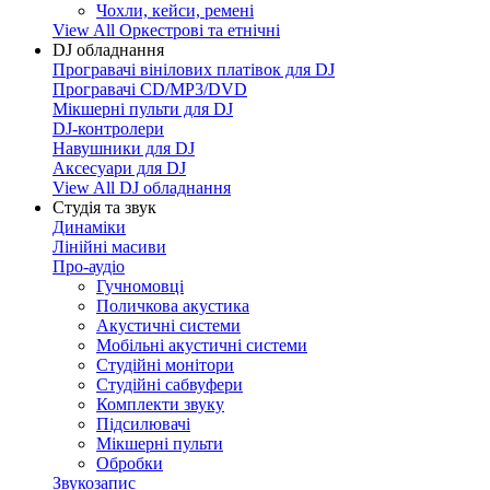
Чохли, кейси, ремені
View All Оркестрові та етнічні
DJ обладнання
Програвачі вінілових платівок для DJ
Програвачі CD/MP3/DVD
Мікшерні пульти для DJ
DJ-контролери
Навушники для DJ
Аксесуари для DJ
View All DJ обладнання
Студія та звук
Динаміки
Лінійні масиви
Про-аудіо
Гучномовці
Поличкова акустика
Акустичні системи
Мобільні акустичні системи
Студійні монітори
Студійні сабвуфери
Комплекти звуку
Підсилювачі
Мікшерні пульти
Обробки
Звукозапис