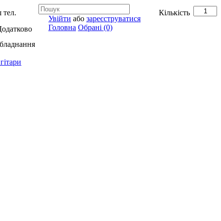
 тел.
Кількість
Увійти
або
зареєструватися
Головна
Обрані (0)
Додатково
обладнання
гітари