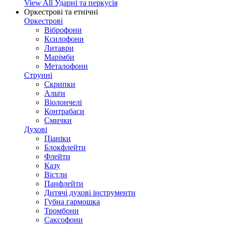
View All Ударні та перкусія
Оркестрові та етнічні
Оркестрові
Віброфони
Ксилофони
Литаври
Марімби
Металофони
Струнні
Скрипки
Альти
Віолончелі
Контрабаси
Смички
Духові
Піаніки
Блокфлейти
Флейти
Казу
Вістли
Панфлейти
Дитячі духові інструменти
Губна гармошка
Тромбони
Саксофони