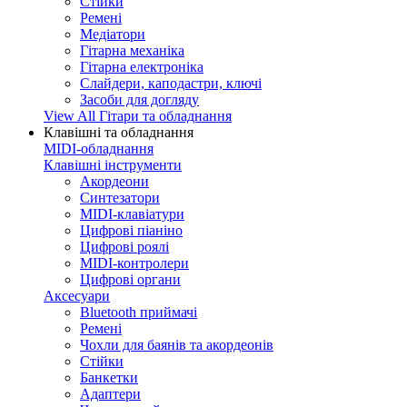
Стійки
Ремені
Медіатори
Гітарна механіка
Гітарна електроніка
Слайдери, каподастри, ключі
Засоби для догляду
View All Гітари та обладнання
Клавішні та обладнання
MIDI-обладнання
Клавішні інструменти
Акордеони
Синтезатори
MIDI-клавіатури
Цифрові піаніно
Цифрові роялі
MIDI-контролери
Цифрові органи
Аксесуари
Bluetooth приймачі
Ремені
Чохли для баянів та акордеонів
Стійки
Банкетки
Адаптери