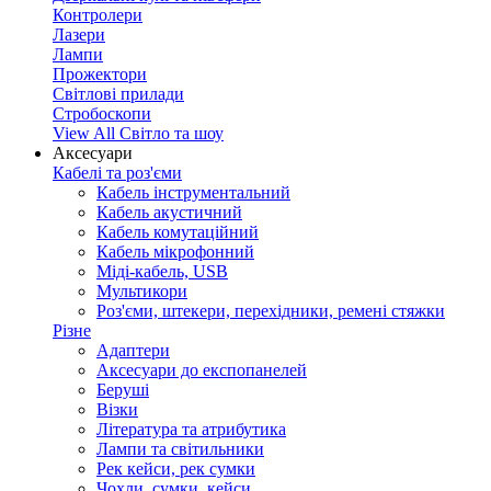
Контролери
Лазери
Лампи
Прожектори
Світлові прилади
Стробоскопи
View All Світло та шоу
Аксесуари
Кабелі та роз'єми
Кабель інструментальний
Кабель акустичний
Кабель комутаційний
Кабель мікрофонний
Міді-кабель, USB
Мультикори
Роз'єми, штекери, перехідники, ремені стяжки
Різне
Адаптери
Аксесуари до експопанелей
Беруші
Візки
Література та атрибутика
Лампи та світильники
Рек кейси, рек сумки
Чохли, сумки, кейси