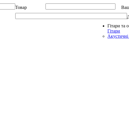
Товар
Ваш
Гітари та 
Allegro - Music: Музичні інструменти в Україні
Гітари
Акустичні 