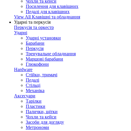
Чохли та кейси
Посилення для клавішних
Педалі для клавішних
View All Клавішні та обладнання
Ударні та перкусія
Перкусія та оркестр
Ударні
Ударні установки
Барабани
Перкусія
Тренувальне обладнання
Маршові барабани
Глюкофони
Hardware
Стійки, тримачі
Педалі
Стільці
Механіка
Аксесуари
Тарілки
Пластики
Палички, щітки
Чохли та кейси
Засоби для догляду
Метрономи