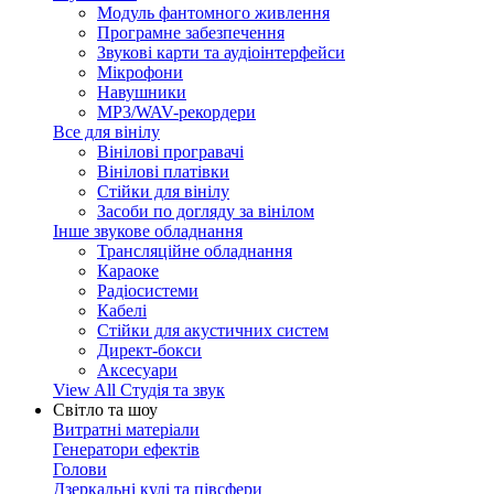
Модуль фантомного живлення
Програмне забезпечення
Звукові карти та аудіоінтерфейси
Мікрофони
Навушники
MP3/WAV-рекордери
Все для вінілу
Вінілові програвачі
Вінілові платівки
Стійки для вінілу
Засоби по догляду за вінілом
Інше звукове обладнання
Трансляційне обладнання
Караоке
Радіосистеми
Кабелі
Стійки для акустичних систем
Директ-бокси
Аксесуари
View All Студія та звук
Світло та шоу
Витратні матеріали
Генератори ефектів
Голови
Дзеркальні кулі та півсфери