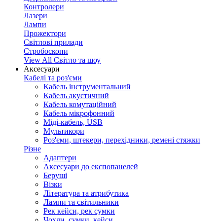
Контролери
Лазери
Лампи
Прожектори
Світлові прилади
Стробоскопи
View All Світло та шоу
Аксесуари
Кабелі та роз'єми
Кабель інструментальний
Кабель акустичний
Кабель комутаційний
Кабель мікрофонний
Міді-кабель, USB
Мультикори
Роз'єми, штекери, перехідники, ремені стяжки
Різне
Адаптери
Аксесуари до експопанелей
Беруші
Візки
Література та атрибутика
Лампи та світильники
Рек кейси, рек сумки
Чохли, сумки, кейси