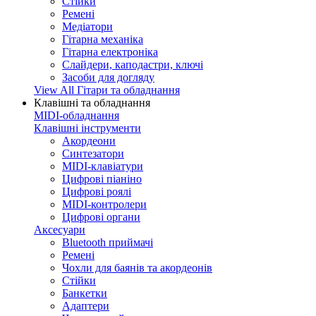
Стійки
Ремені
Медіатори
Гітарна механіка
Гітарна електроніка
Слайдери, каподастри, ключі
Засоби для догляду
View All Гітари та обладнання
Клавішні та обладнання
MIDI-обладнання
Клавішні інструменти
Акордеони
Синтезатори
MIDI-клавіатури
Цифрові піаніно
Цифрові роялі
MIDI-контролери
Цифрові органи
Аксесуари
Bluetooth приймачі
Ремені
Чохли для баянів та акордеонів
Стійки
Банкетки
Адаптери