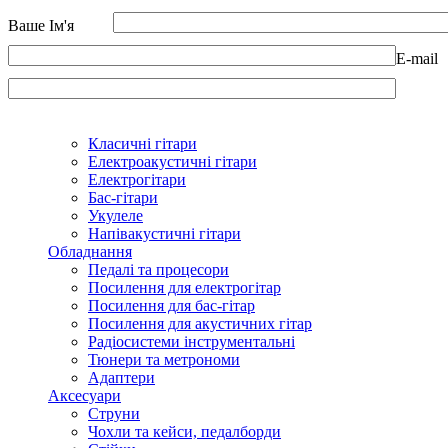
Ваше Ім'я
E-mail
Класичні гітари
Електроакустичні гітари
Електрогітари
Бас-гітари
Укулеле
Напівакустичні гітари
Обладнання
Педалі та процесори
Посилення для електрогітар
Посилення для бас-гітар
Посилення для акустичних гітар
Радіосистеми інструментальні
Тюнери та метрономи
Адаптери
Аксесуари
Струни
Чохли та кейси, педалборди