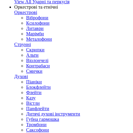
View All Ударні та перкусія
Оркестрові та етнічні
Оркестрові
Віброфони
Ксилофони
Литаври
Марімби
Металофони
Струнні
Скрипки
Альти
Віолончелі
Контрабаси
Смички
Духові
Піаніки
Блокфлейти
Флейти
Казу
Вістли
Панфлейти
Дитячі духові інструменти
Губна гармошка
Тромбони
Саксофони