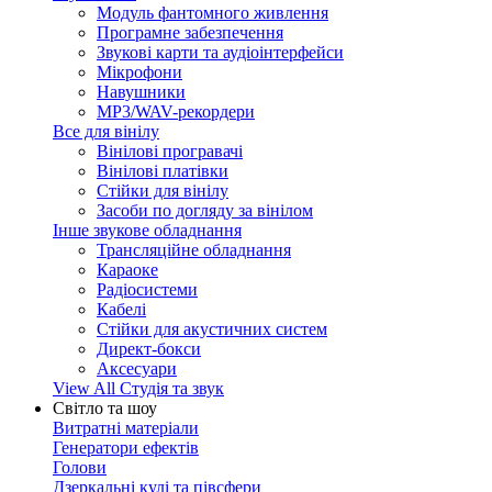
Модуль фантомного живлення
Програмне забезпечення
Звукові карти та аудіоінтерфейси
Мікрофони
Навушники
MP3/WAV-рекордери
Все для вінілу
Вінілові програвачі
Вінілові платівки
Стійки для вінілу
Засоби по догляду за вінілом
Інше звукове обладнання
Трансляційне обладнання
Караоке
Радіосистеми
Кабелі
Стійки для акустичних систем
Директ-бокси
Аксесуари
View All Студія та звук
Світло та шоу
Витратні матеріали
Генератори ефектів
Голови
Дзеркальні кулі та півсфери