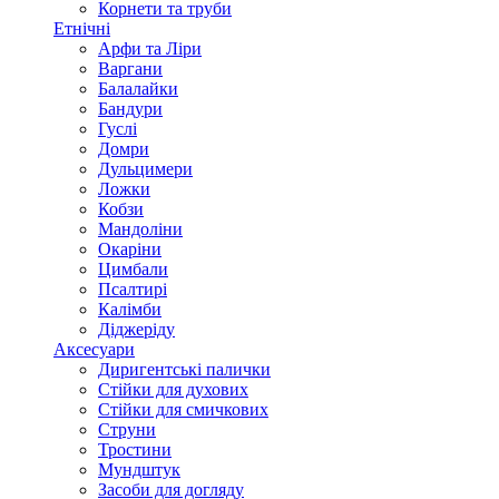
Корнети та труби
Етнічні
Арфи та Ліри
Варгани
Балалайки
Бандури
Гуслі
Домри
Дульцимери
Ложки
Кобзи
Мандоліни
Окаріни
Цимбали
Псалтирі
Калімби
Діджеріду
Аксесуари
Диригентські палички
Стійки для духових
Стійки для смичкових
Струни
Тростини
Мундштук
Засоби для догляду