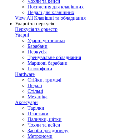
Чохли та кейси
Посилення для клавішних
Педалі для клавішних
View All Клавішні та обладнання
Ударні та перкусія
Перкусія та оркестр
Ударні
Ударні установки
Барабани
Перкусія
Тренувальне обладнання
Маршові барабани
Глюкофони
Hardware
Стійки, тримачі
Педалі
Стільці
Механіка
Аксесуари
Тарілки
Пластики
Палички, щітки
Чохли та кейси
Засоби для догляду
Метрономи