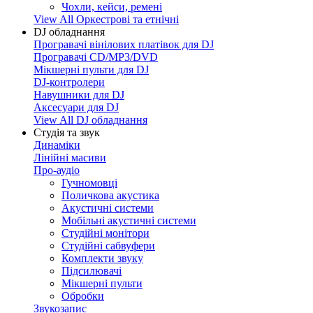
Чохли, кейси, ремені
View All Оркестрові та етнічні
DJ обладнання
Програвачі вінілових платівок для DJ
Програвачі CD/MP3/DVD
Мікшерні пульти для DJ
DJ-контролери
Навушники для DJ
Аксесуари для DJ
View All DJ обладнання
Студія та звук
Динаміки
Лінійні масиви
Про-аудіо
Гучномовці
Поличкова акустика
Акустичні системи
Мобільні акустичні системи
Студійні монітори
Студійні сабвуфери
Комплекти звуку
Підсилювачі
Мікшерні пульти
Обробки
Звукозапис