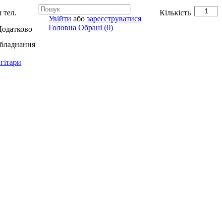
 тел.
Кількість
Увійти
або
зареєструватися
Головна
Обрані (0)
Додатково
обладнання
гітари