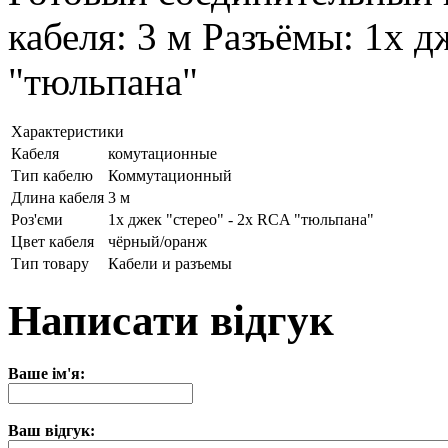
кабеля: 3 м Разъёмы: 1х д
"тюльпана"
Характеристики
Кабеля
комутационные
Тип кабелю
Коммутационный
Длина кабеля
3 м
Роз'єми
1х джек "стерео" - 2х RCA "тюльпана"
Цвет кабеля
чёрный/оранж
Тип товару
Кабели и разъемы
Написати відгук
Ваше ім'я:
Ваш відгук: