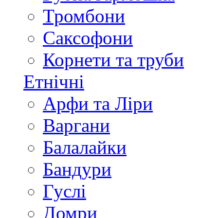
Тромбони
Саксофони
Корнети та труби
Етнічні
Арфи та Ліри
Варгани
Балалайки
Бандури
Гуслі
Домри