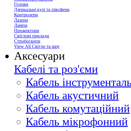
Голови
Дзеркальні кулі та півсфери
Контролери
Лазери
Лампи
Прожектори
Світлові прилади
Стробоскопи
View All Світло та шоу
Аксесуари
Кабелі та роз'єми
Кабель інструментал
Кабель акустичний
Кабель комутаційний
Кабель мікрофонний