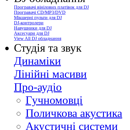
Програвачі вінілових платівок для DJ
Програвачі CD/MP3/DVD
Мікшерні пульти для DJ
DJ-контролери
Навушники для DJ
Аксесуари для DJ
View All DJ обладнання
Студія та звук
Динаміки
Лінійні масиви
Про-аудіо
Гучномовці
Поличкова акустика
Акустичні системи