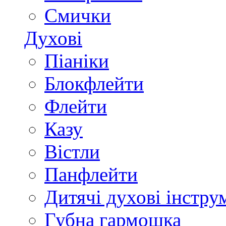
Смички
Духові
Піаніки
Блокфлейти
Флейти
Казу
Вістли
Панфлейти
Дитячі духові інстру
Губна гармошка