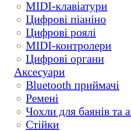
MIDI-клавіатури
Цифрові піаніно
Цифрові роялі
MIDI-контролери
Цифрові органи
Аксесуари
Bluetooth приймачі
Ремені
Чохли для баянів та 
Стійки