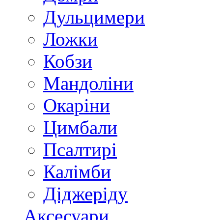
Дульцимери
Ложки
Кобзи
Мандоліни
Окаріни
Цимбали
Псалтирі
Калімби
Діджеріду
Аксесуари