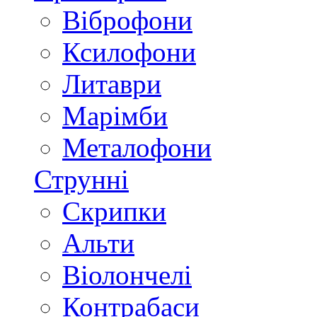
Віброфони
Ксилофони
Литаври
Марімби
Металофони
Струнні
Скрипки
Альти
Віолончелі
Контрабаси