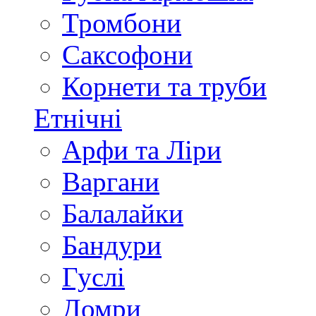
Тромбони
Саксофони
Корнети та труби
Етнічні
Арфи та Ліри
Варгани
Балалайки
Бандури
Гуслі
Домри