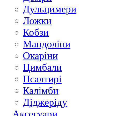
Дульцимери
Ложки
Кобзи
Мандоліни
Окаріни
Цимбали
Псалтирі
Калімби
Діджеріду
Аксесуари