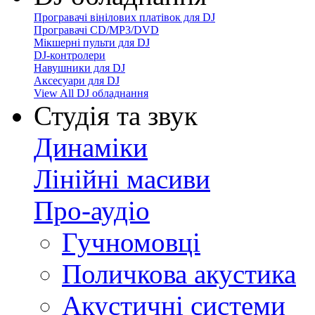
Програвачі вінілових платівок для DJ
Програвачі CD/MP3/DVD
Мікшерні пульти для DJ
DJ-контролери
Навушники для DJ
Аксесуари для DJ
View All DJ обладнання
Студія та звук
Динаміки
Лінійні масиви
Про-аудіо
Гучномовці
Поличкова акустика
Акустичні системи