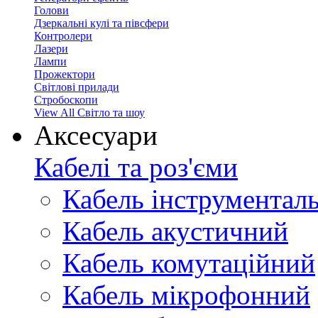
Голови
Дзеркальні кулі та півсфери
Контролери
Лазери
Лампи
Прожектори
Світлові прилади
Стробоскопи
View All Світло та шоу
Аксесуари
Кабелі та роз'єми
Кабель інструментал
Кабель акустичний
Кабель комутаційний
Кабель мікрофонний