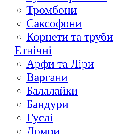
Тромбони
Саксофони
Корнети та труби
Етнічні
Арфи та Ліри
Варгани
Балалайки
Бандури
Гуслі
Домри