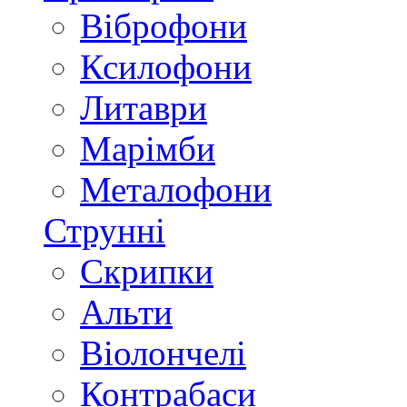
Віброфони
Ксилофони
Литаври
Марімби
Металофони
Струнні
Скрипки
Альти
Віолончелі
Контрабаси