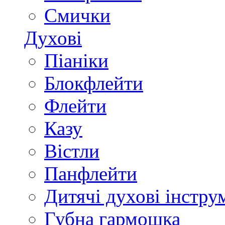
Смички
Духові
Піаніки
Блокфлейти
Флейти
Казу
Вістли
Панфлейти
Дитячі духові інстру
Губна гармошка