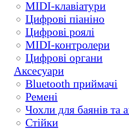
MIDI-клавіатури
Цифрові піаніно
Цифрові роялі
MIDI-контролери
Цифрові органи
Аксесуари
Bluetooth приймачі
Ремені
Чохли для баянів та 
Стійки