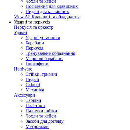
Чохли та кейси
Посилення для клавішних
Педалі для клавішних
View All Клавішні та обладнання
Ударні та перкусія
Перкусія та оркестр
Ударні
Ударні установки
Барабани
Перкусія
Тренувальне обладнання
Маршові барабани
Глюкофони
Hardware
Стійки, тримачі
Педалі
Стільці
Механіка
Аксесуари
Тарілки
Пластики
Палички, щітки
Чохли та кейси
Засоби для догляду
Метрономи