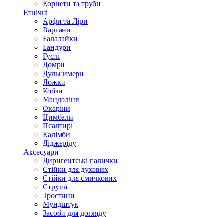
Корнети та труби
Етнічні
Арфи та Ліри
Варгани
Балалайки
Бандури
Гуслі
Домри
Дульцимери
Ложки
Кобзи
Мандоліни
Окаріни
Цимбали
Псалтирі
Калімби
Діджеріду
Аксесуари
Диригентські палички
Стійки для духових
Стійки для смичкових
Струни
Тростини
Мундштук
Засоби для догляду