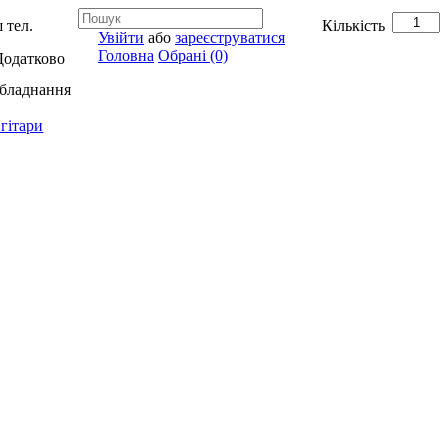
 тел.
Кількість
Увійти
або
зареєструватися
Головна
Обрані (0)
Додатково
обладнання
гітари