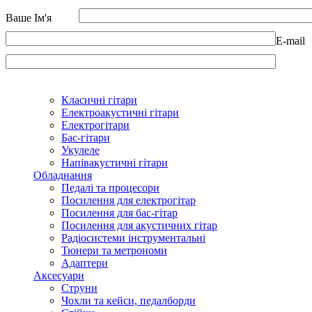
Ваше Ім'я
E-mail
Класичні гітари
Електроакустичні гітари
Електрогітари
Бас-гітари
Укулеле
Напівакустичні гітари
Обладнання
Педалі та процесори
Посилення для електрогітар
Посилення для бас-гітар
Посилення для акустичних гітар
Радіосистеми інструментальні
Тюнери та метрономи
Адаптери
Аксесуари
Струни
Чохли та кейси, педалборди