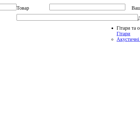
Товар
Ваш
Гітари та 
Allegro - Music: Музичні інструменти в Україні
Гітари
Акустичні 