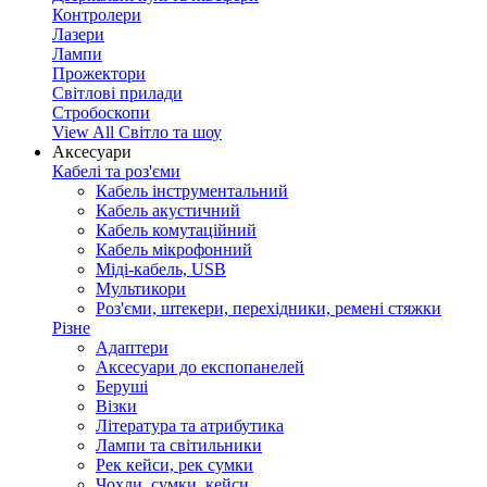
Контролери
Лазери
Лампи
Прожектори
Світлові прилади
Стробоскопи
View All Світло та шоу
Аксесуари
Кабелі та роз'єми
Кабель інструментальний
Кабель акустичний
Кабель комутаційний
Кабель мікрофонний
Міді-кабель, USB
Мультикори
Роз'єми, штекери, перехідники, ремені стяжки
Різне
Адаптери
Аксесуари до експопанелей
Беруші
Візки
Література та атрибутика
Лампи та світильники
Рек кейси, рек сумки
Чохли, сумки, кейси