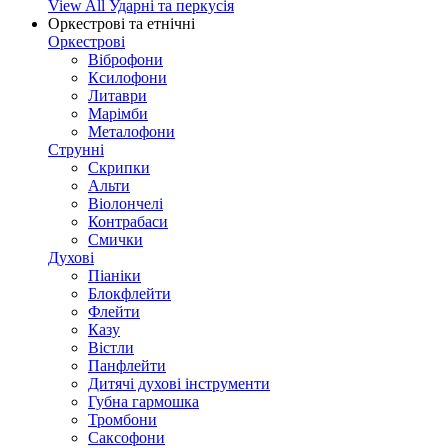
View All Ударні та перкусія
Оркестрові та етнічні
Оркестрові
Віброфони
Ксилофони
Литаври
Марімби
Металофони
Струнні
Скрипки
Альти
Віолончелі
Контрабаси
Смички
Духові
Піаніки
Блокфлейти
Флейти
Казу
Вістли
Панфлейти
Дитячі духові інструменти
Губна гармошка
Тромбони
Саксофони