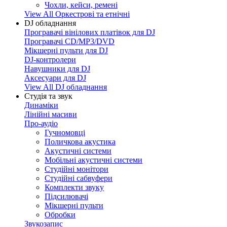
Чохли, кейси, ремені
View All Оркестрові та етнічні
DJ обладнання
Програвачі вінілових платівок для DJ
Програвачі CD/MP3/DVD
Мікшерні пульти для DJ
DJ-контролери
Навушники для DJ
Аксесуари для DJ
View All DJ обладнання
Студія та звук
Динаміки
Лінійні масиви
Про-аудіо
Гучномовці
Поличкова акустика
Акустичні системи
Мобільні акустичні системи
Студійні монітори
Студійні сабвуфери
Комплекти звуку
Підсилювачі
Мікшерні пульти
Обробки
Звукозапис