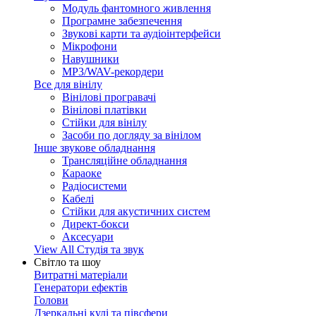
Модуль фантомного живлення
Програмне забезпечення
Звукові карти та аудіоінтерфейси
Мікрофони
Навушники
MP3/WAV-рекордери
Все для вінілу
Вінілові програвачі
Вінілові платівки
Стійки для вінілу
Засоби по догляду за вінілом
Інше звукове обладнання
Трансляційне обладнання
Караоке
Радіосистеми
Кабелі
Стійки для акустичних систем
Директ-бокси
Аксесуари
View All Студія та звук
Світло та шоу
Витратні матеріали
Генератори ефектів
Голови
Дзеркальні кулі та півсфери