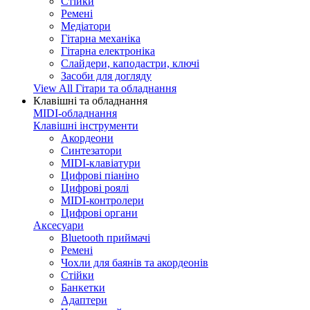
Стійки
Ремені
Медіатори
Гітарна механіка
Гітарна електроніка
Слайдери, каподастри, ключі
Засоби для догляду
View All Гітари та обладнання
Клавішні та обладнання
MIDI-обладнання
Клавішні інструменти
Акордеони
Синтезатори
MIDI-клавіатури
Цифрові піаніно
Цифрові роялі
MIDI-контролери
Цифрові органи
Аксесуари
Bluetooth приймачі
Ремені
Чохли для баянів та акордеонів
Стійки
Банкетки
Адаптери