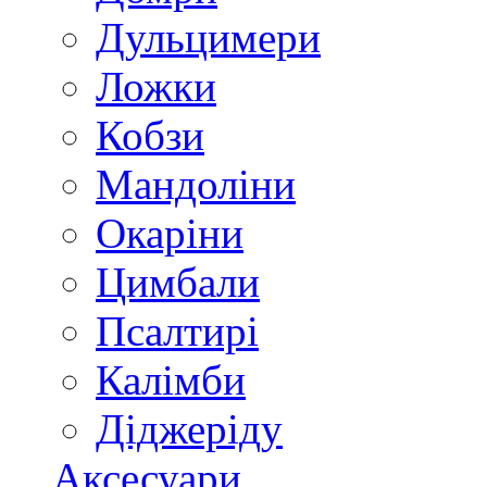
Дульцимери
Ложки
Кобзи
Мандоліни
Окаріни
Цимбали
Псалтирі
Калімби
Діджеріду
Аксесуари