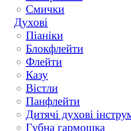
Смички
Духові
Піаніки
Блокфлейти
Флейти
Казу
Вістли
Панфлейти
Дитячі духові інстру
Губна гармошка