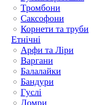
Тромбони
Саксофони
Корнети та труби
Етнічні
Арфи та Ліри
Варгани
Балалайки
Бандури
Гуслі
Домри