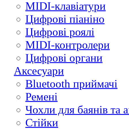
MIDI-клавіатури
Цифрові піаніно
Цифрові роялі
MIDI-контролери
Цифрові органи
Аксесуари
Bluetooth приймачі
Ремені
Чохли для баянів та 
Стійки