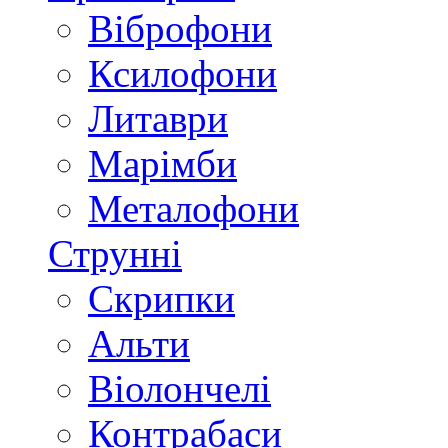
Віброфони
Ксилофони
Литаври
Марімби
Металофони
Струнні
Скрипки
Альти
Віолончелі
Контрабаси