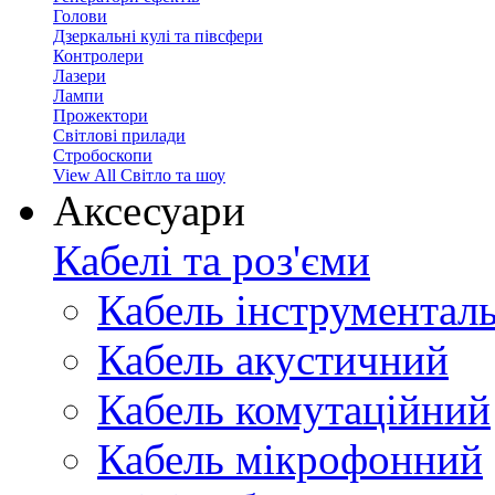
Голови
Дзеркальні кулі та півсфери
Контролери
Лазери
Лампи
Прожектори
Світлові прилади
Стробоскопи
View All Світло та шоу
Аксесуари
Кабелі та роз'єми
Кабель інструментал
Кабель акустичний
Кабель комутаційний
Кабель мікрофонний