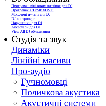
Програвачі вінілових платівок для DJ
Програвачі CD/MP3/DVD
Мікшерні пульти для DJ
DJ-контролери
Навушники для DJ
Аксесуари для DJ
View All DJ обладнання
Студія та звук
Динаміки
Лінійні масиви
Про-аудіо
Гучномовці
Поличкова акустика
Акустичні системи