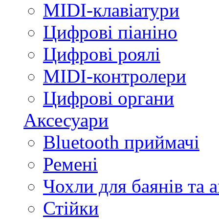
MIDI-клавіатури
Цифрові піаніно
Цифрові роялі
MIDI-контролери
Цифрові органи
Аксесуари
Bluetooth приймачі
Ремені
Чохли для баянів та 
Стійки