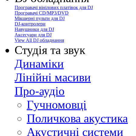
Програвачі вінілових платівок для DJ
Програвачі CD/MP3/DVD
Мікшерні пульти для DJ
DJ-контролери
Навушники для DJ
Аксесуари для DJ
View All DJ обладнання
Студія та звук
Динаміки
Лінійні масиви
Про-аудіо
Гучномовці
Поличкова акустика
Акустичні системи