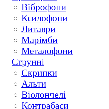
Віброфони
Ксилофони
Литаври
Марімби
Металофони
Струнні
Скрипки
Альти
Віолончелі
Контрабаси