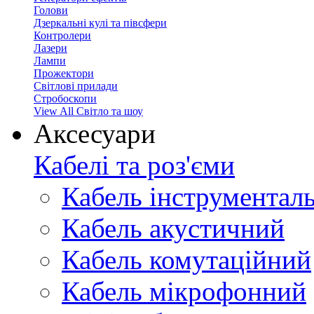
Голови
Дзеркальні кулі та півсфери
Контролери
Лазери
Лампи
Прожектори
Світлові прилади
Стробоскопи
View All Світло та шоу
Аксесуари
Кабелі та роз'єми
Кабель інструментал
Кабель акустичний
Кабель комутаційний
Кабель мікрофонний