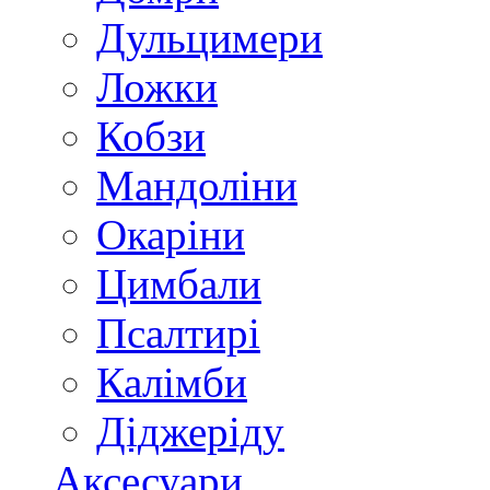
Дульцимери
Ложки
Кобзи
Мандоліни
Окаріни
Цимбали
Псалтирі
Калімби
Діджеріду
Аксесуари