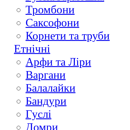
Тромбони
Саксофони
Корнети та труби
Етнічні
Арфи та Ліри
Варгани
Балалайки
Бандури
Гуслі
Домри