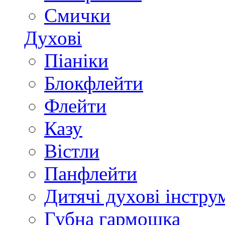
Смички
Духові
Піаніки
Блокфлейти
Флейти
Казу
Вістли
Панфлейти
Дитячі духові інстру
Губна гармошка