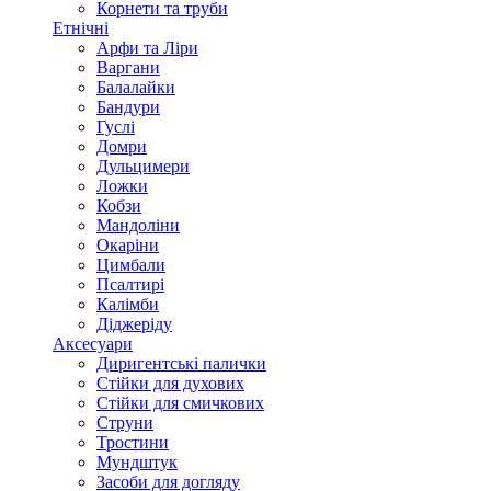
Корнети та труби
Етнічні
Арфи та Ліри
Варгани
Балалайки
Бандури
Гуслі
Домри
Дульцимери
Ложки
Кобзи
Мандоліни
Окаріни
Цимбали
Псалтирі
Калімби
Діджеріду
Аксесуари
Диригентські палички
Стійки для духових
Стійки для смичкових
Струни
Тростини
Мундштук
Засоби для догляду