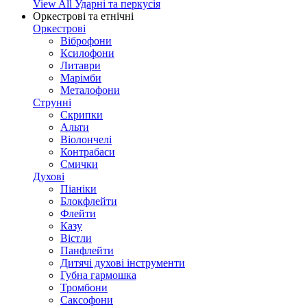
View All Ударні та перкусія
Оркестрові та етнічні
Оркестрові
Віброфони
Ксилофони
Литаври
Марімби
Металофони
Струнні
Скрипки
Альти
Віолончелі
Контрабаси
Смички
Духові
Піаніки
Блокфлейти
Флейти
Казу
Вістли
Панфлейти
Дитячі духові інструменти
Губна гармошка
Тромбони
Саксофони