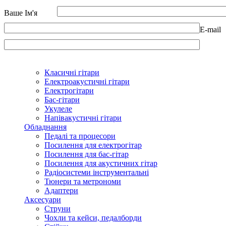
Ваше Ім'я
E-mail
Класичні гітари
Електроакустичні гітари
Електрогітари
Бас-гітари
Укулеле
Напівакустичні гітари
Обладнання
Педалі та процесори
Посилення для електрогітар
Посилення для бас-гітар
Посилення для акустичних гітар
Радіосистеми інструментальні
Тюнери та метрономи
Адаптери
Аксесуари
Струни
Чохли та кейси, педалборди