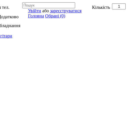
 тел.
Кількість
Увійти
або
зареєструватися
Головна
Обрані (0)
Додатково
обладнання
гітари