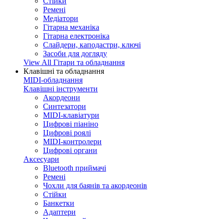
Стійки
Ремені
Медіатори
Гітарна механіка
Гітарна електроніка
Слайдери, каподастри, ключі
Засоби для догляду
View All Гітари та обладнання
Клавішні та обладнання
MIDI-обладнання
Клавішні інструменти
Акордеони
Синтезатори
MIDI-клавіатури
Цифрові піаніно
Цифрові роялі
MIDI-контролери
Цифрові органи
Аксесуари
Bluetooth приймачі
Ремені
Чохли для баянів та акордеонів
Стійки
Банкетки
Адаптери