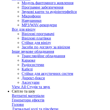
Модуль фантомного живлення
Програмне забезпечення
Звукові карти та аудіоінтерфейси
Мікрофони
Навушники
MP3/WAV-рекордери
Все для вінілу
Вінілові програвачі
Вінілові платівки
Стійки для вінілу
Засоби по догляду за вінілом
Інше звукове обладнання
Трансляційне обладнання
Караоке
Радіосистеми
Кабелі
Стійки для акустичних систем
Директ-бокси
Аксесуари
View All Студія та звук
Світло та шоу
Витратні матеріали
Генератори ефектів
Голови
Дзеркальні кулі та півсфери