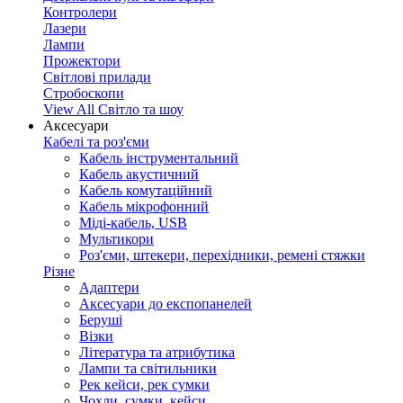
Контролери
Лазери
Лампи
Прожектори
Світлові прилади
Стробоскопи
View All Світло та шоу
Аксесуари
Кабелі та роз'єми
Кабель інструментальний
Кабель акустичний
Кабель комутаційний
Кабель мікрофонний
Міді-кабель, USB
Мультикори
Роз'єми, штекери, перехідники, ремені стяжки
Різне
Адаптери
Аксесуари до експопанелей
Беруші
Візки
Література та атрибутика
Лампи та світильники
Рек кейси, рек сумки
Чохли, сумки, кейси