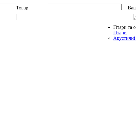
Товар
Ваш
Гітари та 
Allegro - Music: Музичні інструменти в Україні
Гітари
Акустичні 