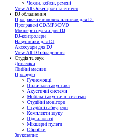
Чохли, кейси, ремені
View All Оркестрові та етнічні
DJ обладнання
Програвачі вінілових платівок для DJ
Програвачі CD/MP3/DVD
Мікшерні пульти для DJ
DJ-контролери
Навушники для DJ
Аксесуари для DJ
View All DJ обладнання
Студія та звук
Динаміки
Лінійні масиви
Про-аудіо
Гучномовці
Поличкова акустика
Акустичні системи
Мобільні акустичні системи
Студійні монітори
Студійні сабвуфери
Комплекти звуку
Підсилювачі
Мікшерні пульти
Обробки
Звукозапис