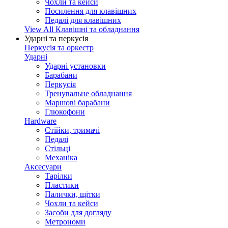
Чохли та кейси
Посилення для клавішних
Педалі для клавішних
View All Клавішні та обладнання
Ударні та перкусія
Перкусія та оркестр
Ударні
Ударні установки
Барабани
Перкусія
Тренувальне обладнання
Маршові барабани
Глюкофони
Hardware
Стійки, тримачі
Педалі
Стільці
Механіка
Аксесуари
Тарілки
Пластики
Палички, щітки
Чохли та кейси
Засоби для догляду
Метрономи