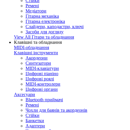
Стійки
Ремені
Медіатори
Гітарна механіка
Гітарна електроніка
Слайдери, каподастри, ключі
Засоби для догляду
View All Гітари та обладнання
Клавішні та обладнання
MIDI-обладнання
Клавішні інструменти
Акордеони
Синтезатори
MIDI-клавіатури
Цифрові піаніно
Цифрові роялі
MIDI-контролери
Цифрові органи
Аксесуари
Bluetooth приймачі
Ремені
Чохли для баянів та акордеонів
Стійки
Банкетки
Адаптери