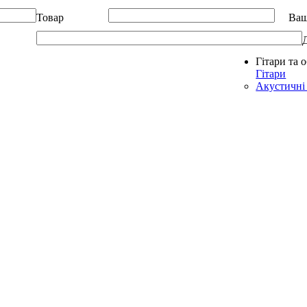
Товар
Ваш
Гітари та 
Allegro - Music: Музичні інструменти в Україні
Гітари
Акустичні 