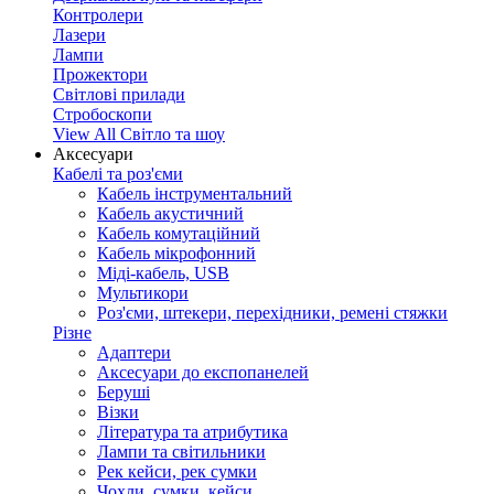
Контролери
Лазери
Лампи
Прожектори
Світлові прилади
Стробоскопи
View All Світло та шоу
Аксесуари
Кабелі та роз'єми
Кабель інструментальний
Кабель акустичний
Кабель комутаційний
Кабель мікрофонний
Міді-кабель, USB
Мультикори
Роз'єми, штекери, перехідники, ремені стяжки
Різне
Адаптери
Аксесуари до експопанелей
Беруші
Візки
Література та атрибутика
Лампи та світильники
Рек кейси, рек сумки
Чохли, сумки, кейси