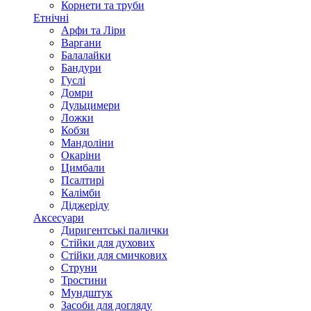
Корнети та труби
Етнічні
Арфи та Ліри
Варгани
Балалайки
Бандури
Гуслі
Домри
Дульцимери
Ложки
Кобзи
Мандоліни
Окаріни
Цимбали
Псалтирі
Калімби
Діджеріду
Аксесуари
Диригентські палички
Стійки для духових
Стійки для смичкових
Струни
Тростини
Мундштук
Засоби для догляду