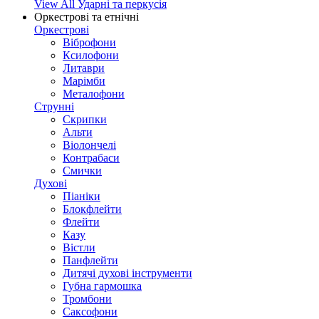
View All Ударні та перкусія
Оркестрові та етнічні
Оркестрові
Віброфони
Ксилофони
Литаври
Марімби
Металофони
Струнні
Скрипки
Альти
Віолончелі
Контрабаси
Смички
Духові
Піаніки
Блокфлейти
Флейти
Казу
Вістли
Панфлейти
Дитячі духові інструменти
Губна гармошка
Тромбони
Саксофони