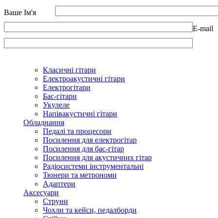
Ваше Ім'я
E-mail
Класичні гітари
Електроакустичні гітари
Електрогітари
Бас-гітари
Укулеле
Напівакустичні гітари
Обладнання
Педалі та процесори
Посилення для електрогітар
Посилення для бас-гітар
Посилення для акустичних гітар
Радіосистеми інструментальні
Тюнери та метрономи
Адаптери
Аксесуари
Струни
Чохли та кейси, педалборди