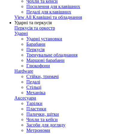
Чохли та кейси
Посилення для клавішних
Педалі для клавішних
View All Клавішні та обладнання
Ударні та перкусія
Перкусія та оркестр
Ударні
Ударні установки
Барабани
Перкусія
Тренувальне обладнання
Маршові барабани
Глюкофони
Hardware
Стійки, тримачі
Педалі
Стільці
Механіка
Аксесуари
Тарілки
Пластики
Палички, щітки
Чохли та кейси
Засоби для догляду
Метрономи