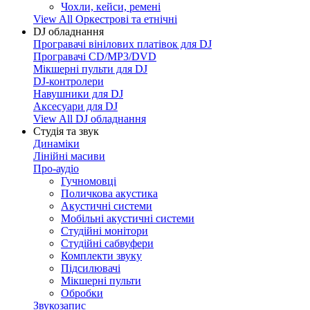
Чохли, кейси, ремені
View All Оркестрові та етнічні
DJ обладнання
Програвачі вінілових платівок для DJ
Програвачі CD/MP3/DVD
Мікшерні пульти для DJ
DJ-контролери
Навушники для DJ
Аксесуари для DJ
View All DJ обладнання
Студія та звук
Динаміки
Лінійні масиви
Про-аудіо
Гучномовці
Поличкова акустика
Акустичні системи
Мобільні акустичні системи
Студійні монітори
Студійні сабвуфери
Комплекти звуку
Підсилювачі
Мікшерні пульти
Обробки
Звукозапис