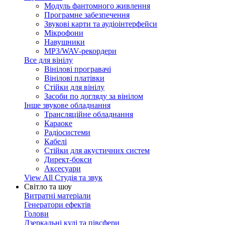
Модуль фантомного живлення
Програмне забезпечення
Звукові карти та аудіоінтерфейси
Мікрофони
Навушники
MP3/WAV-рекордери
Все для вінілу
Вінілові програвачі
Вінілові платівки
Стійки для вінілу
Засоби по догляду за вінілом
Інше звукове обладнання
Трансляційне обладнання
Караоке
Радіосистеми
Кабелі
Стійки для акустичних систем
Директ-бокси
Аксесуари
View All Студія та звук
Світло та шоу
Витратні матеріали
Генератори ефектів
Голови
Дзеркальні кулі та півсфери