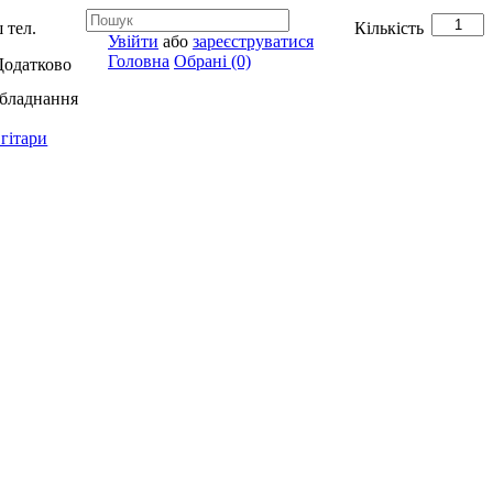
 тел.
Кількість
Увійти
або
зареєструватися
Головна
Обрані (0)
Додатково
обладнання
гітари