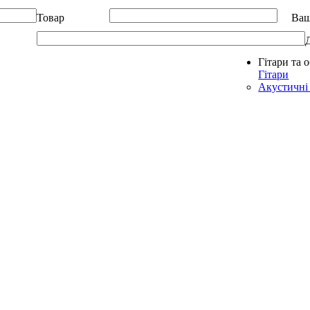
Товар
Ваш
Гітари та 
Allegro - Music: Музичні інструменти в Україні
Гітари
Акустичні 