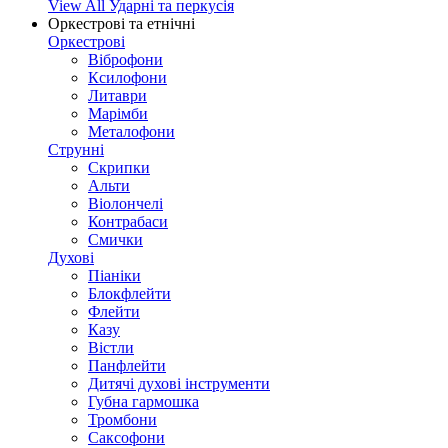
View All Ударні та перкусія
Оркестрові та етнічні
Оркестрові
Віброфони
Ксилофони
Литаври
Марімби
Металофони
Струнні
Скрипки
Альти
Віолончелі
Контрабаси
Смички
Духові
Піаніки
Блокфлейти
Флейти
Казу
Вістли
Панфлейти
Дитячі духові інструменти
Губна гармошка
Тромбони
Саксофони