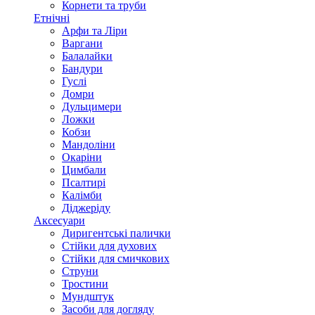
Корнети та труби
Етнічні
Арфи та Ліри
Варгани
Балалайки
Бандури
Гуслі
Домри
Дульцимери
Ложки
Кобзи
Мандоліни
Окаріни
Цимбали
Псалтирі
Калімби
Діджеріду
Аксесуари
Диригентські палички
Стійки для духових
Стійки для смичкових
Струни
Тростини
Мундштук
Засоби для догляду