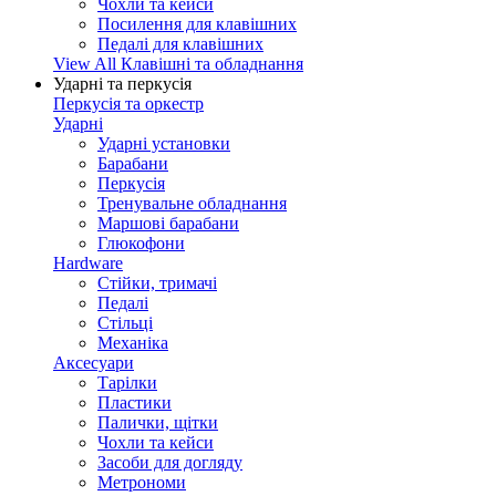
Чохли та кейси
Посилення для клавішних
Педалі для клавішних
View All Клавішні та обладнання
Ударні та перкусія
Перкусія та оркестр
Ударні
Ударні установки
Барабани
Перкусія
Тренувальне обладнання
Маршові барабани
Глюкофони
Hardware
Стійки, тримачі
Педалі
Стільці
Механіка
Аксесуари
Тарілки
Пластики
Палички, щітки
Чохли та кейси
Засоби для догляду
Метрономи