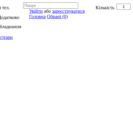
 тел.
Кількість
Увійти
або
зареєструватися
Головна
Обрані (0)
Додатково
обладнання
гітари