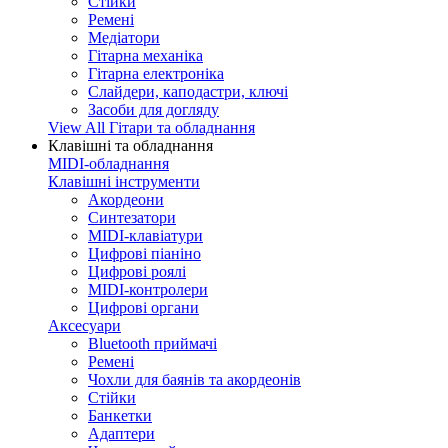
Стійки
Ремені
Медіатори
Гітарна механіка
Гітарна електроніка
Слайдери, каподастри, ключі
Засоби для догляду
View All Гітари та обладнання
Клавішні та обладнання
MIDI-обладнання
Клавішні інструменти
Акордеони
Синтезатори
MIDI-клавіатури
Цифрові піаніно
Цифрові роялі
MIDI-контролери
Цифрові органи
Аксесуари
Bluetooth приймачі
Ремені
Чохли для баянів та акордеонів
Стійки
Банкетки
Адаптери