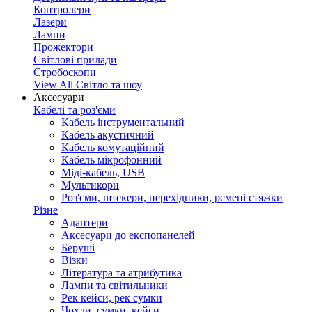
Контролери
Лазери
Лампи
Прожектори
Світлові прилади
Стробоскопи
View All Світло та шоу
Аксесуари
Кабелі та роз'єми
Кабель інструментальний
Кабель акустичний
Кабель комутаційний
Кабель мікрофонний
Міді-кабель, USB
Мультикори
Роз'єми, штекери, перехідники, ремені стяжки
Різне
Адаптери
Аксесуари до експопанелей
Беруші
Візки
Література та атрибутика
Лампи та світильники
Рек кейси, рек сумки
Чохли, сумки, кейси