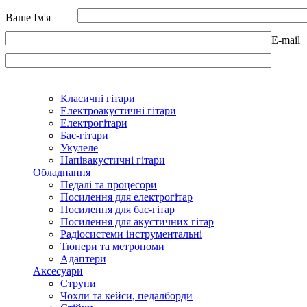
Ваше Ім'я
E-mail
Класичні гітари
Електроакустичні гітари
Електрогітари
Бас-гітари
Укулеле
Напівакустичні гітари
Обладнання
Педалі та процесори
Посилення для електрогітар
Посилення для бас-гітар
Посилення для акустичних гітар
Радіосистеми інструментальні
Тюнери та метрономи
Адаптери
Аксесуари
Струни
Чохли та кейси, педалборди