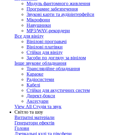
Модуль фантомного живлення
Програмне забезпечення
Звукові карти та аудіоінтерфейси
Мікрофони
Навушники
MP3/WAV-рекордери
Все для вінілу
Вінілові програвачі
Вінілові платівки
Стійки для вінілу
Засоби по догляду за вінілом
Інше звукове обладнання
Трансляційне обладнання
Караоке
Радіосистеми
Кабелі
Стійки для акустичних систем
Директ-бокси
Аксесуари
View All Студія та звук
Світло та шоу
Витратні матеріали
Генератори ефектів
Голови
Дзеркальні кулі та півсфери