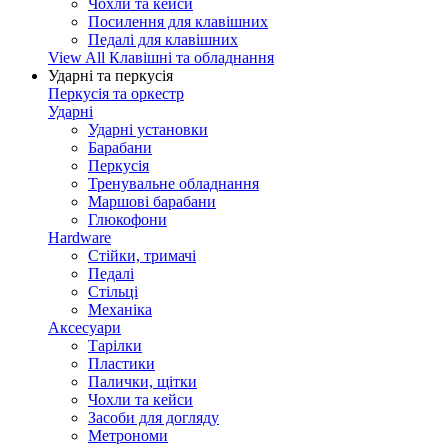
Чохли та кейси
Посилення для клавішних
Педалі для клавішних
View All Клавішні та обладнання
Ударні та перкусія
Перкусія та оркестр
Ударні
Ударні установки
Барабани
Перкусія
Тренувальне обладнання
Маршові барабани
Глюкофони
Hardware
Стійки, тримачі
Педалі
Стільці
Механіка
Аксесуари
Тарілки
Пластики
Палички, щітки
Чохли та кейси
Засоби для догляду
Метрономи