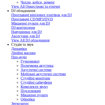
Чохли, кейси, ремені
View All Оркестрові та етнічні
DJ обладнання
Програвачі вінілових платівок для DJ
Програвачі CD/MP3/DVD
Мікшерні пульти для DJ
DJ-контролери
Навушники для DJ
Аксесуари для DJ
View All DJ обладнання
Студія та звук
Динаміки
Лінійні масиви
Про-аудіо
Гучномовці
Поличкова акустика
Акустичні системи
Мобільні акустичні системи
Студійні монітори
Студійні сабвуфери
Комплекти звуку
Підсилювачі
Мікшерні пульти
Обробки
Звукозапис