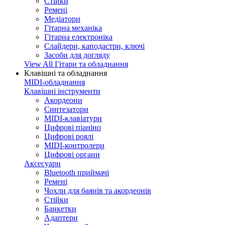
Стійки
Ремені
Медіатори
Гітарна механіка
Гітарна електроніка
Слайдери, каподастри, ключі
Засоби для догляду
View All Гітари та обладнання
Клавішні та обладнання
MIDI-обладнання
Клавішні інструменти
Акордеони
Синтезатори
MIDI-клавіатури
Цифрові піаніно
Цифрові роялі
MIDI-контролери
Цифрові органи
Аксесуари
Bluetooth приймачі
Ремені
Чохли для баянів та акордеонів
Стійки
Банкетки
Адаптери