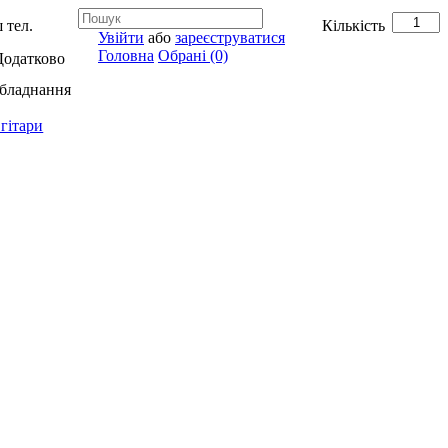
 тел.
Кількість
Увійти
або
зареєструватися
Головна
Обрані (0)
Додатково
обладнання
гітари