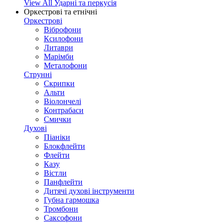
View All Ударні та перкусія
Оркестрові та етнічні
Оркестрові
Віброфони
Ксилофони
Литаври
Марімби
Металофони
Струнні
Скрипки
Альти
Віолончелі
Контрабаси
Смички
Духові
Піаніки
Блокфлейти
Флейти
Казу
Вістли
Панфлейти
Дитячі духові інструменти
Губна гармошка
Тромбони
Саксофони