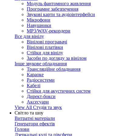
Модуль фантомного живлення
Програмне забезпечення
Звукові карти та аудіоінтерфейси
Мікрофони
Навушники
MP3/WAV-рекордери
Все для вінілу
Вінілові програвачі
Вінілові платівки
Стійки для вінілу
Засоби по догляду за вінілом
Інше звукове обладнання
Трансляційне обладнання
Караоке
Радіосистеми
Кабелі
Стійки для акустичних систем
Директ-бокси
Аксесуари
View All Студія та звук
Світло та шоу
Витратні матеріали
Генератори ефектів
Голови
Дзеркальні кулі та півсфери