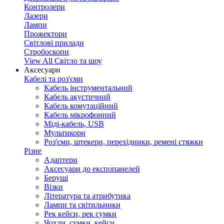
Контролери
Лазери
Лампи
Прожектори
Світлові прилади
Стробоскопи
View All Світло та шоу
Аксесуари
Кабелі та роз'єми
Кабель інструментальний
Кабель акустичний
Кабель комутаційний
Кабель мікрофонний
Міді-кабель, USB
Мультикори
Роз'єми, штекери, перехідники, ремені стяжки
Різне
Адаптери
Аксесуари до експопанелей
Беруші
Візки
Література та атрибутика
Лампи та світильники
Рек кейси, рек сумки
Чохли, сумки, кейси