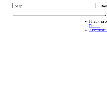
Товар
Ваш
Гітари та 
Allegro - Music: Музичні інструменти в Україні
Гітари
Акустичні 