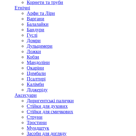
Корнети та труби
Етнічні
Арфи та Ліри
Варгани
Балалайки
Бандури
Гуслі
Домри
Дульцимери
Ложки
Кобзи
Мандоліни
Окаріни
Цимбали
Псалтирі
Калімби
Діджеріду
Аксесуари
Диригентські палички
Стійки для духових
Стійки для смичкових
Струни
Тростини
Мундштук
Засоби для догляду