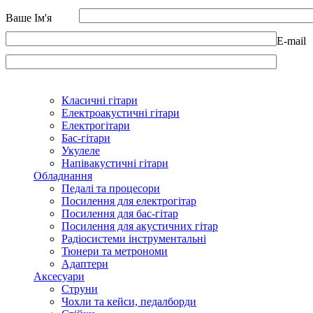
Ваше Ім'я
E-mail
Класичні гітари
Електроакустичні гітари
Електрогітари
Бас-гітари
Укулеле
Напівакустичні гітари
Обладнання
Педалі та процесори
Посилення для електрогітар
Посилення для бас-гітар
Посилення для акустичних гітар
Радіосистеми інструментальні
Тюнери та метрономи
Адаптери
Аксесуари
Струни
Чохли та кейси, педалборди