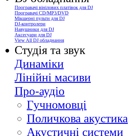
Програвачі вінілових платівок для DJ
Програвачі CD/MP3/DVD
Мікшерні пульти для DJ
DJ-контролери
Навушники для DJ
Аксесуари для DJ
View All DJ обладнання
Студія та звук
Динаміки
Лінійні масиви
Про-аудіо
Гучномовці
Поличкова акустика
Акустичні системи