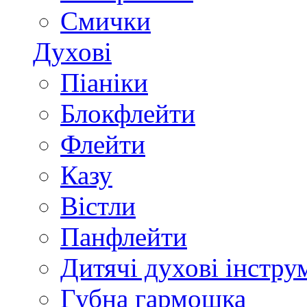
Смички
Духові
Піаніки
Блокфлейти
Флейти
Казу
Вістли
Панфлейти
Дитячі духові інстру
Губна гармошка