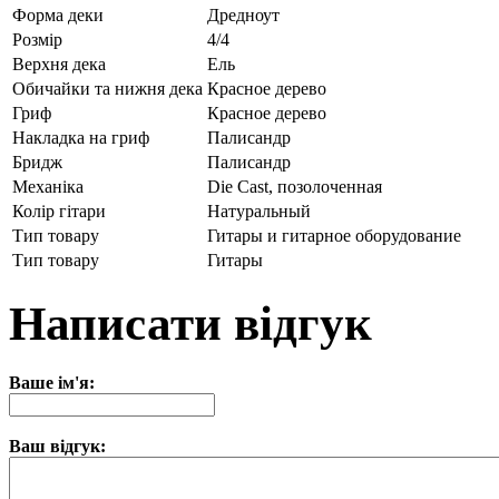
Форма деки
Дредноут
Розмір
4/4
Верхня дека
Ель
Обичайки та нижня дека
Красное дерево
Гриф
Красное дерево
Накладка на гриф
Палисандр
Бридж
Палисандр
Механіка
Die Cast, позолоченная
Колір гітари
Натуральный
Тип товару
Гитары и гитарное оборудование
Тип товару
Гитары
Написати відгук
Ваше ім'я:
Ваш відгук: