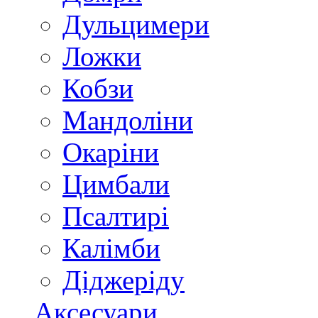
Дульцимери
Ложки
Кобзи
Мандоліни
Окаріни
Цимбали
Псалтирі
Калімби
Діджеріду
Аксесуари