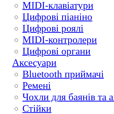
MIDI-клавіатури
Цифрові піаніно
Цифрові роялі
MIDI-контролери
Цифрові органи
Аксесуари
Bluetooth приймачі
Ремені
Чохли для баянів та 
Стійки