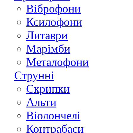
Віброфони
Ксилофони
Литаври
Марімби
Металофони
Струнні
Скрипки
Альти
Віолончелі
Контрабаси