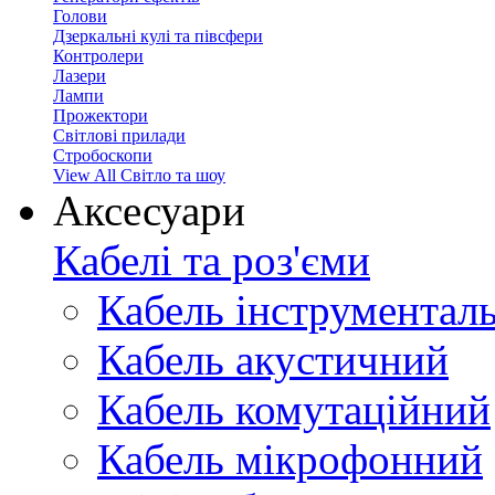
Голови
Дзеркальні кулі та півсфери
Контролери
Лазери
Лампи
Прожектори
Світлові прилади
Стробоскопи
View All Світло та шоу
Аксесуари
Кабелі та роз'єми
Кабель інструментал
Кабель акустичний
Кабель комутаційний
Кабель мікрофонний