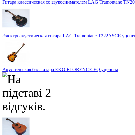
Гитара классическая со звукоснимателем LAG Tramontane TN
Электроакустическая гитара LAG Tramontane T222ASCE уцене
Акустическая бас-гитара EKO FLORENCE EQ уценена