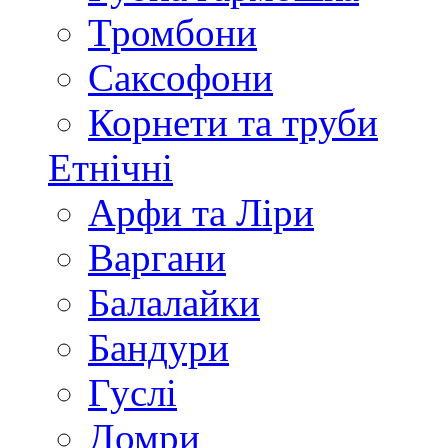
Тромбони
Саксофони
Корнети та труби
Етнічні
Арфи та Ліри
Варгани
Балалайки
Бандури
Гуслі
Домри