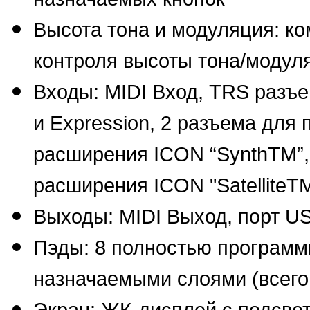
Высота тона и модуляция: к
контроля высоты тона/модул
Входы: MIDI Вход, TRS разъ
и Expression, 2 разъема для
расширения ICON “SynthTM”,
расширения ICON "SatelliteTM
Выходы: MIDI Выход, порт US
Пэды: 8 полностью программ
назначаемыми слоями (всего
Экран: ЖК-дисплей с подсвет