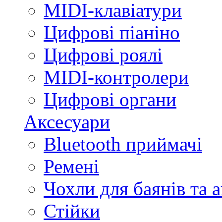
MIDI-клавіатури
Цифрові піаніно
Цифрові роялі
MIDI-контролери
Цифрові органи
Аксесуари
Bluetooth приймачі
Ремені
Чохли для баянів та 
Стійки