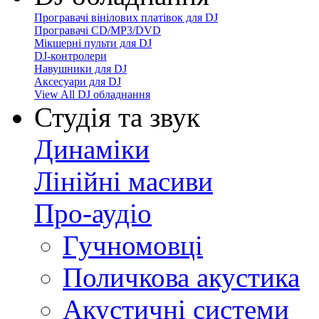
Програвачі вінілових платівок для DJ
Програвачі CD/MP3/DVD
Мікшерні пульти для DJ
DJ-контролери
Навушники для DJ
Аксесуари для DJ
View All DJ обладнання
Студія та звук
Динаміки
Лінійні масиви
Про-аудіо
Гучномовці
Поличкова акустика
Акустичні системи