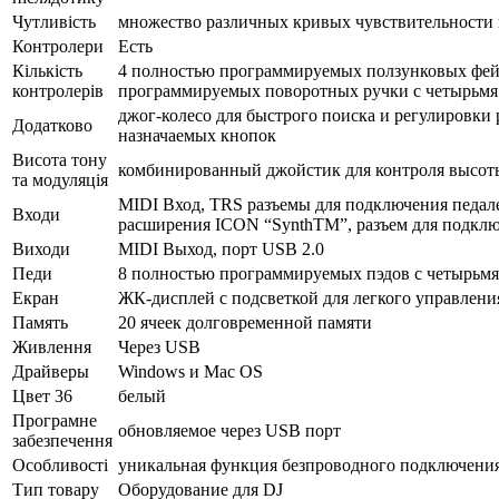
Чутливість
множество различных кривых чувствительности н
Контролери
Есть
Кількість
4 полностью программируемых ползунковых фейд
контролерів
программируемых поворотных ручки с четырьмя 
джог-колесо для быстрого поиска и регулировки 
Додатково
назначаемых кнопок
Висота тону
комбинированный джойстик для контроля высот
та модуляція
MIDI Вход, TRS разъемы для подключения педалей
Входи
расширения ICON “SynthTM”, разъем для подключ
Виходи
MIDI Выход, порт USB 2.0
Педи
8 полностью программируемых пэдов с четырьмя
Екран
ЖК-дисплей с подсветкой для легкого управлени
Память
20 ячеек долговременной памяти
Живлення
Через USB
Драйверы
Windows и Mac OS
Цвет 36
белый
Програмне
обновляемое через USB порт
забезпечення
Особливості
уникальная функция безпроводного подключения 
Тип товару
Оборудование для DJ