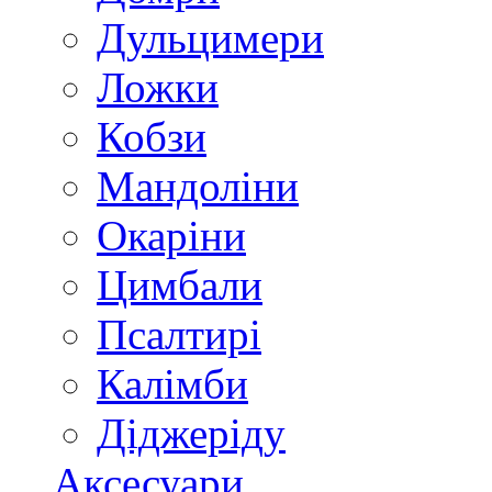
Дульцимери
Ложки
Кобзи
Мандоліни
Окаріни
Цимбали
Псалтирі
Калімби
Діджеріду
Аксесуари