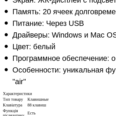
Память: 20 ячеек долговрем
Питание: Через USB
Драйверы: Windows и Mac O
Цвет: белый
Программное обеспечение: о
Особенности: уникальная фу
"air"
Характеристики
Тип товару
Клавишные
Клавіатура
88 клавиш
Функція
Есть
післядотику