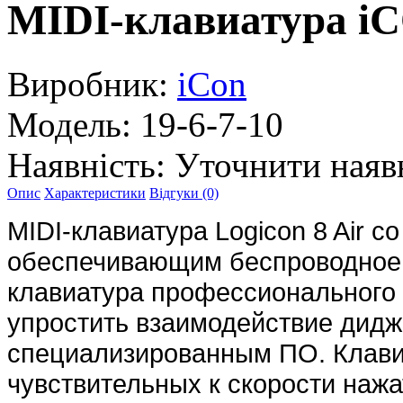
MIDI-клавиатура iC
Виробник:
iCon
Модель:
19-6-7-10
Наявність:
Уточнити наяв
Опис
Характеристики
Відгуки (0)
MIDI-клавиатура Logicon 8 Air с
обеспечивающим беспроводное 
клавиатура профессионального 
упростить взаимодействие дидж
специализированным ПО. Клавиа
чувствительных к скорости наж