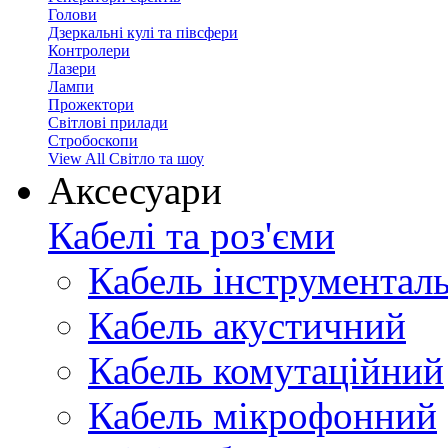
Голови
Дзеркальні кулі та півсфери
Контролери
Лазери
Лампи
Прожектори
Світлові прилади
Стробоскопи
View All Світло та шоу
Аксесуари
Кабелі та роз'єми
Кабель інструментал
Кабель акустичний
Кабель комутаційний
Кабель мікрофонний