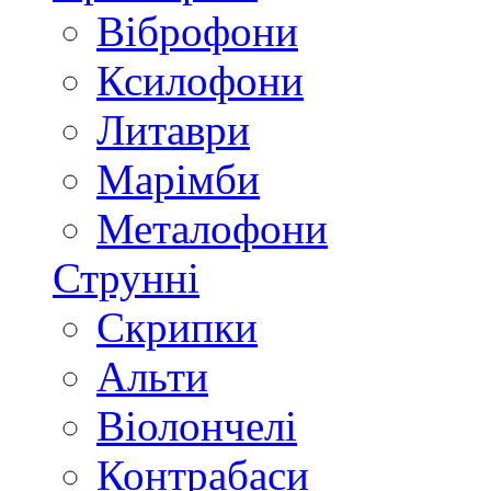
Віброфони
Ксилофони
Литаври
Марімби
Металофони
Струнні
Скрипки
Альти
Віолончелі
Контрабаси