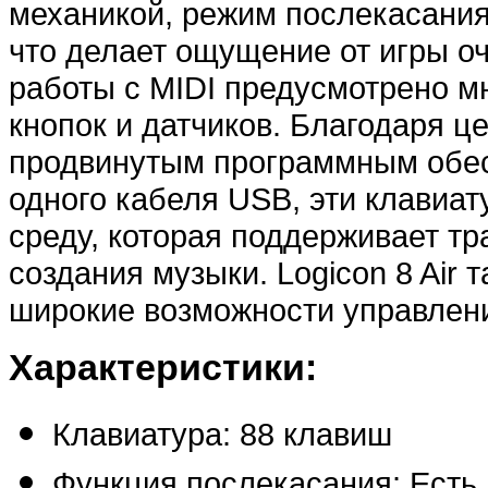
механикой, режим послекасания
что делает ощущение от игры о
работы с MIDI предусмотрено м
кнопок и датчиков. Благодаря 
продвинутым программным обе
одного кабеля USB, эти клавиа
среду, которая поддерживает т
создания музыки. Logicon 8 Air 
широкие возможности управлени
Характеристики:
Клавиатура: 88 клавиш
Функция послекасания: Есть