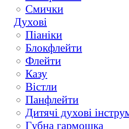
Смички
Духові
Піаніки
Блокфлейти
Флейти
Казу
Вістли
Панфлейти
Дитячі духові інстру
Губна гармошка