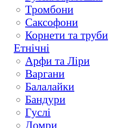
Тромбони
Саксофони
Корнети та труби
Етнічні
Арфи та Ліри
Варгани
Балалайки
Бандури
Гуслі
Домри