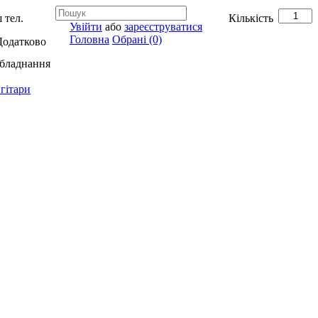
 тел.
Кількість
Увійти
або
зареєструватися
Головна
Обрані (0)
Додатково
обладнання
гітари