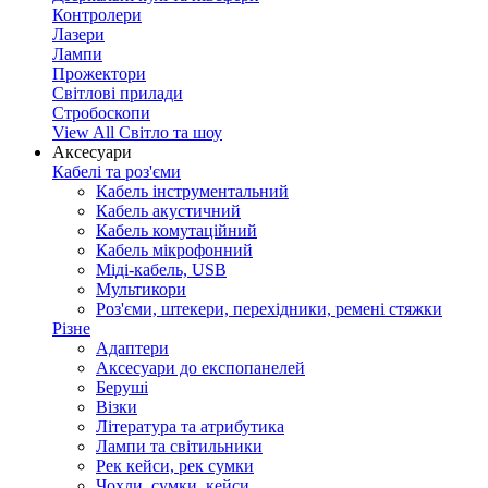
Контролери
Лазери
Лампи
Прожектори
Світлові прилади
Стробоскопи
View All Світло та шоу
Аксесуари
Кабелі та роз'єми
Кабель інструментальний
Кабель акустичний
Кабель комутаційний
Кабель мікрофонний
Міді-кабель, USB
Мультикори
Роз'єми, штекери, перехідники, ремені стяжки
Різне
Адаптери
Аксесуари до експопанелей
Беруші
Візки
Література та атрибутика
Лампи та світильники
Рек кейси, рек сумки
Чохли, сумки, кейси