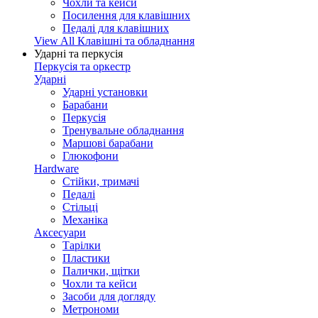
Чохли та кейси
Посилення для клавішних
Педалі для клавішних
View All Клавішні та обладнання
Ударні та перкусія
Перкусія та оркестр
Ударні
Ударні установки
Барабани
Перкусія
Тренувальне обладнання
Маршові барабани
Глюкофони
Hardware
Стійки, тримачі
Педалі
Стільці
Механіка
Аксесуари
Тарілки
Пластики
Палички, щітки
Чохли та кейси
Засоби для догляду
Метрономи