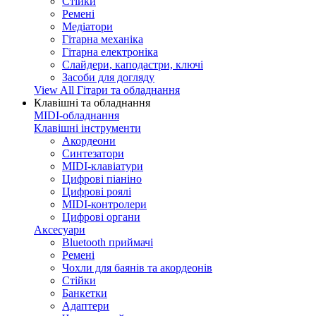
Стійки
Ремені
Медіатори
Гітарна механіка
Гітарна електроніка
Слайдери, каподастри, ключі
Засоби для догляду
View All Гітари та обладнання
Клавішні та обладнання
MIDI-обладнання
Клавішні інструменти
Акордеони
Синтезатори
MIDI-клавіатури
Цифрові піаніно
Цифрові роялі
MIDI-контролери
Цифрові органи
Аксесуари
Bluetooth приймачі
Ремені
Чохли для баянів та акордеонів
Стійки
Банкетки
Адаптери