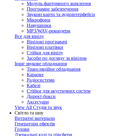
Модуль фантомного живлення
Програмне забезпечення
Звукові карти та аудіоінтерфейси
Мікрофони
Навушники
MP3/WAV-рекордери
Все для вінілу
Вінілові програвачі
Вінілові платівки
Стійки для вінілу
Засоби по догляду за вінілом
Інше звукове обладнання
Трансляційне обладнання
Караоке
Радіосистеми
Кабелі
Стійки для акустичних систем
Директ-бокси
Аксесуари
View All Студія та звук
Світло та шоу
Витратні матеріали
Генератори ефектів
Голови
Дзеркальні кулі та півсфери