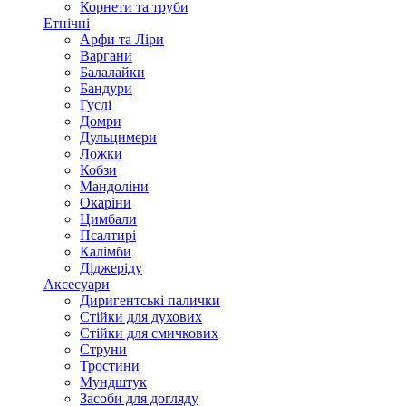
Корнети та труби
Етнічні
Арфи та Ліри
Варгани
Балалайки
Бандури
Гуслі
Домри
Дульцимери
Ложки
Кобзи
Мандоліни
Окаріни
Цимбали
Псалтирі
Калімби
Діджеріду
Аксесуари
Диригентські палички
Стійки для духових
Стійки для смичкових
Струни
Тростини
Мундштук
Засоби для догляду