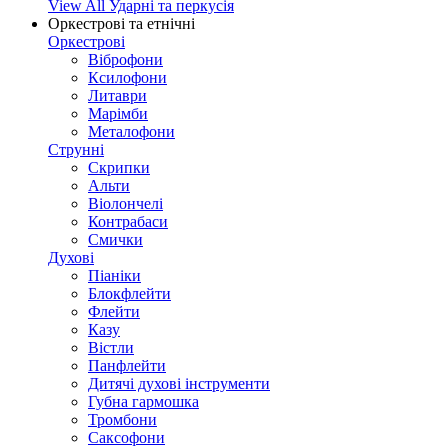
View All Ударні та перкусія
Оркестрові та етнічні
Оркестрові
Віброфони
Ксилофони
Литаври
Марімби
Металофони
Струнні
Скрипки
Альти
Віолончелі
Контрабаси
Смички
Духові
Піаніки
Блокфлейти
Флейти
Казу
Вістли
Панфлейти
Дитячі духові інструменти
Губна гармошка
Тромбони
Саксофони