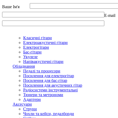
Ваше Ім'я
E-mail
Класичні гітари
Електроакустичні гітари
Електрогітари
Бас-гітари
Укулеле
Напівакустичні гітари
Обладнання
Педалі та процесори
Посилення для електрогітар
Посилення для бас-гітар
Посилення для акустичних гітар
Радіосистеми інструментальні
Тюнери та метрономи
Адаптери
Аксесуари
Струни
Чохли та кейси, педалборди