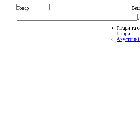
Товар
Ваш
Гітари та 
Allegro - Music: Музичні інструменти в Україні
Гітари
Акустичні 