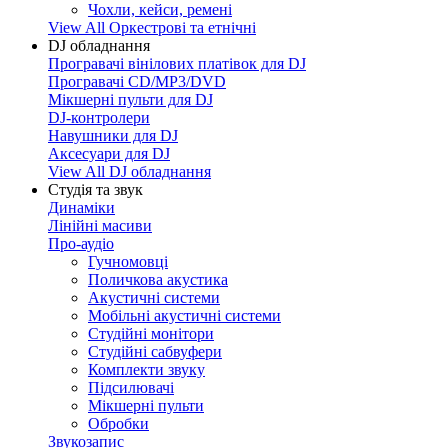
Чохли, кейси, ремені
View All Оркестрові та етнічні
DJ обладнання
Програвачі вінілових платівок для DJ
Програвачі CD/MP3/DVD
Мікшерні пульти для DJ
DJ-контролери
Навушники для DJ
Аксесуари для DJ
View All DJ обладнання
Студія та звук
Динаміки
Лінійні масиви
Про-аудіо
Гучномовці
Поличкова акустика
Акустичні системи
Мобільні акустичні системи
Студійні монітори
Студійні сабвуфери
Комплекти звуку
Підсилювачі
Мікшерні пульти
Обробки
Звукозапис