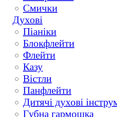
Смички
Духові
Піаніки
Блокфлейти
Флейти
Казу
Вістли
Панфлейти
Дитячі духові інстру
Губна гармошка