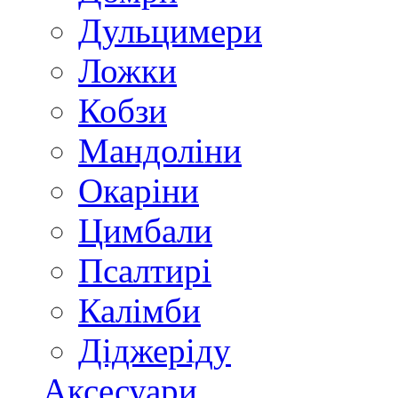
Дульцимери
Ложки
Кобзи
Мандоліни
Окаріни
Цимбали
Псалтирі
Калімби
Діджеріду
Аксесуари