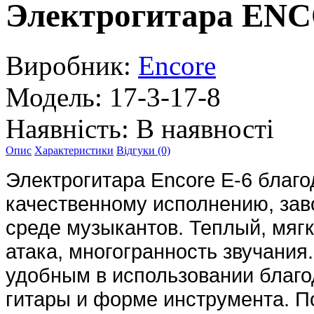
Электрогитара EN
Виробник:
Encore
Модель:
17-3-17-8
Наявність:
В наявності
Опис
Характеристики
Відгуки (0)
Электрогитара Encore E-6 благ
качественному исполнению, зав
среде музыкантов. Теплый, мяг
атака, многогранность звучания
удобным в использовании благ
гитары и форме инструмента. П