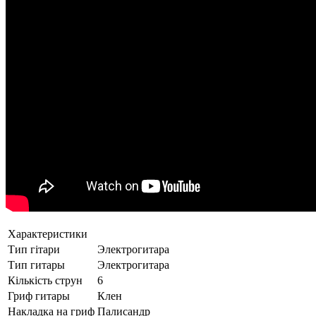
Характеристики
Тип гітари
Электрогитара
Тип гитары
Электрогитара
Кількість струн
6
Гриф гитары
Клен
Накладка на гриф
Палисандр