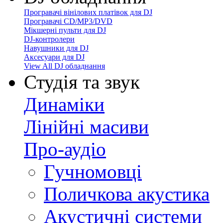
Програвачі вінілових платівок для DJ
Програвачі CD/MP3/DVD
Мікшерні пульти для DJ
DJ-контролери
Навушники для DJ
Аксесуари для DJ
View All DJ обладнання
Студія та звук
Динаміки
Лінійні масиви
Про-аудіо
Гучномовці
Поличкова акустика
Акустичні системи