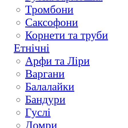
Тромбони
Саксофони
Корнети та труби
Етнічні
Арфи та Ліри
Варгани
Балалайки
Бандури
Гуслі
Домри