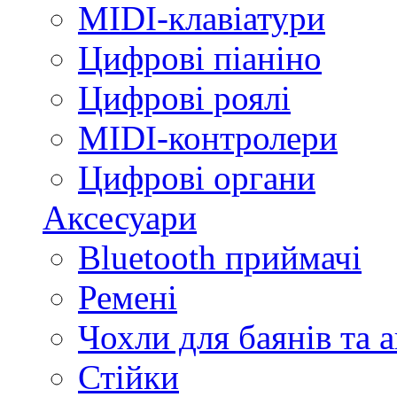
MIDI-клавіатури
Цифрові піаніно
Цифрові роялі
MIDI-контролери
Цифрові органи
Аксесуари
Bluetooth приймачі
Ремені
Чохли для баянів та 
Стійки