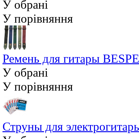
У обрані
У порівняння
Ремень для гитары BES
У обрані
У порівняння
Струны для электрогита