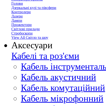
Голови
Дзеркальні кулі та півсфери
Контролери
Лазери
Лампи
Прожектори
Світлові прилади
Стробоскопи
View All Світло та шоу
Аксесуари
Кабелі та роз'єми
Кабель інструментал
Кабель акустичний
Кабель комутаційний
Кабель мікрофонний