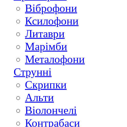
Віброфони
Ксилофони
Литаври
Марімби
Металофони
Струнні
Скрипки
Альти
Віолончелі
Контрабаси