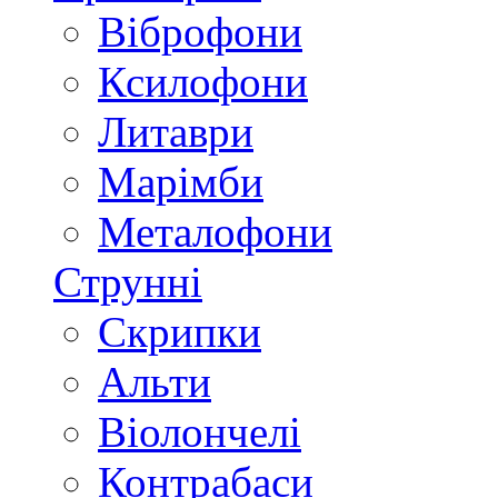
Віброфони
Ксилофони
Литаври
Марімби
Металофони
Струнні
Скрипки
Альти
Віолончелі
Контрабаси