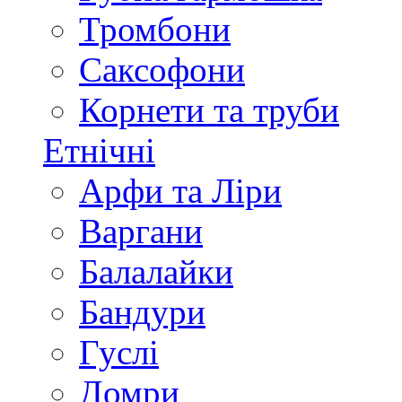
Тромбони
Саксофони
Корнети та труби
Етнічні
Арфи та Ліри
Варгани
Балалайки
Бандури
Гуслі
Домри