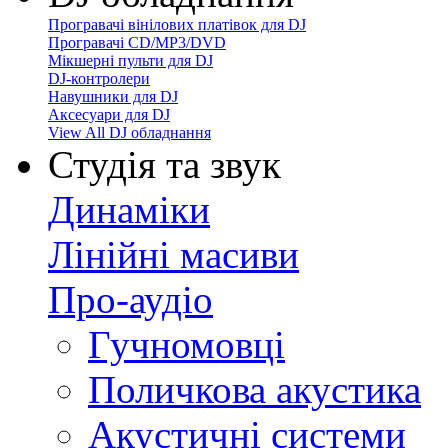
Програвачі вінілових платівок для DJ
Програвачі CD/MP3/DVD
Мікшерні пульти для DJ
DJ-контролери
Навушники для DJ
Аксесуари для DJ
View All DJ обладнання
Студія та звук
Динаміки
Лінійні масиви
Про-аудіо
Гучномовці
Поличкова акустика
Акустичні системи