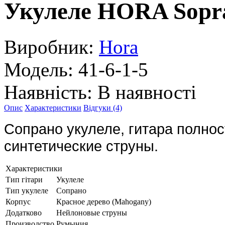
Укулеле HORA Sopr
Виробник:
Hora
Модель:
41-6-1-5
Наявність:
В наявності
Опис
Характеристики
Відгуки (4)
Сопрано укулеле, гитара полнос
синтетические струны.
Характеристики
Тип гітари
Укулеле
Тип укулеле
Сопрано
Корпус
Красное дерево (Mahogany)
Додатково
Нейлоновые струны
Производство
Румыния