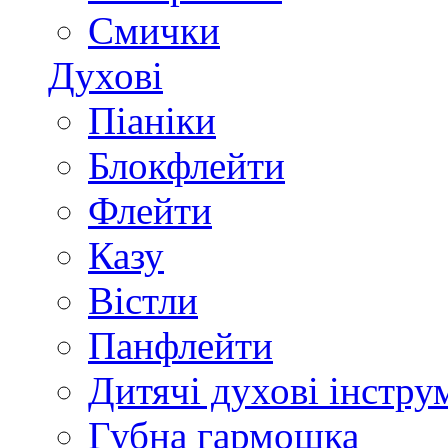
Смички
Духові
Піаніки
Блокфлейти
Флейти
Казу
Вістли
Панфлейти
Дитячі духові інстру
Губна гармошка