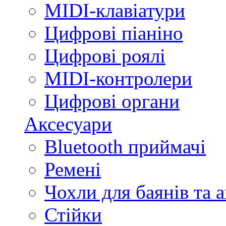
MIDI-клавіатури
Цифрові піаніно
Цифрові роялі
MIDI-контролери
Цифрові органи
Аксесуари
Bluetooth приймачі
Ремені
Чохли для баянів та 
Стійки