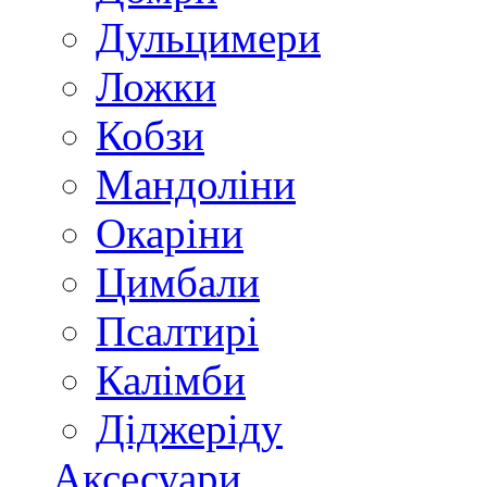
Дульцимери
Ложки
Кобзи
Мандоліни
Окаріни
Цимбали
Псалтирі
Калімби
Діджеріду
Аксесуари