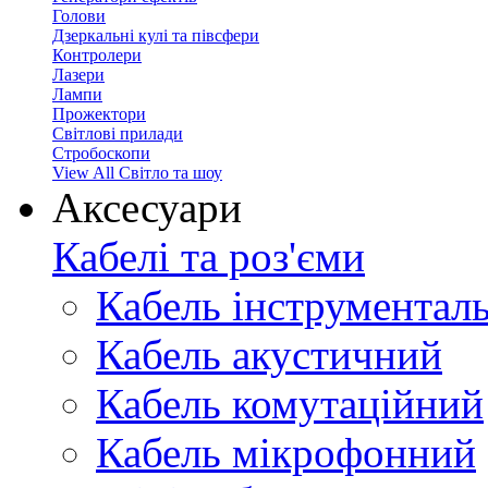
Голови
Дзеркальні кулі та півсфери
Контролери
Лазери
Лампи
Прожектори
Світлові прилади
Стробоскопи
View All Світло та шоу
Аксесуари
Кабелі та роз'єми
Кабель інструментал
Кабель акустичний
Кабель комутаційний
Кабель мікрофонний