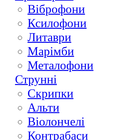
Віброфони
Ксилофони
Литаври
Марімби
Металофони
Струнні
Скрипки
Альти
Віолончелі
Контрабаси