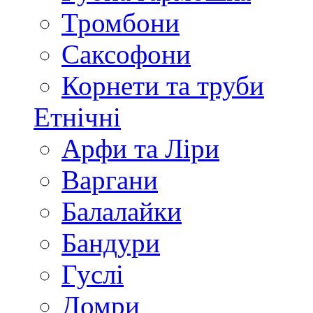
Тромбони
Саксофони
Корнети та труби
Етнічні
Арфи та Ліри
Варгани
Балалайки
Бандури
Гуслі
Домри