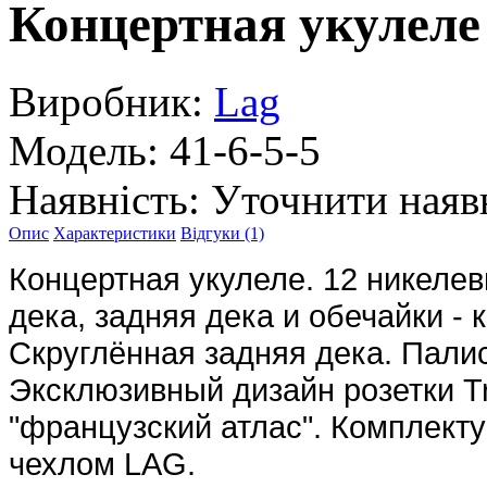
Концертная укулел
Виробник:
Lag
Модель:
41-6-5-5
Наявність:
Уточнити наяв
Опис
Характеристики
Відгуки (1)
Концертная укулеле. 12 никелев
дека, задняя дека и обечайки - 
Скруглённая задняя дека. Пали
Эксклюзивный дизайн розетки Tri
"французский атлас". Комплект
чехлом LAG.