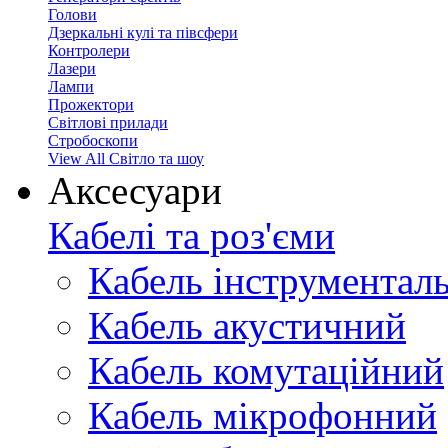
Голови
Дзеркальні кулі та півсфери
Контролери
Лазери
Лампи
Прожектори
Світлові прилади
Стробоскопи
View All Світло та шоу
Аксесуари
Кабелі та роз'єми
Кабель інструментал
Кабель акустичний
Кабель комутаційний
Кабель мікрофонний