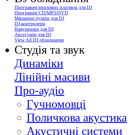
Програвачі вінілових платівок для DJ
Програвачі CD/MP3/DVD
Мікшерні пульти для DJ
DJ-контролери
Навушники для DJ
Аксесуари для DJ
View All DJ обладнання
Студія та звук
Динаміки
Лінійні масиви
Про-аудіо
Гучномовці
Поличкова акустика
Акустичні системи