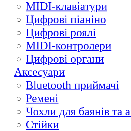
MIDI-клавіатури
Цифрові піаніно
Цифрові роялі
MIDI-контролери
Цифрові органи
Аксесуари
Bluetooth приймачі
Ремені
Чохли для баянів та 
Стійки