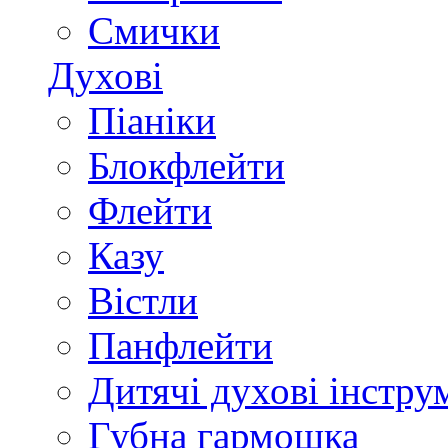
Смички
Духові
Піаніки
Блокфлейти
Флейти
Казу
Вістли
Панфлейти
Дитячі духові інстру
Губна гармошка