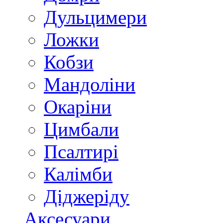
Дульцимери
Ложки
Кобзи
Мандоліни
Окаріни
Цимбали
Псалтирі
Калімби
Діджеріду
Аксесуари