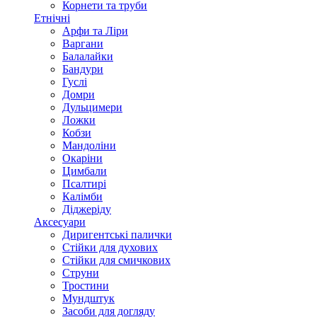
Корнети та труби
Етнічні
Арфи та Ліри
Варгани
Балалайки
Бандури
Гуслі
Домри
Дульцимери
Ложки
Кобзи
Мандоліни
Окаріни
Цимбали
Псалтирі
Калімби
Діджеріду
Аксесуари
Диригентські палички
Стійки для духових
Стійки для смичкових
Струни
Тростини
Мундштук
Засоби для догляду