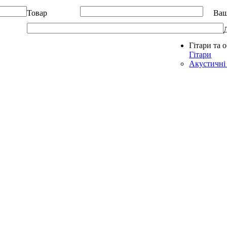
Товар
Ваш
Гітари та 
Allegro - Music: Музичні інструменти в Україні
Гітари
Акустичні 