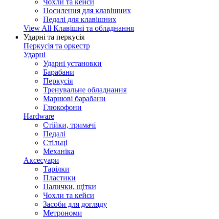
Чохли та кейси
Посилення для клавішних
Педалі для клавішних
View All Клавішні та обладнання
Ударні та перкусія
Перкусія та оркестр
Ударні
Ударні установки
Барабани
Перкусія
Тренувальне обладнання
Маршові барабани
Глюкофони
Hardware
Стійки, тримачі
Педалі
Стільці
Механіка
Аксесуари
Тарілки
Пластики
Палички, щітки
Чохли та кейси
Засоби для догляду
Метрономи