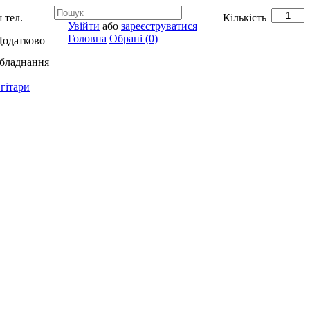
 тел.
Кількість
Увійти
або
зареєструватися
Головна
Обрані (0)
Додатково
обладнання
гітари