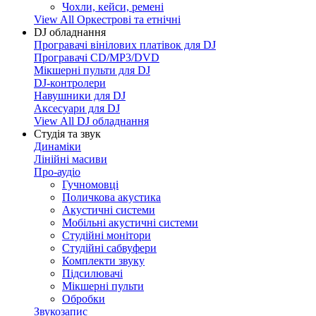
Чохли, кейси, ремені
View All Оркестрові та етнічні
DJ обладнання
Програвачі вінілових платівок для DJ
Програвачі CD/MP3/DVD
Мікшерні пульти для DJ
DJ-контролери
Навушники для DJ
Аксесуари для DJ
View All DJ обладнання
Студія та звук
Динаміки
Лінійні масиви
Про-аудіо
Гучномовці
Поличкова акустика
Акустичні системи
Мобільні акустичні системи
Студійні монітори
Студійні сабвуфери
Комплекти звуку
Підсилювачі
Мікшерні пульти
Обробки
Звукозапис