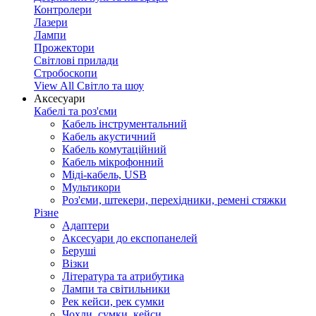
Контролери
Лазери
Лампи
Прожектори
Світлові прилади
Стробоскопи
View All Світло та шоу
Аксесуари
Кабелі та роз'єми
Кабель інструментальний
Кабель акустичний
Кабель комутаційний
Кабель мікрофонний
Міді-кабель, USB
Мультикори
Роз'єми, штекери, перехідники, ремені стяжки
Різне
Адаптери
Аксесуари до експопанелей
Беруші
Візки
Література та атрибутика
Лампи та світильники
Рек кейси, рек сумки
Чохли, сумки, кейси