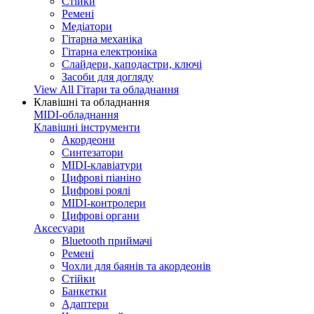
Стійки
Ремені
Медіатори
Гітарна механіка
Гітарна електроніка
Слайдери, каподастри, ключі
Засоби для догляду
View All Гітари та обладнання
Клавішні та обладнання
MIDI-обладнання
Клавішні інструменти
Акордеони
Синтезатори
MIDI-клавіатури
Цифрові піаніно
Цифрові роялі
MIDI-контролери
Цифрові органи
Аксесуари
Bluetooth приймачі
Ремені
Чохли для баянів та акордеонів
Стійки
Банкетки
Адаптери