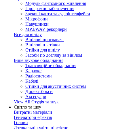
Модуль фантомного живлення
Програмне забезпечення
Звукові карти та аудіоінтерфейси
Мікрофони
Навушники
MP3/WAV-рекордери
Все для вінілу
Вінілові програвачі
Вінілові платівки
Стійки для вінілу
Засоби по догляду за вінілом
Інше звукове обладнання
Трансляційне обладнання
Караоке
Радіосистеми
Кабелі
Стійки для акустичних систем
Директ-бокси
Аксесуари
View All Студія та звук
Світло та шоу
Витратні матеріали
Генератори ефектів
Голови
Дзеркальні кулі та півсфери