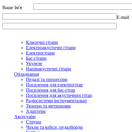
Ваше Ім'я
E-mail
Класичні гітари
Електроакустичні гітари
Електрогітари
Бас-гітари
Укулеле
Напівакустичні гітари
Обладнання
Педалі та процесори
Посилення для електрогітар
Посилення для бас-гітар
Посилення для акустичних гітар
Радіосистеми інструментальні
Тюнери та метрономи
Адаптери
Аксесуари
Струни
Чохли та кейси, педалборди