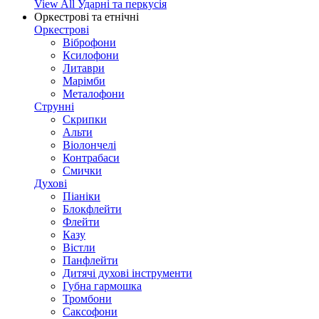
View All Ударні та перкусія
Оркестрові та етнічні
Оркестрові
Віброфони
Ксилофони
Литаври
Марімби
Металофони
Струнні
Скрипки
Альти
Віолончелі
Контрабаси
Смички
Духові
Піаніки
Блокфлейти
Флейти
Казу
Вістли
Панфлейти
Дитячі духові інструменти
Губна гармошка
Тромбони
Саксофони