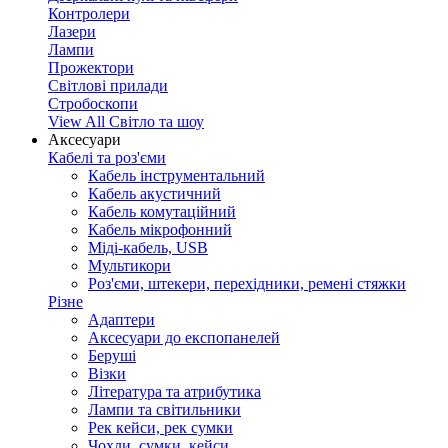
Контролери
Лазери
Лампи
Прожектори
Світлові прилади
Стробоскопи
View All Світло та шоу
Аксесуари
Кабелі та роз'єми
Кабель інструментальний
Кабель акустичний
Кабель комутаційний
Кабель мікрофонний
Міді-кабель, USB
Мультикори
Роз'єми, штекери, перехідники, ремені стяжки
Різне
Адаптери
Аксесуари до експопанелей
Беруші
Візки
Література та атрибутика
Лампи та світильники
Рек кейси, рек сумки
Чохли, сумки, кейси