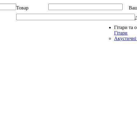
Товар
Ваш
Гітари та 
Allegro - Music: Музичні інструменти в Україні
Гітари
Акустичні 