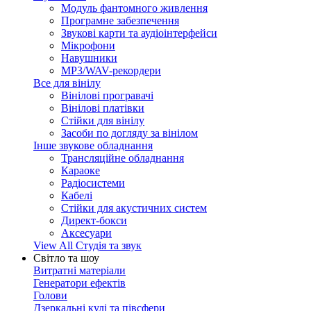
Модуль фантомного живлення
Програмне забезпечення
Звукові карти та аудіоінтерфейси
Мікрофони
Навушники
MP3/WAV-рекордери
Все для вінілу
Вінілові програвачі
Вінілові платівки
Стійки для вінілу
Засоби по догляду за вінілом
Інше звукове обладнання
Трансляційне обладнання
Караоке
Радіосистеми
Кабелі
Стійки для акустичних систем
Директ-бокси
Аксесуари
View All Студія та звук
Світло та шоу
Витратні матеріали
Генератори ефектів
Голови
Дзеркальні кулі та півсфери