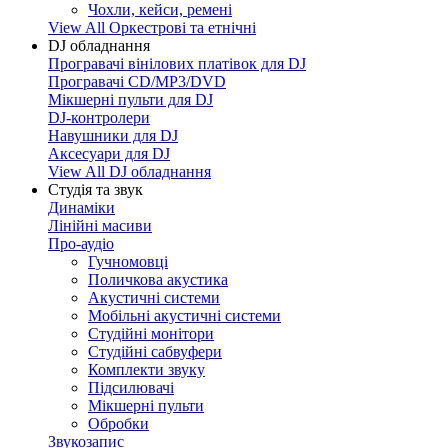
Чохли, кейси, ремені
View All Оркестрові та етнічні
DJ обладнання
Програвачі вінілових платівок для DJ
Програвачі CD/MP3/DVD
Мікшерні пульти для DJ
DJ-контролери
Навушники для DJ
Аксесуари для DJ
View All DJ обладнання
Студія та звук
Динаміки
Лінійні масиви
Про-аудіо
Гучномовці
Поличкова акустика
Акустичні системи
Мобільні акустичні системи
Студійні монітори
Студійні сабвуфери
Комплекти звуку
Підсилювачі
Мікшерні пульти
Обробки
Звукозапис