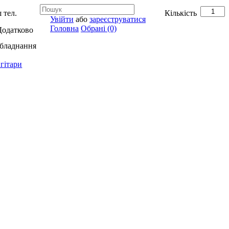
 тел.
Кількість
Увійти
або
зареєструватися
Головна
Обрані (0)
Додатково
обладнання
гітари