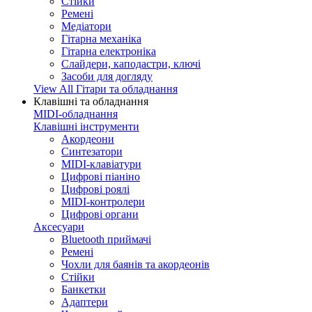
Стійки
Ремені
Медіатори
Гітарна механіка
Гітарна електроніка
Слайдери, каподастри, ключі
Засоби для догляду
View All Гітари та обладнання
Клавішні та обладнання
MIDI-обладнання
Клавішні інструменти
Акордеони
Синтезатори
MIDI-клавіатури
Цифрові піаніно
Цифрові роялі
MIDI-контролери
Цифрові органи
Аксесуари
Bluetooth приймачі
Ремені
Чохли для баянів та акордеонів
Стійки
Банкетки
Адаптери