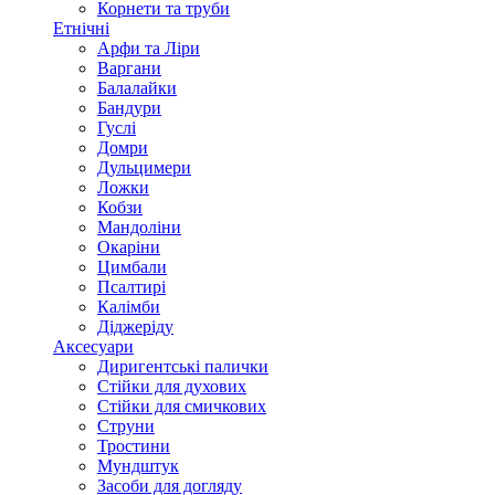
Корнети та труби
Етнічні
Арфи та Ліри
Варгани
Балалайки
Бандури
Гуслі
Домри
Дульцимери
Ложки
Кобзи
Мандоліни
Окаріни
Цимбали
Псалтирі
Калімби
Діджеріду
Аксесуари
Диригентські палички
Стійки для духових
Стійки для смичкових
Струни
Тростини
Мундштук
Засоби для догляду