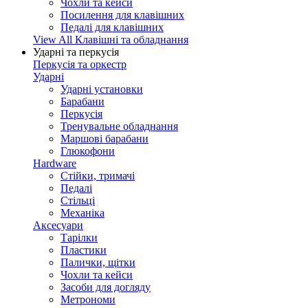
Чохли та кейси
Посилення для клавішних
Педалі для клавішних
View All Клавішні та обладнання
Ударні та перкусія
Перкусія та оркестр
Ударні
Ударні установки
Барабани
Перкусія
Тренувальне обладнання
Маршові барабани
Глюкофони
Hardware
Стійки, тримачі
Педалі
Стільці
Механіка
Аксесуари
Тарілки
Пластики
Палички, щітки
Чохли та кейси
Засоби для догляду
Метрономи