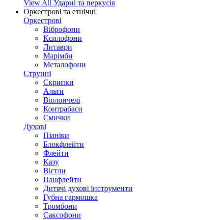
View All Ударні та перкусія
Оркестрові та етнічні
Оркестрові
Віброфони
Ксилофони
Литаври
Марімби
Металофони
Струнні
Скрипки
Альти
Віолончелі
Контрабаси
Смички
Духові
Піаніки
Блокфлейти
Флейти
Казу
Вістли
Панфлейти
Дитячі духові інструменти
Губна гармошка
Тромбони
Саксофони