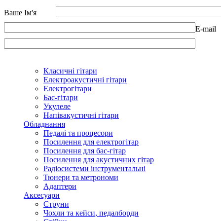
Ваше Ім'я
E-mail
Класичні гітари
Електроакустичні гітари
Електрогітари
Бас-гітари
Укулеле
Напівакустичні гітари
Обладнання
Педалі та процесори
Посилення для електрогітар
Посилення для бас-гітар
Посилення для акустичних гітар
Радіосистеми інструментальні
Тюнери та метрономи
Адаптери
Аксесуари
Струни
Чохли та кейси, педалборди