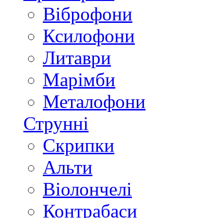
Віброфони
Ксилофони
Литаври
Марімби
Металофони
Струнні
Скрипки
Альти
Віолончелі
Контрабаси