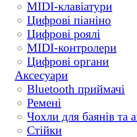
MIDI-клавіатури
Цифрові піаніно
Цифрові роялі
MIDI-контролери
Цифрові органи
Аксесуари
Bluetooth приймачі
Ремені
Чохли для баянів та 
Стійки