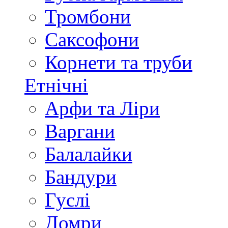
Тромбони
Саксофони
Корнети та труби
Етнічні
Арфи та Ліри
Варгани
Балалайки
Бандури
Гуслі
Домри