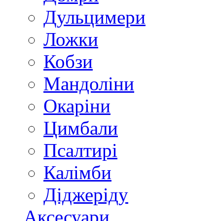
Дульцимери
Ложки
Кобзи
Мандоліни
Окаріни
Цимбали
Псалтирі
Калімби
Діджеріду
Аксесуари