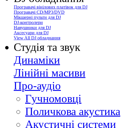
Програвачі вінілових платівок для DJ
Програвачі CD/MP3/DVD
Мікшерні пульти для DJ
DJ-контролери
Навушники для DJ
Аксесуари для DJ
View All DJ обладнання
Студія та звук
Динаміки
Лінійні масиви
Про-аудіо
Гучномовці
Поличкова акустика
Акустичні системи