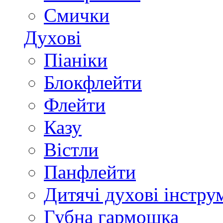
Смички
Духові
Піаніки
Блокфлейти
Флейти
Казу
Вістли
Панфлейти
Дитячі духові інстру
Губна гармошка