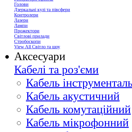
Голови
Дзеркальні кулі та півсфери
Контролери
Лазери
Лампи
Прожектори
Світлові прилади
Стробоскопи
View All Світло та шоу
Аксесуари
Кабелі та роз'єми
Кабель інструментал
Кабель акустичний
Кабель комутаційний
Кабель мікрофонний