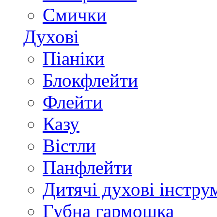
Смички
Духові
Піаніки
Блокфлейти
Флейти
Казу
Вістли
Панфлейти
Дитячі духові інстру
Губна гармошка