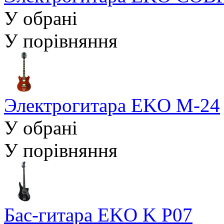
У обрані
У порівняння
Электрогитара EKO M-24
У обрані
У порівняння
Бас-гитара EKO K P07