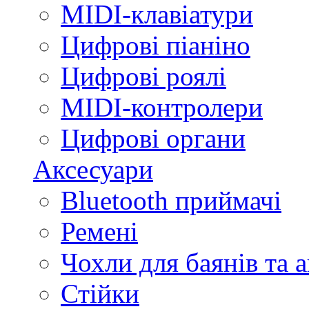
MIDI-клавіатури
Цифрові піаніно
Цифрові роялі
MIDI-контролери
Цифрові органи
Аксесуари
Bluetooth приймачі
Ремені
Чохли для баянів та 
Стійки