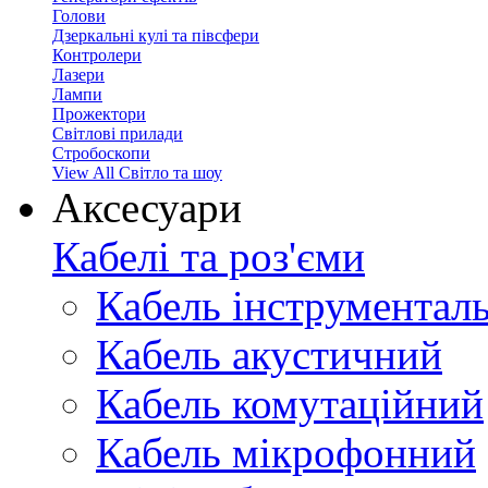
Голови
Дзеркальні кулі та півсфери
Контролери
Лазери
Лампи
Прожектори
Світлові прилади
Стробоскопи
View All Світло та шоу
Аксесуари
Кабелі та роз'єми
Кабель інструментал
Кабель акустичний
Кабель комутаційний
Кабель мікрофонний