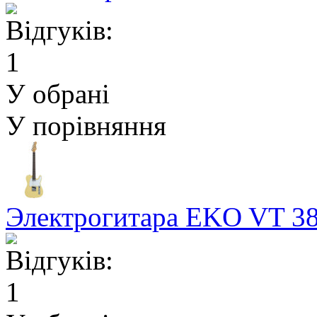
У обрані
У порівняння
Электрогитара EKO VT 