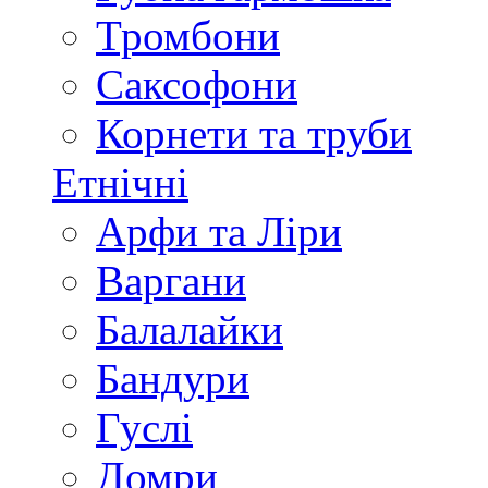
Тромбони
Саксофони
Корнети та труби
Етнічні
Арфи та Ліри
Варгани
Балалайки
Бандури
Гуслі
Домри