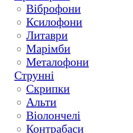
Віброфони
Ксилофони
Литаври
Марімби
Металофони
Струнні
Скрипки
Альти
Віолончелі
Контрабаси