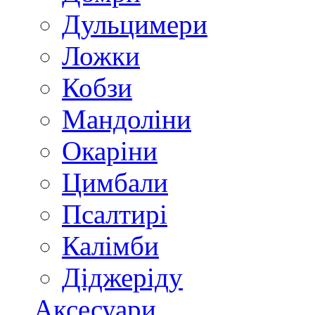
Дульцимери
Ложки
Кобзи
Мандоліни
Окаріни
Цимбали
Псалтирі
Калімби
Діджеріду
Аксесуари