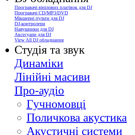
Програвачі вінілових платівок для DJ
Програвачі CD/MP3/DVD
Мікшерні пульти для DJ
DJ-контролери
Навушники для DJ
Аксесуари для DJ
View All DJ обладнання
Студія та звук
Динаміки
Лінійні масиви
Про-аудіо
Гучномовці
Поличкова акустика
Акустичні системи