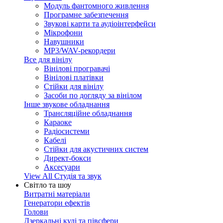
Модуль фантомного живлення
Програмне забезпечення
Звукові карти та аудіоінтерфейси
Мікрофони
Навушники
MP3/WAV-рекордери
Все для вінілу
Вінілові програвачі
Вінілові платівки
Стійки для вінілу
Засоби по догляду за вінілом
Інше звукове обладнання
Трансляційне обладнання
Караоке
Радіосистеми
Кабелі
Стійки для акустичних систем
Директ-бокси
Аксесуари
View All Студія та звук
Світло та шоу
Витратні матеріали
Генератори ефектів
Голови
Дзеркальні кулі та півсфери