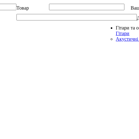
Товар
Ваш
Гітари та 
Allegro - Music: Музичні інструменти в Україні
Гітари
Акустичні 