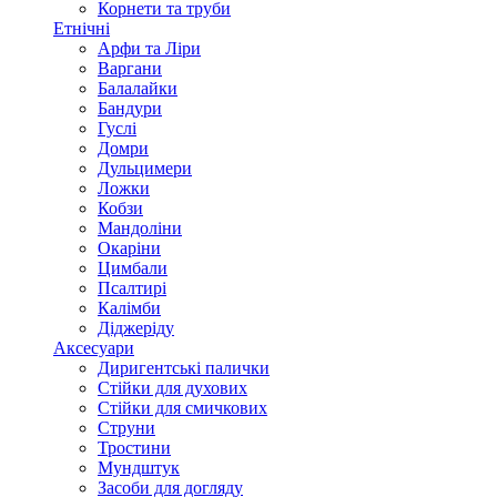
Корнети та труби
Етнічні
Арфи та Ліри
Варгани
Балалайки
Бандури
Гуслі
Домри
Дульцимери
Ложки
Кобзи
Мандоліни
Окаріни
Цимбали
Псалтирі
Калімби
Діджеріду
Аксесуари
Диригентські палички
Стійки для духових
Стійки для смичкових
Струни
Тростини
Мундштук
Засоби для догляду