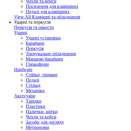
Чохли та кейси
Посилення для клавішних
Педалі для клавішних
View All Клавішні та обладнання
Ударні та перкусія
Перкусія та оркестр
Ударні
Ударні установки
Барабани
Перкусія
Тренувальне обладнання
Маршові барабани
Глюкофони
Hardware
Стійки, тримачі
Педалі
Стільці
Механіка
Аксесуари
Тарілки
Пластики
Палички, щітки
Чохли та кейси
Засоби для догляду
Метрономи