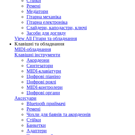
Стійки
Ремені
Медіатори
Гітарна механіка
Гітарна електроніка
Слайдери, каподастри, ключі
Засоби для догляду
View All Гітари та обладнання
Клавішні та обладнання
MIDI-обладнання
Клавішні інструменти
Акордеони
Синтезатори
MIDI-клавіатури
Цифрові піаніно
Цифрові роялі
MIDI-контролери
Цифрові органи
Аксесуари
Bluetooth приймачі
Ремені
Чохли для баянів та акордеонів
Стійки
Банкетки
Адаптери