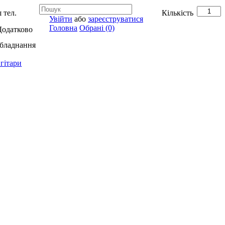
 тел.
Кількість
Увійти
або
зареєструватися
Головна
Обрані (0)
Додатково
обладнання
гітари