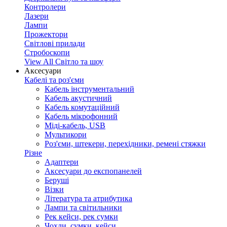
Контролери
Лазери
Лампи
Прожектори
Світлові прилади
Стробоскопи
View All Світло та шоу
Аксесуари
Кабелі та роз'єми
Кабель інструментальний
Кабель акустичний
Кабель комутаційний
Кабель мікрофонний
Міді-кабель, USB
Мультикори
Роз'єми, штекери, перехідники, ремені стяжки
Різне
Адаптери
Аксесуари до експопанелей
Беруші
Візки
Література та атрибутика
Лампи та світильники
Рек кейси, рек сумки
Чохли, сумки, кейси