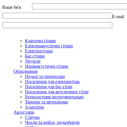
Ваше Ім'я
E-mail
Класичні гітари
Електроакустичні гітари
Електрогітари
Бас-гітари
Укулеле
Напівакустичні гітари
Обладнання
Педалі та процесори
Посилення для електрогітар
Посилення для бас-гітар
Посилення для акустичних гітар
Радіосистеми інструментальні
Тюнери та метрономи
Адаптери
Аксесуари
Струни
Чохли та кейси, педалборди