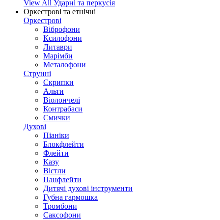
View All Ударні та перкусія
Оркестрові та етнічні
Оркестрові
Віброфони
Ксилофони
Литаври
Марімби
Металофони
Струнні
Скрипки
Альти
Віолончелі
Контрабаси
Смички
Духові
Піаніки
Блокфлейти
Флейти
Казу
Вістли
Панфлейти
Дитячі духові інструменти
Губна гармошка
Тромбони
Саксофони