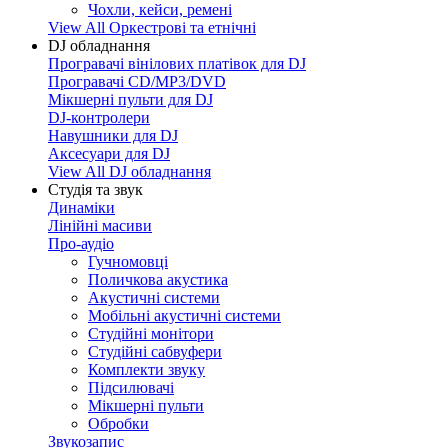
Чохли, кейси, ремені
View All Оркестрові та етнічні
DJ обладнання
Програвачі вінілових платівок для DJ
Програвачі CD/MP3/DVD
Мікшерні пульти для DJ
DJ-контролери
Навушники для DJ
Аксесуари для DJ
View All DJ обладнання
Студія та звук
Динаміки
Лінійні масиви
Про-аудіо
Гучномовці
Поличкова акустика
Акустичні системи
Мобільні акустичні системи
Студійні монітори
Студійні сабвуфери
Комплекти звуку
Підсилювачі
Мікшерні пульти
Обробки
Звукозапис