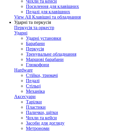
Чохли та кейси
Посилення для клавішних
Педалі для клавішних
View All Клавішні та обладнання
Ударні та перкусія
Перкусія та оркестр
Ударні
Ударні установки
Барабани
Перкусія
Тренувальне обладнання
Маршові барабани
Глюкофони
Hardware
Стійки, тримачі
Педалі
Стільці
Механіка
Аксесуари
Тарілки
Пластики
Палички, щітки
Чохли та кейси
Засоби для догляду
Метрономи