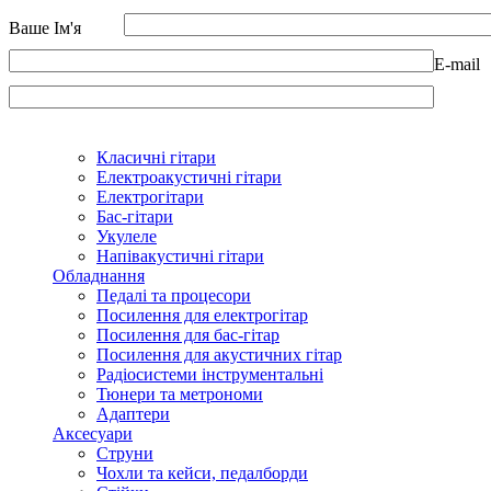
Ваше Ім'я
E-mail
Класичні гітари
Електроакустичні гітари
Електрогітари
Бас-гітари
Укулеле
Напівакустичні гітари
Обладнання
Педалі та процесори
Посилення для електрогітар
Посилення для бас-гітар
Посилення для акустичних гітар
Радіосистеми інструментальні
Тюнери та метрономи
Адаптери
Аксесуари
Струни
Чохли та кейси, педалборди