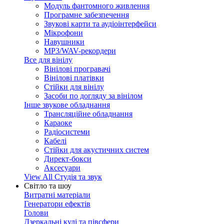
Модуль фантомного живлення
Програмне забезпечення
Звукові карти та аудіоінтерфейси
Мікрофони
Навушники
MP3/WAV-рекордери
Все для вінілу
Вінілові програвачі
Вінілові платівки
Стійки для вінілу
Засоби по догляду за вінілом
Інше звукове обладнання
Трансляційне обладнання
Караоке
Радіосистеми
Кабелі
Стійки для акустичних систем
Директ-бокси
Аксесуари
View All Студія та звук
Світло та шоу
Витратні матеріали
Генератори ефектів
Голови
Дзеркальні кулі та півсфери