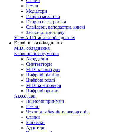
Стійки
Ремені
Медіатори
Гітарна механіка
Гітарна електроніка
Слайдери, каподастри, ключі
Засоби для догляду
View All Гітари та обладнання
Клавішні та обладнання
MIDI-обладнання
Клавішні інструменти
Акордеони
Синтезатори
MIDI-клавіатури
Цифрові піаніно
Цифрові роялі
MIDI-контролери
Цифрові органи
Аксесуари
Bluetooth приймачі
Ремені
Чохли для баянів та акордеонів
Стійки
Банкетки
Адаптери