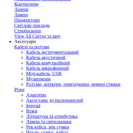
Контролери
Лазери
Лампи
Прожектори
Світлові прилади
Стробоскопи
View All Світло та шоу
Аксесуари
Кабелі та роз'єми
Кабель інструментальний
Кабель акустичний
Кабель комутаційний
Кабель мікрофонний
Міді-кабель, USB
Мультикори
Роз'єми, штекери, перехідники, ремені стяжки
Різне
Адаптери
Аксесуари до експопанелей
Беруші
Візки
Література та атрибутика
Лампи та світильники
Рек кейси, рек сумки
Чохли, сумки, кейси