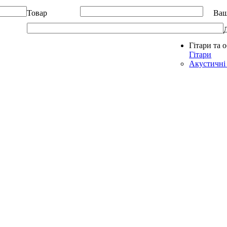
Товар
Ваш
Гітари та 
Allegro - Music: Музичні інструменти в Україні
Гітари
Акустичні 