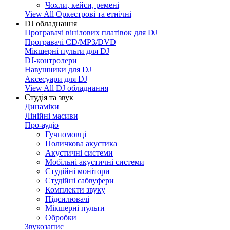
Чохли, кейси, ремені
View All Оркестрові та етнічні
DJ обладнання
Програвачі вінілових платівок для DJ
Програвачі CD/MP3/DVD
Мікшерні пульти для DJ
DJ-контролери
Навушники для DJ
Аксесуари для DJ
View All DJ обладнання
Студія та звук
Динаміки
Лінійні масиви
Про-аудіо
Гучномовці
Поличкова акустика
Акустичні системи
Мобільні акустичні системи
Студійні монітори
Студійні сабвуфери
Комплекти звуку
Підсилювачі
Мікшерні пульти
Обробки
Звукозапис