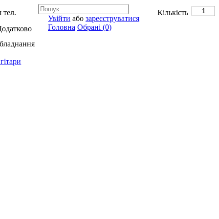
 тел.
Кількість
Увійти
або
зареєструватися
Головна
Обрані (0)
Додатково
обладнання
гітари