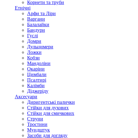
Корнети та труби
Етнічні
Арфи та Ліри
Варгани
Балалайки
Бандури
Гуслі
Домри
Дульцимери
Ложки
Кобзи
Мандоліни
Окаріни
Цимбали
Псалтирі
Калімби
Діджеріду
Аксесуари
Диригентські палички
Стійки для духових
Стійки для смичкових
Струни
Тростини
Мундштук
Засоби для догляду