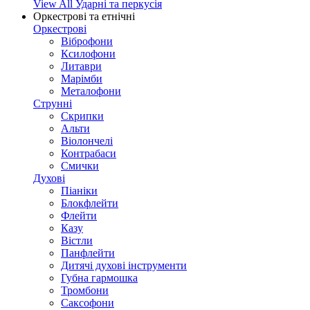
View All Ударні та перкусія
Оркестрові та етнічні
Оркестрові
Віброфони
Ксилофони
Литаври
Марімби
Металофони
Струнні
Скрипки
Альти
Віолончелі
Контрабаси
Смички
Духові
Піаніки
Блокфлейти
Флейти
Казу
Вістли
Панфлейти
Дитячі духові інструменти
Губна гармошка
Тромбони
Саксофони