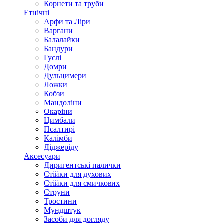
Корнети та труби
Етнічні
Арфи та Ліри
Варгани
Балалайки
Бандури
Гуслі
Домри
Дульцимери
Ложки
Кобзи
Мандоліни
Окаріни
Цимбали
Псалтирі
Калімби
Діджеріду
Аксесуари
Диригентські палички
Стійки для духових
Стійки для смичкових
Струни
Тростини
Мундштук
Засоби для догляду