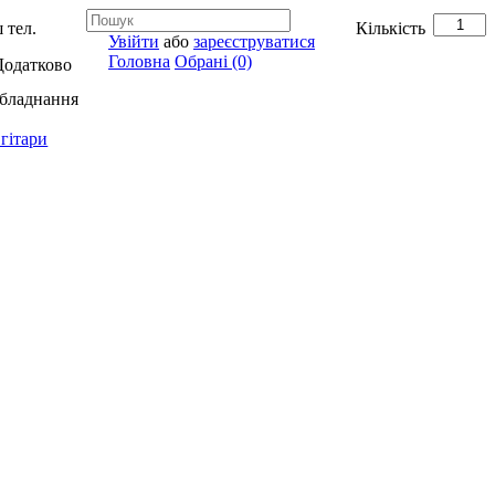
 тел.
Кількість
Увійти
або
зареєструватися
Головна
Обрані (0)
Додатково
обладнання
гітари