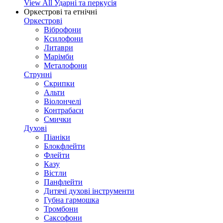
View All Ударні та перкусія
Оркестрові та етнічні
Оркестрові
Віброфони
Ксилофони
Литаври
Марімби
Металофони
Струнні
Скрипки
Альти
Віолончелі
Контрабаси
Смички
Духові
Піаніки
Блокфлейти
Флейти
Казу
Вістли
Панфлейти
Дитячі духові інструменти
Губна гармошка
Тромбони
Саксофони