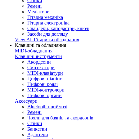
Стійки
Ремені
Медіатори
Гітарна механіка
Гітарна електроніка
Слайдери, каподастри, ключі
Засоби для догляду
View All Гітари та обладнання
Клавішні та обладнання
MIDI-обладнання
Клавішні інструменти
Акордеони
Синтезатори
MIDI-клавіатури
Цифрові піаніно
Цифрові роялі
MIDI-контролери
Цифрові органи
Аксесуари
Bluetooth приймачі
Ремені
Чохли для баянів та акордеонів
Стійки
Банкетки
Адаптери