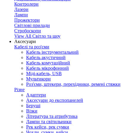
Контролери
Лазери
Лампи
Прожектори
Світлові прилади
Стробоскопи
View All Світло та шоу
Аксесуари
Кабелі та роз'єми
Кабель інструментальний
Кабель акустичний
Кабель комутаційний
Кабель мікрофонний
Міді-кабель, USB
Мультикори
Роз'єми, штекери, перехідники, ремені стяжки
Різне
Адаптери
Аксесуари до експопанелей
Беруші
Візки
Література та атрибутика
Лампи та світильники
Рек кейси, рек сумки
Чохли, сумки, кейси