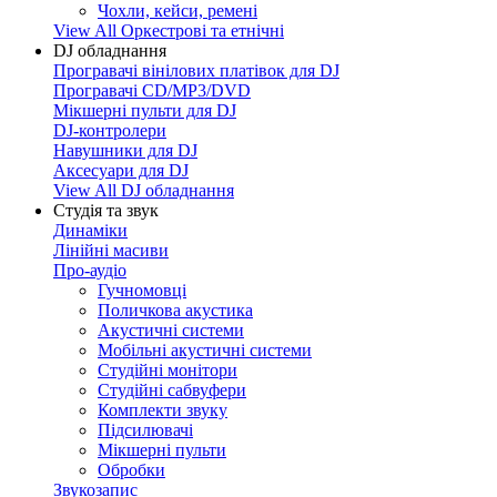
Чохли, кейси, ремені
View All Оркестрові та етнічні
DJ обладнання
Програвачі вінілових платівок для DJ
Програвачі CD/MP3/DVD
Мікшерні пульти для DJ
DJ-контролери
Навушники для DJ
Аксесуари для DJ
View All DJ обладнання
Студія та звук
Динаміки
Лінійні масиви
Про-аудіо
Гучномовці
Поличкова акустика
Акустичні системи
Мобільні акустичні системи
Студійні монітори
Студійні сабвуфери
Комплекти звуку
Підсилювачі
Мікшерні пульти
Обробки
Звукозапис