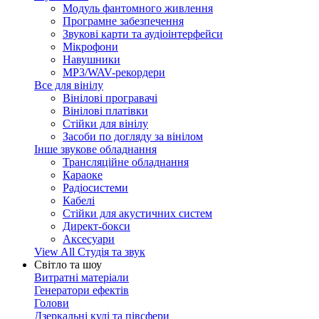
Модуль фантомного живлення
Програмне забезпечення
Звукові карти та аудіоінтерфейси
Мікрофони
Навушники
MP3/WAV-рекордери
Все для вінілу
Вінілові програвачі
Вінілові платівки
Стійки для вінілу
Засоби по догляду за вінілом
Інше звукове обладнання
Трансляційне обладнання
Караоке
Радіосистеми
Кабелі
Стійки для акустичних систем
Директ-бокси
Аксесуари
View All Студія та звук
Світло та шоу
Витратні матеріали
Генератори ефектів
Голови
Дзеркальні кулі та півсфери