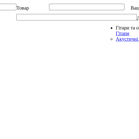
Товар
Ваш
Гітари та 
Allegro - Music: Музичні інструменти в Україні
Гітари
Акустичні 