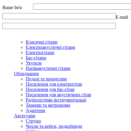
Ваше Ім'я
E-mail
Класичні гітари
Електроакустичні гітари
Електрогітари
Бас-гітари
Укулеле
Напівакустичні гітари
Обладнання
Педалі та процесори
Посилення для електрогітар
Посилення для бас-гітар
Посилення для акустичних гітар
Радіосистеми інструментальні
Тюнери та метрономи
Адаптери
Аксесуари
Струни
Чохли та кейси, педалборди