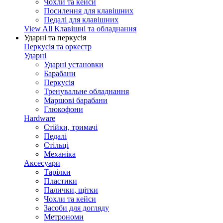
Чохли та кейси
Посилення для клавішних
Педалі для клавішних
View All Клавішні та обладнання
Ударні та перкусія
Перкусія та оркестр
Ударні
Ударні установки
Барабани
Перкусія
Тренувальне обладнання
Маршові барабани
Глюкофони
Hardware
Стійки, тримачі
Педалі
Стільці
Механіка
Аксесуари
Тарілки
Пластики
Палички, щітки
Чохли та кейси
Засоби для догляду
Метрономи