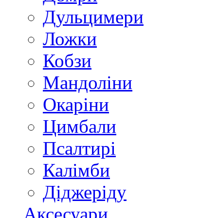
Дульцимери
Ложки
Кобзи
Мандоліни
Окаріни
Цимбали
Псалтирі
Калімби
Діджеріду
Аксесуари