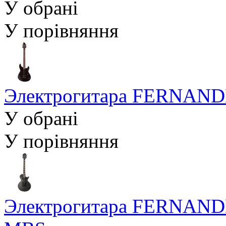
У обрані
У порівняння
Электрогитара FERNANDES
У обрані
У порівняння
Электрогитара FERNANDE