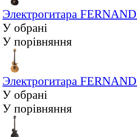
Электрогитара FERNANDES
У обрані
У порівняння
Электрогитара FERNANDE
У обрані
У порівняння