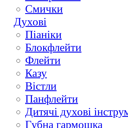
Смички
Духові
Піаніки
Блокфлейти
Флейти
Казу
Вістли
Панфлейти
Дитячі духові інстру
Губна гармошка