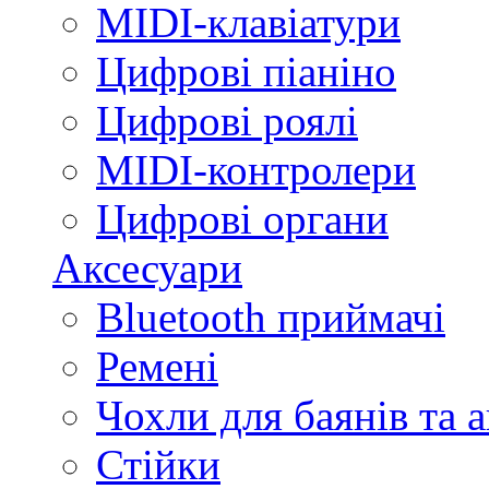
MIDI-клавіатури
Цифрові піаніно
Цифрові роялі
MIDI-контролери
Цифрові органи
Аксесуари
Bluetooth приймачі
Ремені
Чохли для баянів та 
Стійки