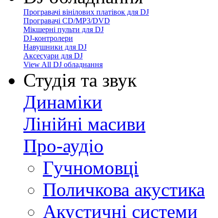
Програвачі вінілових платівок для DJ
Програвачі CD/MP3/DVD
Мікшерні пульти для DJ
DJ-контролери
Навушники для DJ
Аксесуари для DJ
View All DJ обладнання
Студія та звук
Динаміки
Лінійні масиви
Про-аудіо
Гучномовці
Поличкова акустика
Акустичні системи