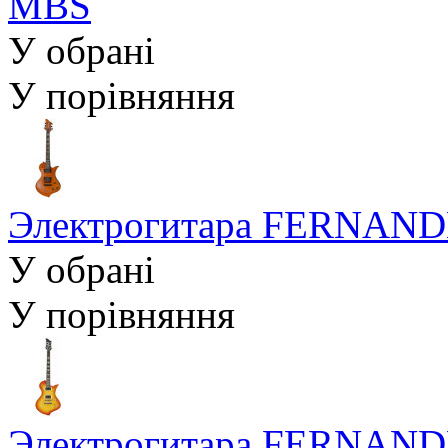
MBS
У обрані
У порівняння
Электрогитара FERNANDE
У обрані
У порівняння
Электрогитара FERNANDE