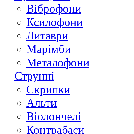
Віброфони
Ксилофони
Литаври
Марімби
Металофони
Струнні
Скрипки
Альти
Віолончелі
Контрабаси