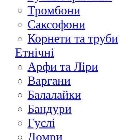
Тромбони
Саксофони
Корнети та труби
Етнічні
Арфи та Ліри
Варгани
Балалайки
Бандури
Гуслі
Домри