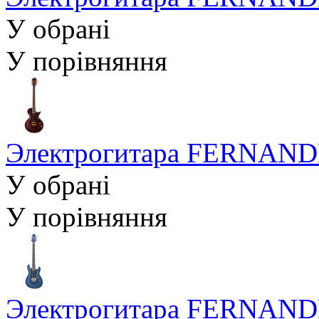
У обрані
У порівняння
Электрогитара FERNANDE
У обрані
У порівняння
Электрогитара FERNANDE