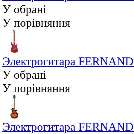
У обрані
У порівняння
Электрогитара FERNANDE
У обрані
У порівняння
Электрогитара FERNANDE