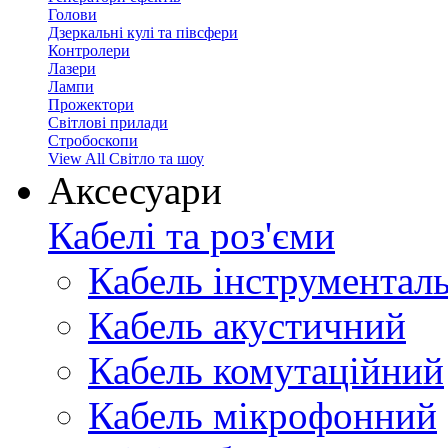
Голови
Дзеркальні кулі та півсфери
Контролери
Лазери
Лампи
Прожектори
Світлові прилади
Стробоскопи
View All Світло та шоу
Аксесуари
Кабелі та роз'єми
Кабель інструментал
Кабель акустичний
Кабель комутаційний
Кабель мікрофонний