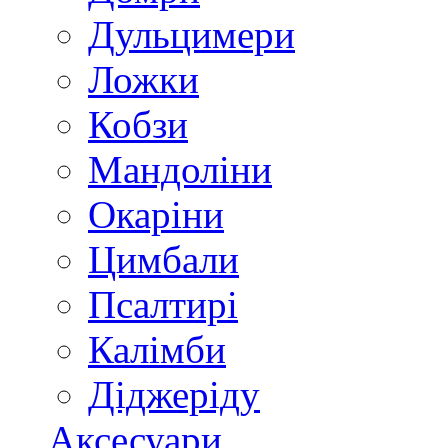
Дульцимери
Ложки
Кобзи
Мандоліни
Окаріни
Цимбали
Псалтирі
Калімби
Діджеріду
Аксесуари