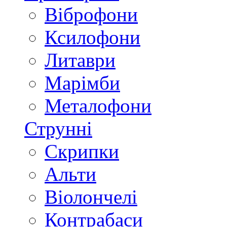
Віброфони
Ксилофони
Литаври
Марімби
Металофони
Струнні
Скрипки
Альти
Віолончелі
Контрабаси