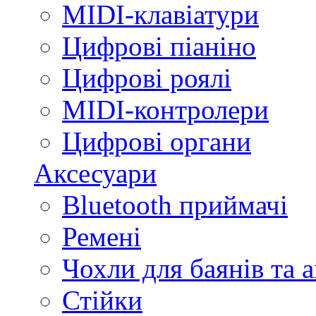
MIDI-клавіатури
Цифрові піаніно
Цифрові роялі
MIDI-контролери
Цифрові органи
Аксесуари
Bluetooth приймачі
Ремені
Чохли для баянів та 
Стійки