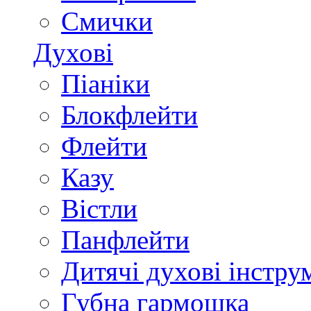
Смички
Духові
Піаніки
Блокфлейти
Флейти
Казу
Вістли
Панфлейти
Дитячі духові інстру
Губна гармошка