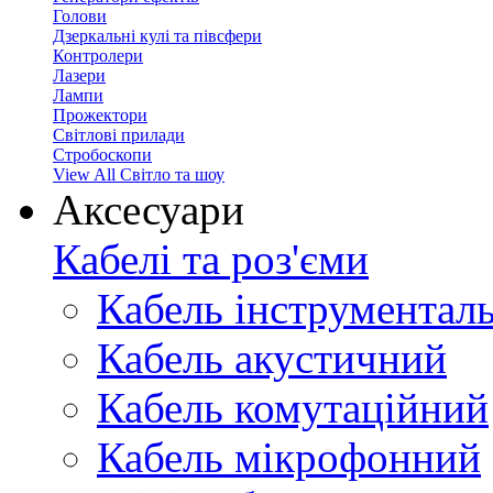
Голови
Дзеркальні кулі та півсфери
Контролери
Лазери
Лампи
Прожектори
Світлові прилади
Стробоскопи
View All Світло та шоу
Аксесуари
Кабелі та роз'єми
Кабель інструментал
Кабель акустичний
Кабель комутаційний
Кабель мікрофонний