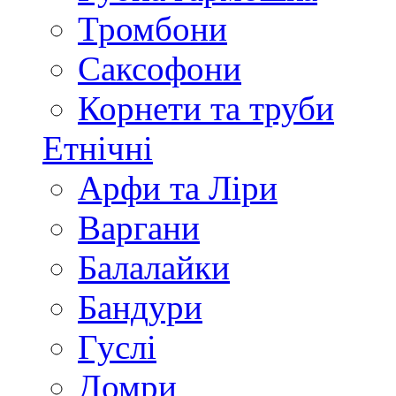
Тромбони
Саксофони
Корнети та труби
Етнічні
Арфи та Ліри
Варгани
Балалайки
Бандури
Гуслі
Домри