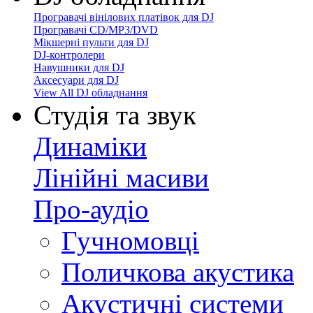
Програвачі вінілових платівок для DJ
Програвачі CD/MP3/DVD
Мікшерні пульти для DJ
DJ-контролери
Навушники для DJ
Аксесуари для DJ
View All DJ обладнання
Студія та звук
Динаміки
Лінійні масиви
Про-аудіо
Гучномовці
Поличкова акустика
Акустичні системи