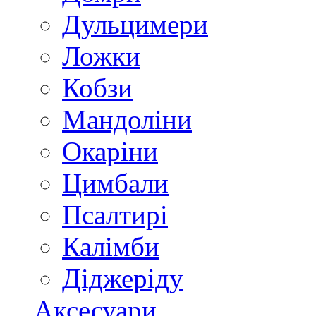
Дульцимери
Ложки
Кобзи
Мандоліни
Окаріни
Цимбали
Псалтирі
Калімби
Діджеріду
Аксесуари