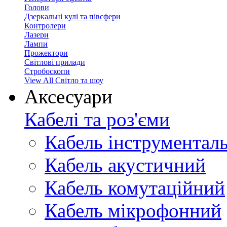
Голови
Дзеркальні кулі та півсфери
Контролери
Лазери
Лампи
Прожектори
Світлові прилади
Стробоскопи
View All Світло та шоу
Аксесуари
Кабелі та роз'єми
Кабель інструментал
Кабель акустичний
Кабель комутаційний
Кабель мікрофонний