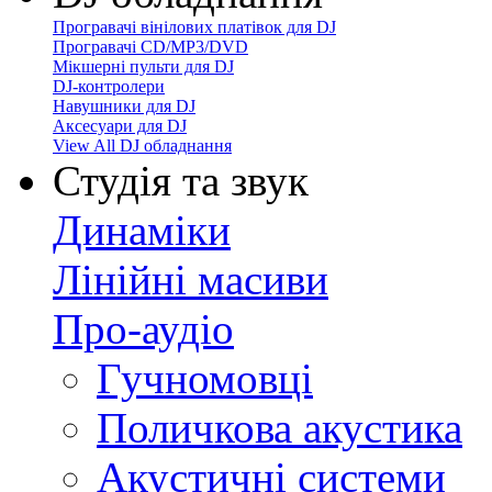
Програвачі вінілових платівок для DJ
Програвачі CD/MP3/DVD
Мікшерні пульти для DJ
DJ-контролери
Навушники для DJ
Аксесуари для DJ
View All DJ обладнання
Студія та звук
Динаміки
Лінійні масиви
Про-аудіо
Гучномовці
Поличкова акустика
Акустичні системи