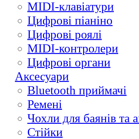
MIDI-клавіатури
Цифрові піаніно
Цифрові роялі
MIDI-контролери
Цифрові органи
Аксесуари
Bluetooth приймачі
Ремені
Чохли для баянів та 
Стійки