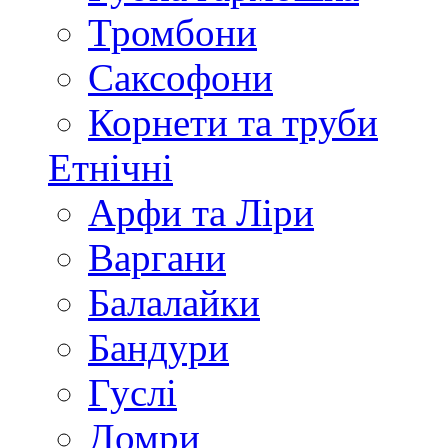
Тромбони
Саксофони
Корнети та труби
Етнічні
Арфи та Ліри
Варгани
Балалайки
Бандури
Гуслі
Домри