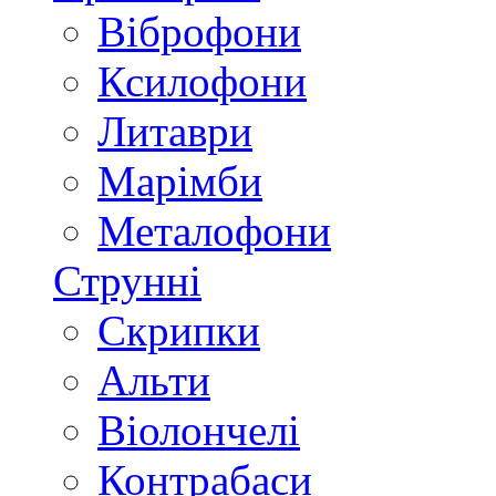
Віброфони
Ксилофони
Литаври
Марімби
Металофони
Струнні
Скрипки
Альти
Віолончелі
Контрабаси