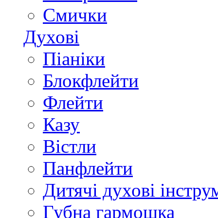
Смички
Духові
Піаніки
Блокфлейти
Флейти
Казу
Вістли
Панфлейти
Дитячі духові інстру
Губна гармошка