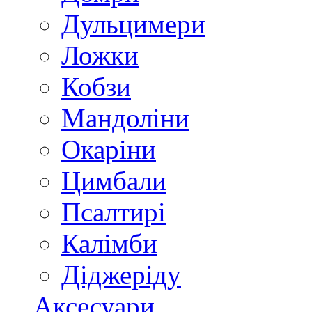
Дульцимери
Ложки
Кобзи
Мандоліни
Окаріни
Цимбали
Псалтирі
Калімби
Діджеріду
Аксесуари