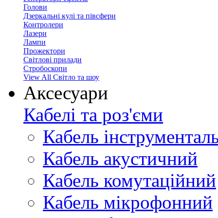
Голови
Дзеркальні кулі та півсфери
Контролери
Лазери
Лампи
Прожектори
Світлові прилади
Стробоскопи
View All Світло та шоу
Аксесуари
Кабелі та роз'єми
Кабель інструментал
Кабель акустичний
Кабель комутаційний
Кабель мікрофонний