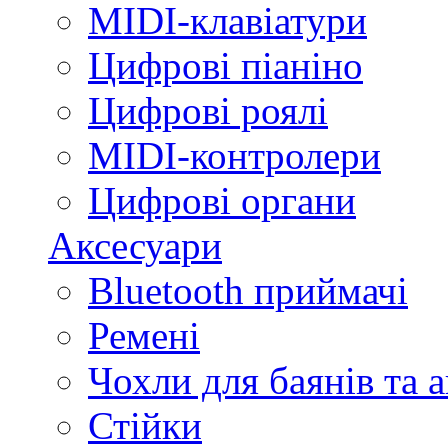
MIDI-клавіатури
Цифрові піаніно
Цифрові роялі
MIDI-контролери
Цифрові органи
Аксесуари
Bluetooth приймачі
Ремені
Чохли для баянів та 
Стійки