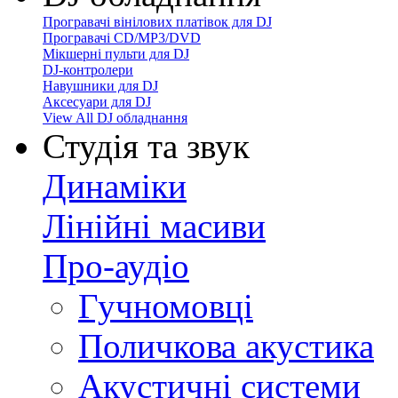
Програвачі вінілових платівок для DJ
Програвачі CD/MP3/DVD
Мікшерні пульти для DJ
DJ-контролери
Навушники для DJ
Аксесуари для DJ
View All DJ обладнання
Студія та звук
Динаміки
Лінійні масиви
Про-аудіо
Гучномовці
Поличкова акустика
Акустичні системи