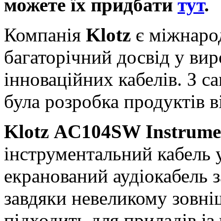
можете їх придбати
тут
.
Компанія
Klotz
є міжнаро
багаторічний досвід у вир
інноваційних кабелів. З с
була розробка продуктів в
Klotz AC104SW Instrumen
інструментальний кабель у
екранований аудіокабель 
завдяки невеликому зовні
підходить для приладів із