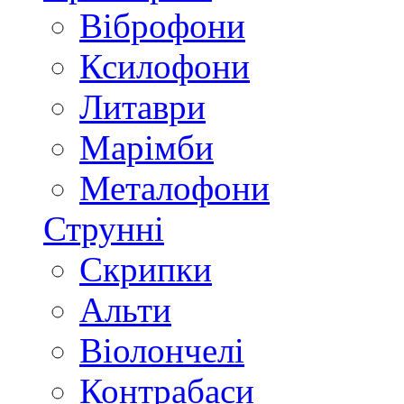
Віброфони
Ксилофони
Литаври
Марімби
Металофони
Струнні
Скрипки
Альти
Віолончелі
Контрабаси