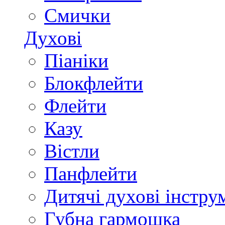
Смички
Духові
Піаніки
Блокфлейти
Флейти
Казу
Вістли
Панфлейти
Дитячі духові інстру
Губна гармошка