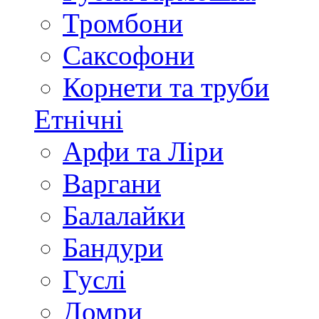
Тромбони
Саксофони
Корнети та труби
Етнічні
Арфи та Ліри
Варгани
Балалайки
Бандури
Гуслі
Домри