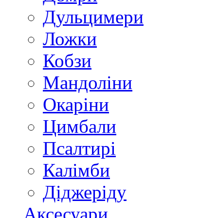
Дульцимери
Ложки
Кобзи
Мандоліни
Окаріни
Цимбали
Псалтирі
Калімби
Діджеріду
Аксесуари