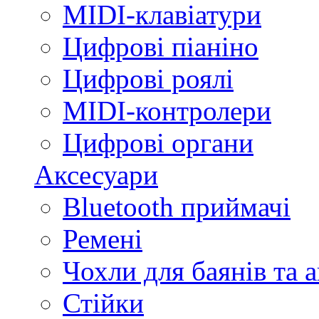
MIDI-клавіатури
Цифрові піаніно
Цифрові роялі
MIDI-контролери
Цифрові органи
Аксесуари
Bluetooth приймачі
Ремені
Чохли для баянів та 
Стійки