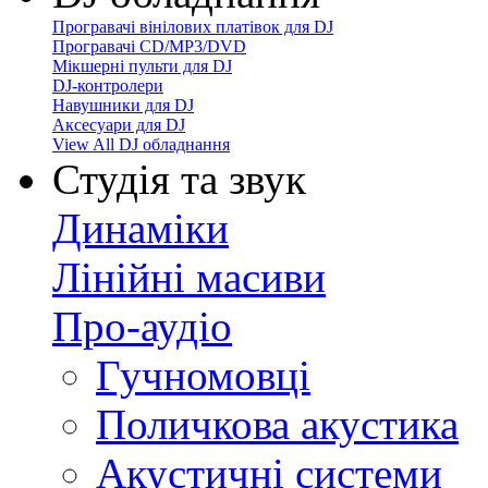
Програвачі вінілових платівок для DJ
Програвачі CD/MP3/DVD
Мікшерні пульти для DJ
DJ-контролери
Навушники для DJ
Аксесуари для DJ
View All DJ обладнання
Студія та звук
Динаміки
Лінійні масиви
Про-аудіо
Гучномовці
Поличкова акустика
Акустичні системи