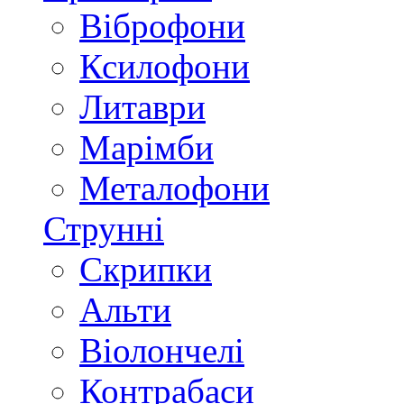
Віброфони
Ксилофони
Литаври
Марімби
Металофони
Струнні
Скрипки
Альти
Віолончелі
Контрабаси