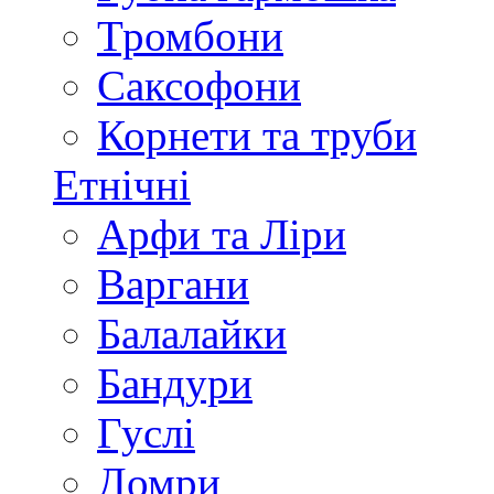
Тромбони
Саксофони
Корнети та труби
Етнічні
Арфи та Ліри
Варгани
Балалайки
Бандури
Гуслі
Домри