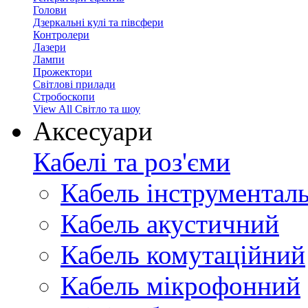
Голови
Дзеркальні кулі та півсфери
Контролери
Лазери
Лампи
Прожектори
Світлові прилади
Стробоскопи
View All Світло та шоу
Аксесуари
Кабелі та роз'єми
Кабель інструментал
Кабель акустичний
Кабель комутаційний
Кабель мікрофонний