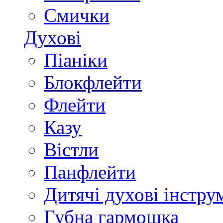
Смички
Духові
Піаніки
Блокфлейти
Флейти
Казу
Вістли
Панфлейти
Дитячі духові інстру
Губна гармошка