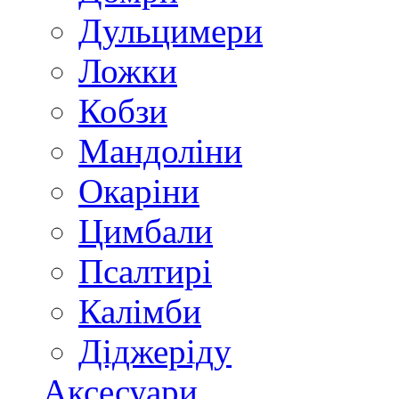
Дульцимери
Ложки
Кобзи
Мандоліни
Окаріни
Цимбали
Псалтирі
Калімби
Діджеріду
Аксесуари