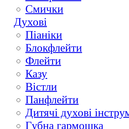
Смички
Духові
Піаніки
Блокфлейти
Флейти
Казу
Вістли
Панфлейти
Дитячі духові інстру
Губна гармошка