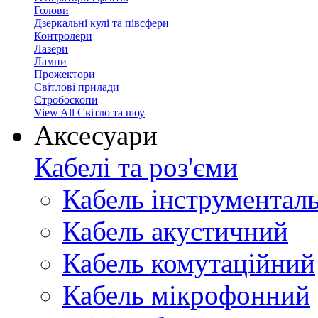
Голови
Дзеркальні кулі та півсфери
Контролери
Лазери
Лампи
Прожектори
Світлові прилади
Стробоскопи
View All Світло та шоу
Аксесуари
Кабелі та роз'єми
Кабель інструментал
Кабель акустичний
Кабель комутаційний
Кабель мікрофонний