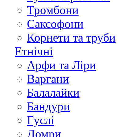
Тромбони
Саксофони
Корнети та труби
Етнічні
Арфи та Ліри
Варгани
Балалайки
Бандури
Гуслі
Домри