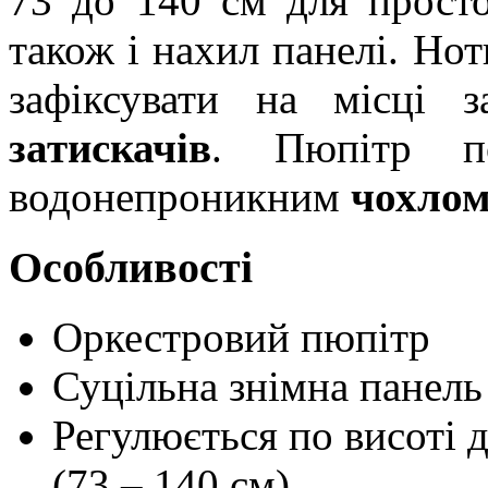
73 до 140 см для просто
також і нахил панелі. Но
зафіксувати на місці
затискачів
. Пюпітр по
водонепроникним
чохло
Особливості
Оркестровий пюпітр
Суцільна знімна панель
Регулюється по висоті 
(73 – 140 см)