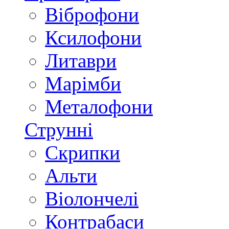
Віброфони
Ксилофони
Литаври
Марімби
Металофони
Струнні
Скрипки
Альти
Віолончелі
Контрабаси