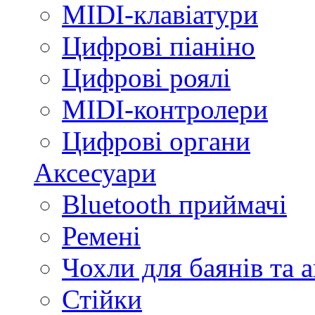
MIDI-клавіатури
Цифрові піаніно
Цифрові роялі
MIDI-контролери
Цифрові органи
Аксесуари
Bluetooth приймачі
Ремені
Чохли для баянів та 
Стійки