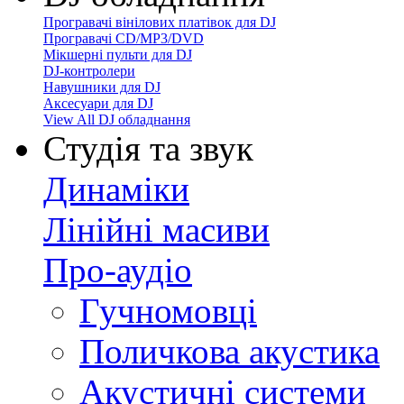
Програвачі вінілових платівок для DJ
Програвачі CD/MP3/DVD
Мікшерні пульти для DJ
DJ-контролери
Навушники для DJ
Аксесуари для DJ
View All DJ обладнання
Студія та звук
Динаміки
Лінійні масиви
Про-аудіо
Гучномовці
Поличкова акустика
Акустичні системи