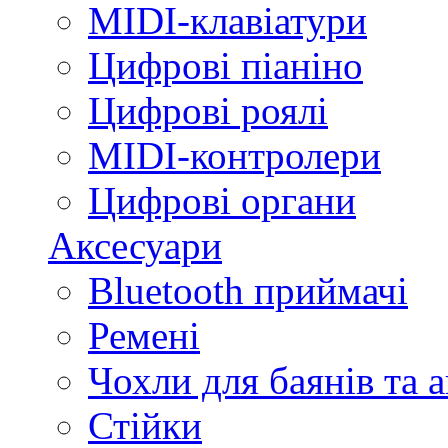
MIDI-клавіатури
Цифрові піаніно
Цифрові роялі
MIDI-контролери
Цифрові органи
Аксесуари
Bluetooth приймачі
Ремені
Чохли для баянів та 
Стійки