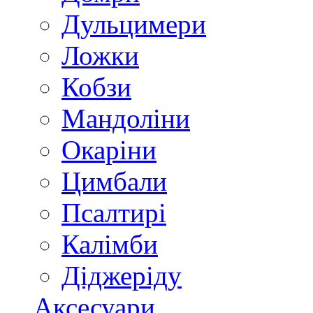
Дульцимери
Ложки
Кобзи
Мандоліни
Окаріни
Цимбали
Псалтирі
Калімби
Діджеріду
Аксесуари