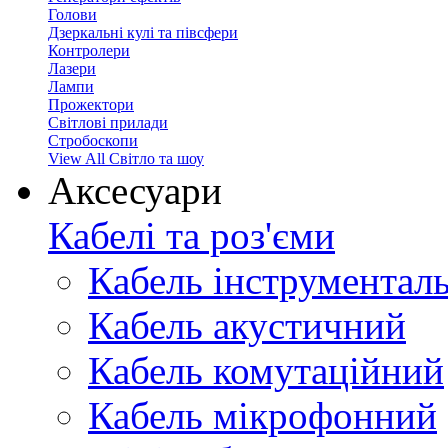
Голови
Дзеркальні кулі та півсфери
Контролери
Лазери
Лампи
Прожектори
Світлові прилади
Стробоскопи
View All Світло та шоу
Аксесуари
Кабелі та роз'єми
Кабель інструментал
Кабель акустичний
Кабель комутаційний
Кабель мікрофонний