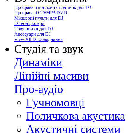
Програвачі вінілових платівок для DJ
Програвачі CD/MP3/DVD
Мікшерні пульти для DJ
DJ-контролери
Навушники для DJ
Аксесуари для DJ
View All DJ обладнання
Студія та звук
Динаміки
Лінійні масиви
Про-аудіо
Гучномовці
Поличкова акустика
Акустичні системи