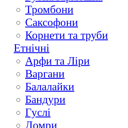
Тромбони
Саксофони
Корнети та труби
Етнічні
Арфи та Ліри
Варгани
Балалайки
Бандури
Гуслі
Домри