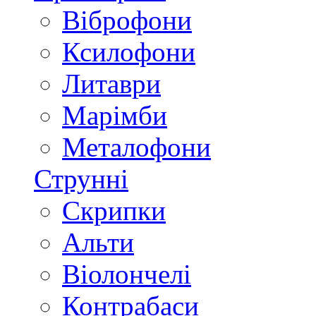
Віброфони
Ксилофони
Литаври
Марімби
Металофони
Струнні
Скрипки
Альти
Віолончелі
Контрабаси