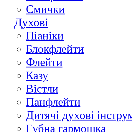
Смички
Духові
Піаніки
Блокфлейти
Флейти
Казу
Вістли
Панфлейти
Дитячі духові інстру
Губна гармошка