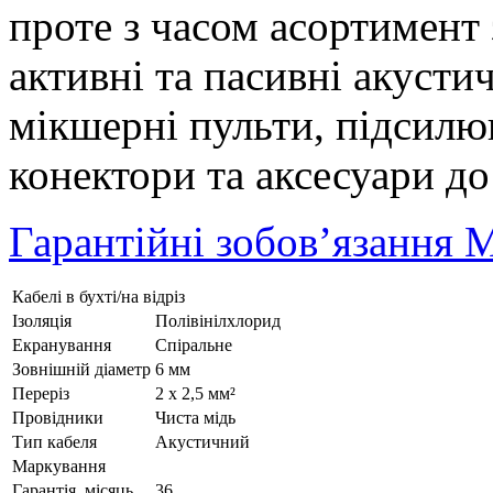
проте з часом асортимент
активні та пасивні акусти
мікшерні пульти, підсилюв
конектори та аксесуари до
Гарантійні зобов’язання 
Кабелі в бухті/на відріз
Ізоляція
Полівінілхлорид
Екранування
Спіральне
Зовнішній діаметр
6 мм
Переріз
2 x 2,5 мм²
Провідники
Чиста мідь
Тип кабеля
Акустичний
Маркування
Гарантія, місяць
36