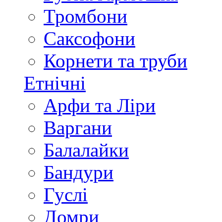
Тромбони
Саксофони
Корнети та труби
Етнічні
Арфи та Ліри
Варгани
Балалайки
Бандури
Гуслі
Домри