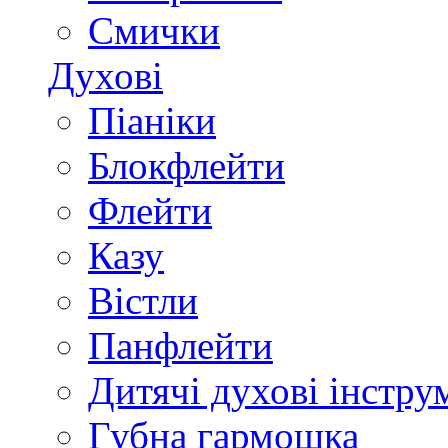
Смички
Духові
Піаніки
Блокфлейти
Флейти
Казу
Вістли
Панфлейти
Дитячі духові інстру
Губна гармошка