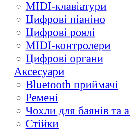
MIDI-клавіатури
Цифрові піаніно
Цифрові роялі
MIDI-контролери
Цифрові органи
Аксесуари
Bluetooth приймачі
Ремені
Чохли для баянів та 
Стійки