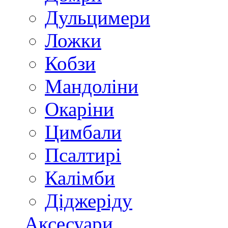
Дульцимери
Ложки
Кобзи
Мандоліни
Окаріни
Цимбали
Псалтирі
Калімби
Діджеріду
Аксесуари