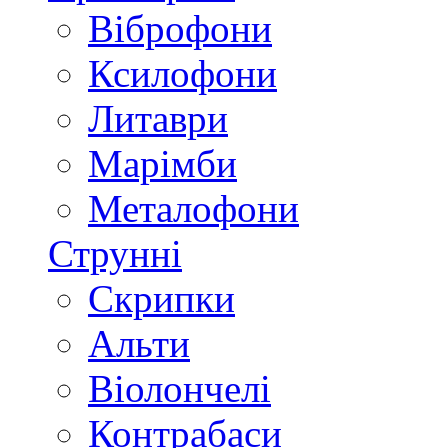
Віброфони
Ксилофони
Литаври
Марімби
Металофони
Струнні
Скрипки
Альти
Віолончелі
Контрабаси