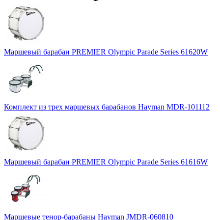
Маршевый барабан PREMIER Olympic Parade Series 61620W
Комплект из трех маршевых барабанов Hayman MDR-101112
Маршевый барабан PREMIER Olympic Parade Series 61616W
Маршевые тенор-барабаны Hayman JMDR-060810