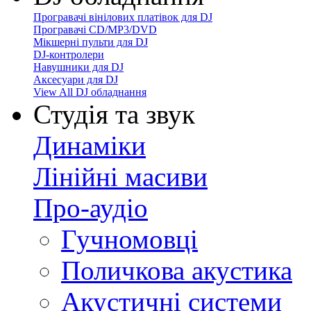
Програвачі вінілових платівок для DJ
Програвачі CD/MP3/DVD
Мікшерні пульти для DJ
DJ-контролери
Навушники для DJ
Аксесуари для DJ
View All DJ обладнання
Студія та звук
Динаміки
Лінійні масиви
Про-аудіо
Гучномовці
Поличкова акустика
Акустичні системи