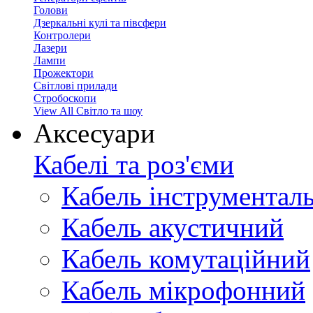
Голови
Дзеркальні кулі та півсфери
Контролери
Лазери
Лампи
Прожектори
Світлові прилади
Стробоскопи
View All Світло та шоу
Аксесуари
Кабелі та роз'єми
Кабель інструментал
Кабель акустичний
Кабель комутаційний
Кабель мікрофонний