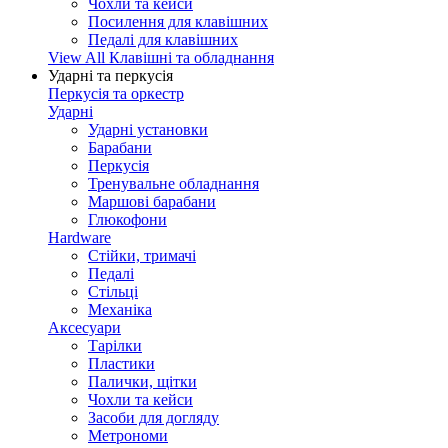
Чохли та кейси
Посилення для клавішних
Педалі для клавішних
View All Клавішні та обладнання
Ударні та перкусія
Перкусія та оркестр
Ударні
Ударні установки
Барабани
Перкусія
Тренувальне обладнання
Маршові барабани
Глюкофони
Hardware
Стійки, тримачі
Педалі
Стільці
Механіка
Аксесуари
Тарілки
Пластики
Палички, щітки
Чохли та кейси
Засоби для догляду
Метрономи