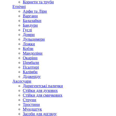
Корнети та труби
Етнічні
Арфи та Ліри
Варгани
Балалайки
Бандури
Гуслі
Домри
Дульцимери
Ложки
Кобзи
Мандоліни
Окаріни
Цимбали
Псалтирі
Калімби
Діджеріду
Аксесуари
Диригентські палички
Стійки для духових
Стійки для смичкових
Струни
Тростини
Мундштук
Засоби для догляду