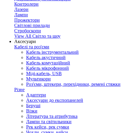
Контролери
Лазери
Лампи
Прожектори
Світлові прилади
Стробоскопи
View All Світло та шоу
Аксесуари
Кабелі та роз'єми
Кабель інструментальний
Кабель акустичний
Кабель комутаційний
Кабель мікрофонний
Міді-кабель, USB
Мультикори
Роз'єми, штекери, перехідники, ремені стяжки
Різне
Адаптери
Аксесуари до експопанелей
Беруші
Візки
Література та атрибутика
Лампи та світильники
Рек кейси, рек сумки
Чохли, сумки, кейси