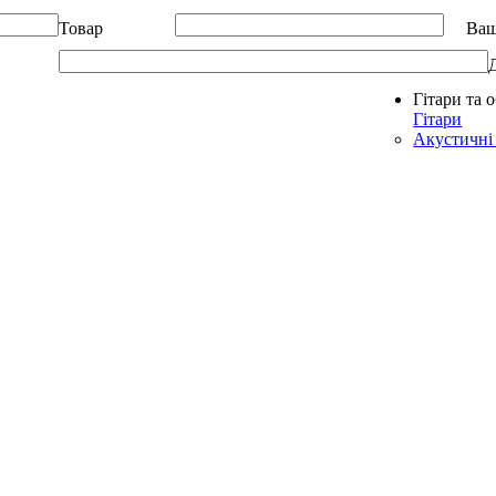
Товар
Ваш
Гітари та 
Allegro - Music: Музичні інструменти в Україні
Гітари
Акустичні 