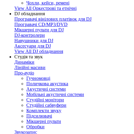
Чохли, кейси, ремені
View All Оркестрові та етнічні
DJ обладнання
Програвачі вінілових платівок для DJ
Програвачі CD/MP3/DVD
Мікшерні пульти для DJ
DJ-контролери
Навушники для DJ
Аксесуари для DJ
View All DJ обладнання
Студія та звук
Динаміки
Лінійні масиви
Про-аудіо
Гучномовці
Поличкова акустика
Акустичні системи
Мобільні акустичні системи
Студійні монітори
Студійні сабвуфери
Комплекти звуку
Підсилювачі
Мікшерні пульти
Обробки
Звукозапис