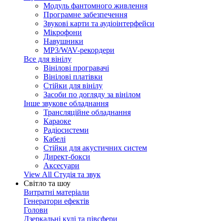
Модуль фантомного живлення
Програмне забезпечення
Звукові карти та аудіоінтерфейси
Мікрофони
Навушники
MP3/WAV-рекордери
Все для вінілу
Вінілові програвачі
Вінілові платівки
Стійки для вінілу
Засоби по догляду за вінілом
Інше звукове обладнання
Трансляційне обладнання
Караоке
Радіосистеми
Кабелі
Стійки для акустичних систем
Директ-бокси
Аксесуари
View All Студія та звук
Світло та шоу
Витратні матеріали
Генератори ефектів
Голови
Дзеркальні кулі та півсфери