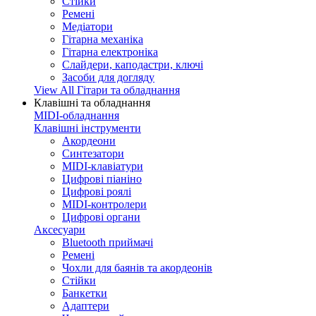
Стійки
Ремені
Медіатори
Гітарна механіка
Гітарна електроніка
Слайдери, каподастри, ключі
Засоби для догляду
View All Гітари та обладнання
Клавішні та обладнання
MIDI-обладнання
Клавішні інструменти
Акордеони
Синтезатори
MIDI-клавіатури
Цифрові піаніно
Цифрові роялі
MIDI-контролери
Цифрові органи
Аксесуари
Bluetooth приймачі
Ремені
Чохли для баянів та акордеонів
Стійки
Банкетки
Адаптери