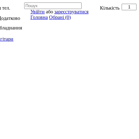
 тел.
Кількість
Увійти
або
зареєструватися
Головна
Обрані (0)
Додатково
обладнання
гітари