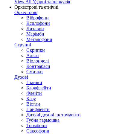
View All Ударні та перкусія
Оркестрові та етнічні
Оркестрові
Віброфони
Ксилофони
Литаври
Марімби
Металофони
Струнні
Скрипки
Альти
Віолончелі
Контрабаси
Смички
Духові
Піаніки
Блокфлейти
Флейти
Казу
Вістли
Панфлейти
Дитячі духові інструменти
Губна гармошка
Тромбони
Саксофони