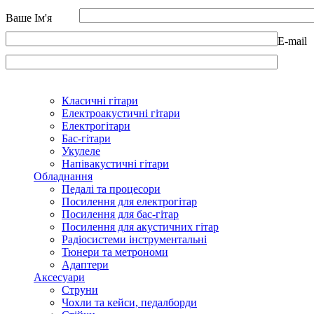
Ваше Ім'я
E-mail
Класичні гітари
Електроакустичні гітари
Електрогітари
Бас-гітари
Укулеле
Напівакустичні гітари
Обладнання
Педалі та процесори
Посилення для електрогітар
Посилення для бас-гітар
Посилення для акустичних гітар
Радіосистеми інструментальні
Тюнери та метрономи
Адаптери
Аксесуари
Струни
Чохли та кейси, педалборди