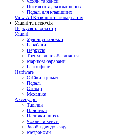
Чохли та кейси
Посилення для клавішних
Педалі для клавішних
View All Клавішні та обладнання
Ударні та перкусія
Перкусія та оркестр
Ударні
Ударні установки
Барабани
Перкусія
Тренувальне обладнання
Маршові барабани
Глюкофони
Hardware
Стійки, тримачі
Педалі
Стільці
Механіка
Аксесуари
Тарілки
Пластики
Палички, щітки
Чохли та кейси
Засоби для догляду
Метрономи