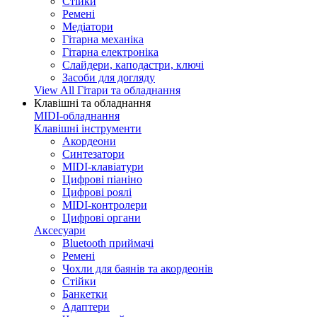
Стійки
Ремені
Медіатори
Гітарна механіка
Гітарна електроніка
Слайдери, каподастри, ключі
Засоби для догляду
View All Гітари та обладнання
Клавішні та обладнання
MIDI-обладнання
Клавішні інструменти
Акордеони
Синтезатори
MIDI-клавіатури
Цифрові піаніно
Цифрові роялі
MIDI-контролери
Цифрові органи
Аксесуари
Bluetooth приймачі
Ремені
Чохли для баянів та акордеонів
Стійки
Банкетки
Адаптери