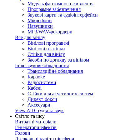
Модуль фантомного живлення
Програмне забезпечення
Звукові карти та аудіоінтерфейси
Мікрофони
Навушники
MP3/WAV-рекордери
Все для вінілу
Вінілові програвачі
Вінілові платівки
Стійки для вінілу
Засоби по догляду за вінілом
Інше звукове обладнання
Трансляційне обладнання
Караоке
Радіосистеми
Кабелі
Стійки для акустичних систем
Директ-бокси
Аксесуари
View All Студія та звук
Світло та шоу
Витратні матеріали
Генератори ефектів
Голови
Дзеркальні кулі та півсфери