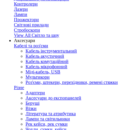
Контролери
Лазери
Лампи
Прожектори
Світлові прилади
Стробоскопи
View All Світло та шоу
Аксесуари
Кабелі та роз'єми
Кабель інструментальний
Кабель акустичний
Кабель комутаційний
Кабель мікрофонний
Міді-кабель, USB
Мультикори
Роз'єми, штекери, перехідники, ремені стяжки
Різне
Адаптери
Аксесуари до експопанелей
Беруші
Візки
Література та атрибутика
Лампи та світильники
Рек кейси, рек сумки
Чохли, сумки, кейси