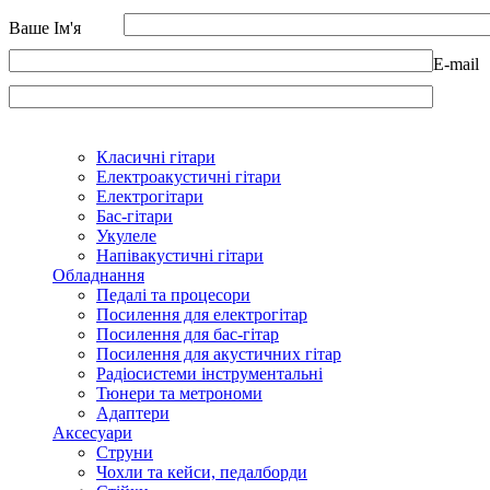
Ваше Ім'я
E-mail
Класичні гітари
Електроакустичні гітари
Електрогітари
Бас-гітари
Укулеле
Напівакустичні гітари
Обладнання
Педалі та процесори
Посилення для електрогітар
Посилення для бас-гітар
Посилення для акустичних гітар
Радіосистеми інструментальні
Тюнери та метрономи
Адаптери
Аксесуари
Струни
Чохли та кейси, педалборди