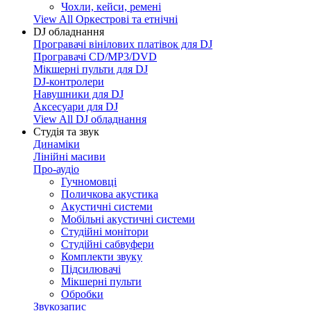
Чохли, кейси, ремені
View All Оркестрові та етнічні
DJ обладнання
Програвачі вінілових платівок для DJ
Програвачі CD/MP3/DVD
Мікшерні пульти для DJ
DJ-контролери
Навушники для DJ
Аксесуари для DJ
View All DJ обладнання
Студія та звук
Динаміки
Лінійні масиви
Про-аудіо
Гучномовці
Поличкова акустика
Акустичні системи
Мобільні акустичні системи
Студійні монітори
Студійні сабвуфери
Комплекти звуку
Підсилювачі
Мікшерні пульти
Обробки
Звукозапис