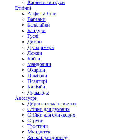
Корнети та труби
Етнічні
Арфи та Ліри
Варгани
Балалайки
Бандури
Гуслі
Домри
Дульцимери
Ложки
Кобзи
Мандоліни
Окаріни
Цимбали
Псалтирі
Калімби
Діджеріду
Аксесуари
Диригентські палички
Стійки для духових
Стійки для смичкових
Струни
Тростини
Мундштук
Засоби для догляду