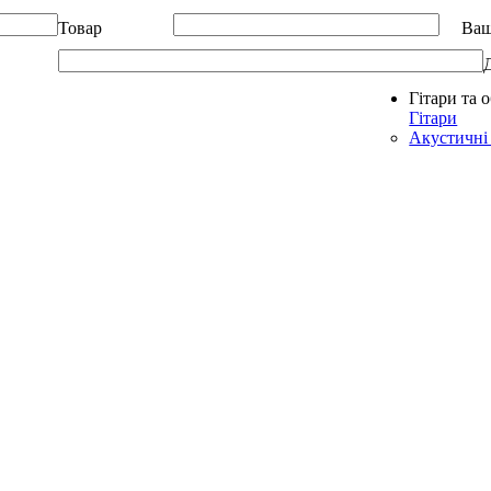
Товар
Ваш
Гітари та 
Allegro - Music: Музичні інструменти в Україні
Гітари
Акустичні 