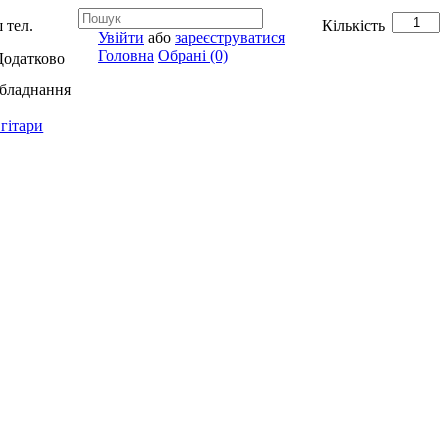
 тел.
Кількість
Увійти
або
зареєструватися
Головна
Обрані (0)
Додатково
обладнання
гітари