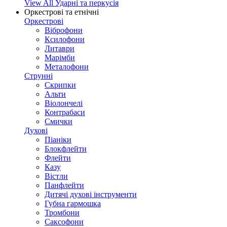
View All Ударні та перкусія
Оркестрові та етнічні
Оркестрові
Віброфони
Ксилофони
Литаври
Марімби
Металофони
Струнні
Скрипки
Альти
Віолончелі
Контрабаси
Смички
Духові
Піаніки
Блокфлейти
Флейти
Казу
Вістли
Панфлейти
Дитячі духові інструменти
Губна гармошка
Тромбони
Саксофони