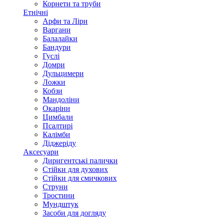
Корнети та труби
Етнічні
Арфи та Ліри
Варгани
Балалайки
Бандури
Гуслі
Домри
Дульцимери
Ложки
Кобзи
Мандоліни
Окаріни
Цимбали
Псалтирі
Калімби
Діджеріду
Аксесуари
Диригентські палички
Стійки для духових
Стійки для смичкових
Струни
Тростини
Мундштук
Засоби для догляду