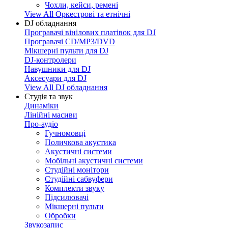
Чохли, кейси, ремені
View All Оркестрові та етнічні
DJ обладнання
Програвачі вінілових платівок для DJ
Програвачі CD/MP3/DVD
Мікшерні пульти для DJ
DJ-контролери
Навушники для DJ
Аксесуари для DJ
View All DJ обладнання
Студія та звук
Динаміки
Лінійні масиви
Про-аудіо
Гучномовці
Поличкова акустика
Акустичні системи
Мобільні акустичні системи
Студійні монітори
Студійні сабвуфери
Комплекти звуку
Підсилювачі
Мікшерні пульти
Обробки
Звукозапис