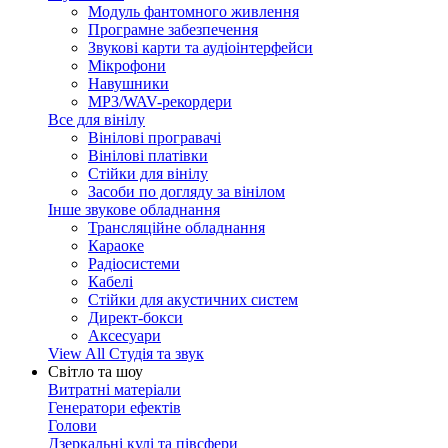
Модуль фантомного живлення
Програмне забезпечення
Звукові карти та аудіоінтерфейси
Мікрофони
Навушники
MP3/WAV-рекордери
Все для вінілу
Вінілові програвачі
Вінілові платівки
Стійки для вінілу
Засоби по догляду за вінілом
Інше звукове обладнання
Трансляційне обладнання
Караоке
Радіосистеми
Кабелі
Стійки для акустичних систем
Директ-бокси
Аксесуари
View All Студія та звук
Світло та шоу
Витратні матеріали
Генератори ефектів
Голови
Дзеркальні кулі та півсфери