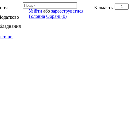
 тел.
Кількість
Увійти
або
зареєструватися
Головна
Обрані (0)
Додатково
обладнання
гітари