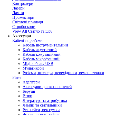
Контролери
Лазери
Лампи
Прожектори
Світлові прилади
Стробоскопи
View All Світло та шоу
Аксесуари
Кабелі та роз'єми
Кабель інструментальний
Кабель акустичний
Кабель комутаційний
Кабель мікрофонний
Міді-кабель, USB
Мультикори
Роз'єми, штекери, перехідники, ремені стяжки
Різне
Адаптери
Аксесуари до експопанелей
Беруші
Візки
Література та атрибутика
Лампи та світильники
Рек кейси, рек сумки
Чохли, сумки, кейси