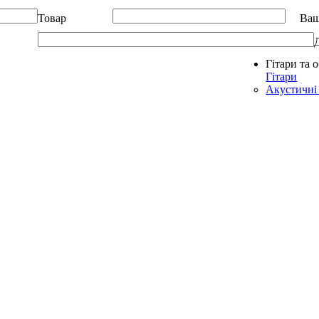
Товар
Ваш
Гітари та 
Allegro - Music: Музичні інструменти в Україні
Гітари
Акустичні 