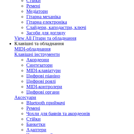
Стійки
Ремені
Медіатори
Гітарна механіка
Гітарна електроніка
Слайдери, каподастри, ключі
Засоби для догляду
View All Гітари та обладнання
Клавішні та обладнання
MIDI-обладнання
Клавішні інструменти
Акордеони
Синтезатори
MIDI-клавіатури
Цифрові піаніно
Цифрові роялі
MIDI-контролери
Цифрові органи
Аксесуари
Bluetooth приймачі
Ремені
Чохли для баянів та акордеонів
Стійки
Банкетки
Адаптери