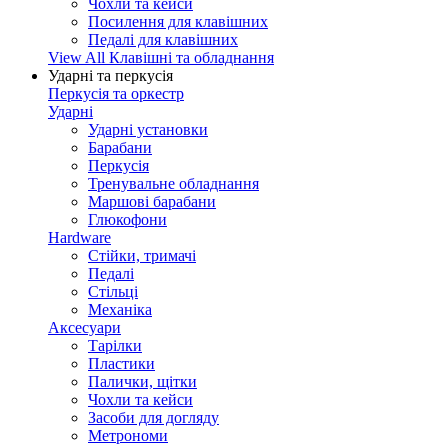
Чохли та кейси
Посилення для клавішних
Педалі для клавішних
View All Клавішні та обладнання
Ударні та перкусія
Перкусія та оркестр
Ударні
Ударні установки
Барабани
Перкусія
Тренувальне обладнання
Маршові барабани
Глюкофони
Hardware
Стійки, тримачі
Педалі
Стільці
Механіка
Аксесуари
Тарілки
Пластики
Палички, щітки
Чохли та кейси
Засоби для догляду
Метрономи