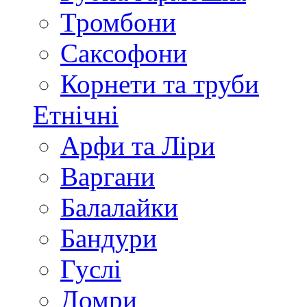
Тромбони
Саксофони
Корнети та труби
Етнічні
Арфи та Ліри
Варгани
Балалайки
Бандури
Гуслі
Домри