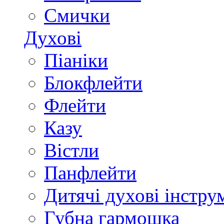
Смички
Духові
Піаніки
Блокфлейти
Флейти
Казу
Вістли
Панфлейти
Дитячі духові інстру
Губна гармошка