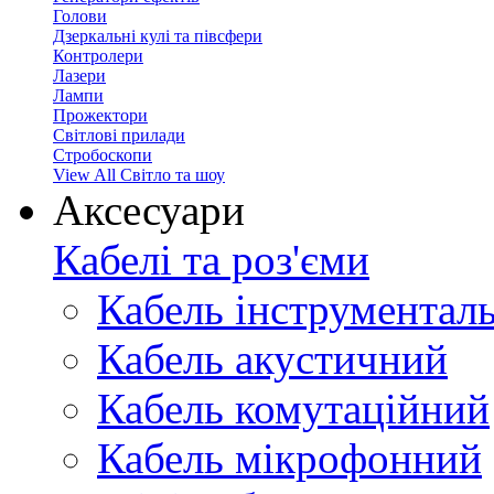
Голови
Дзеркальні кулі та півсфери
Контролери
Лазери
Лампи
Прожектори
Світлові прилади
Стробоскопи
View All Світло та шоу
Аксесуари
Кабелі та роз'єми
Кабель інструментал
Кабель акустичний
Кабель комутаційний
Кабель мікрофонний