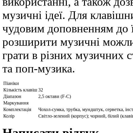
використанні, а також доз
музичні ідеї. Для клавішни
чудовим доповненням до ї
розширити музичні можлив
грати в різних музичних ст
та поп-музика.
Піаніки
Кількість клавіш
32
Діапазон
2,5 октави (F-C)
Маркування
Комплектація
Чохол-сумка, трубка, мундштук, серветка, інс
Колір
Світло-зелений (корпус); чорний, білий (клаві
Написати відгук