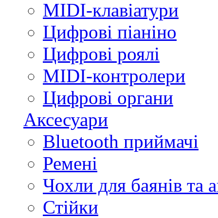
MIDI-клавіатури
Цифрові піаніно
Цифрові роялі
MIDI-контролери
Цифрові органи
Аксесуари
Bluetooth приймачі
Ремені
Чохли для баянів та 
Стійки