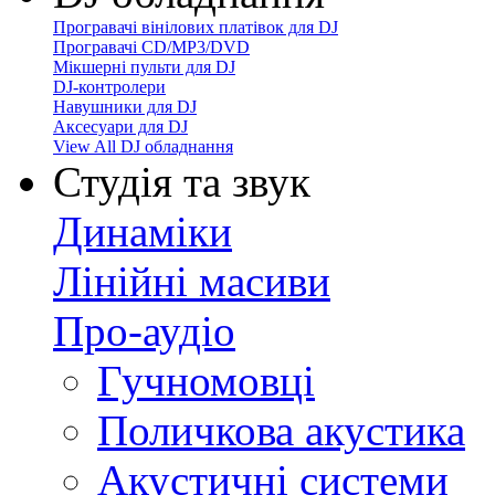
Програвачі вінілових платівок для DJ
Програвачі CD/MP3/DVD
Мікшерні пульти для DJ
DJ-контролери
Навушники для DJ
Аксесуари для DJ
View All DJ обладнання
Студія та звук
Динаміки
Лінійні масиви
Про-аудіо
Гучномовці
Поличкова акустика
Акустичні системи