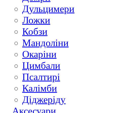
Дульцимери
Ложки
Кобзи
Мандоліни
Окаріни
Цимбали
Псалтирі
Калімби
Діджеріду
Аксесуари