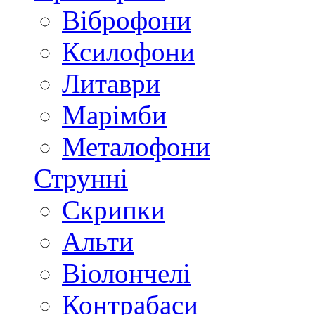
Віброфони
Ксилофони
Литаври
Марімби
Металофони
Струнні
Скрипки
Альти
Віолончелі
Контрабаси