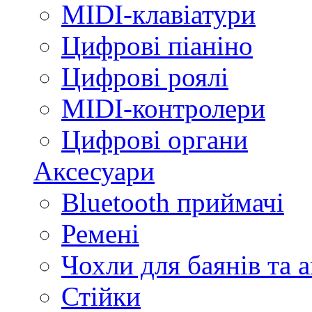
MIDI-клавіатури
Цифрові піаніно
Цифрові роялі
MIDI-контролери
Цифрові органи
Аксесуари
Bluetooth приймачі
Ремені
Чохли для баянів та 
Стійки