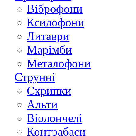
Віброфони
Ксилофони
Литаври
Марімби
Металофони
Струнні
Скрипки
Альти
Віолончелі
Контрабаси