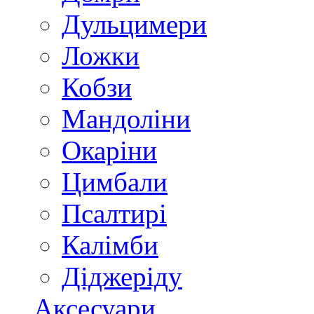
Дульцимери
Ложки
Кобзи
Мандоліни
Окаріни
Цимбали
Псалтирі
Калімби
Діджеріду
Аксесуари