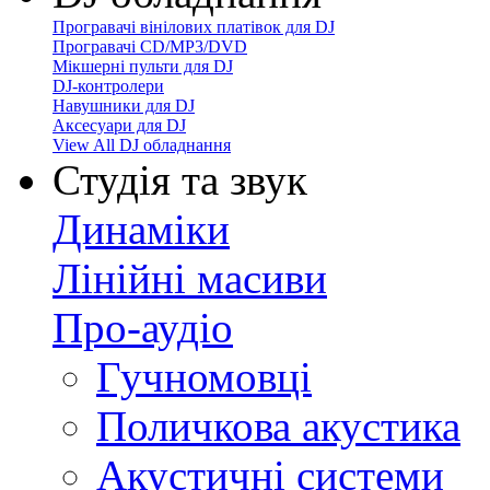
Програвачі вінілових платівок для DJ
Програвачі CD/MP3/DVD
Мікшерні пульти для DJ
DJ-контролери
Навушники для DJ
Аксесуари для DJ
View All DJ обладнання
Студія та звук
Динаміки
Лінійні масиви
Про-аудіо
Гучномовці
Поличкова акустика
Акустичні системи