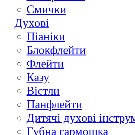
Смички
Духові
Піаніки
Блокфлейти
Флейти
Казу
Вістли
Панфлейти
Дитячі духові інстру
Губна гармошка