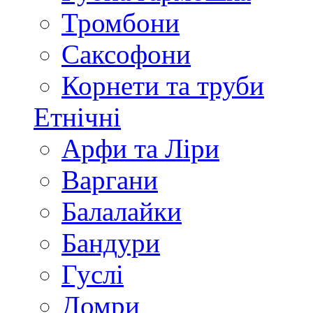
Тромбони
Саксофони
Корнети та труби
Етнічні
Арфи та Ліри
Варгани
Балалайки
Бандури
Гуслі
Домри