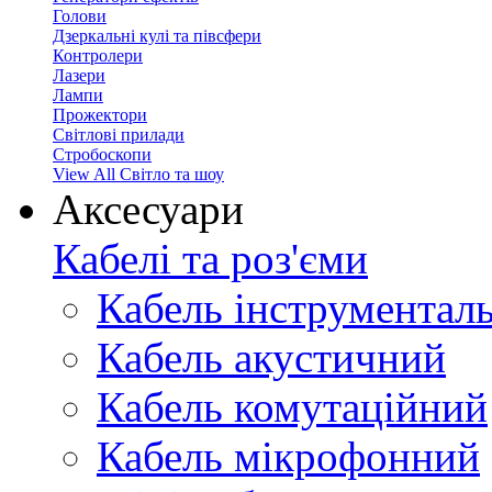
Голови
Дзеркальні кулі та півсфери
Контролери
Лазери
Лампи
Прожектори
Світлові прилади
Стробоскопи
View All Світло та шоу
Аксесуари
Кабелі та роз'єми
Кабель інструментал
Кабель акустичний
Кабель комутаційний
Кабель мікрофонний