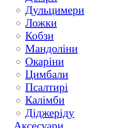
Дульцимери
Ложки
Кобзи
Мандоліни
Окаріни
Цимбали
Псалтирі
Калімби
Діджеріду
Аксесуари