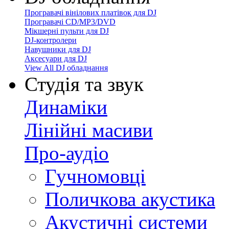
Програвачі вінілових платівок для DJ
Програвачі CD/MP3/DVD
Мікшерні пульти для DJ
DJ-контролери
Навушники для DJ
Аксесуари для DJ
View All DJ обладнання
Студія та звук
Динаміки
Лінійні масиви
Про-аудіо
Гучномовці
Поличкова акустика
Акустичні системи