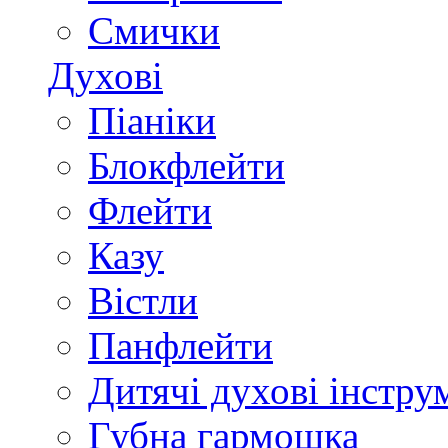
Смички
Духові
Піаніки
Блокфлейти
Флейти
Казу
Вістли
Панфлейти
Дитячі духові інстру
Губна гармошка