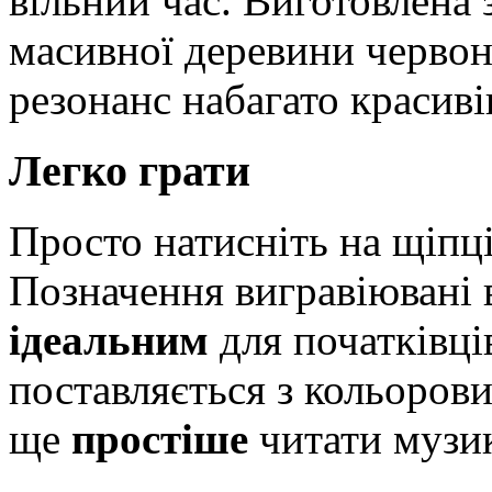
вільний час. Виготовлена 
масивної деревини червон
резонанс набагато красив
Легко грати
Просто натисніть на щіпц
Позначення вигравіювані 
ідеальним
для початківців
поставляється з кольоров
ще
простіше
читати музик