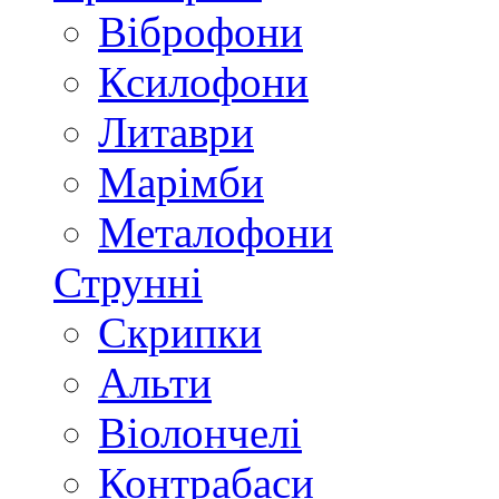
Віброфони
Ксилофони
Литаври
Марімби
Металофони
Струнні
Скрипки
Альти
Віолончелі
Контрабаси