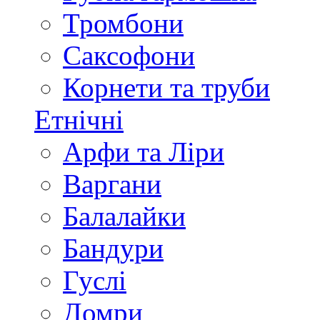
Тромбони
Саксофони
Корнети та труби
Етнічні
Арфи та Ліри
Варгани
Балалайки
Бандури
Гуслі
Домри