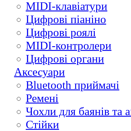
MIDI-клавіатури
Цифрові піаніно
Цифрові роялі
MIDI-контролери
Цифрові органи
Аксесуари
Bluetooth приймачі
Ремені
Чохли для баянів та 
Стійки