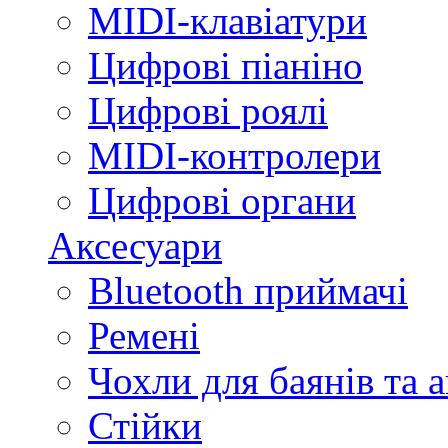
MIDI-клавіатури
Цифрові піаніно
Цифрові роялі
MIDI-контролери
Цифрові органи
Аксесуари
Bluetooth приймачі
Ремені
Чохли для баянів та 
Стійки