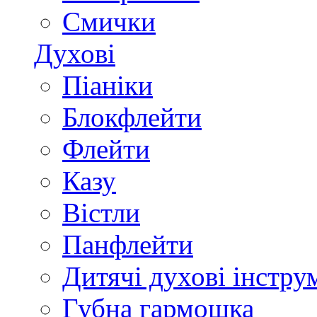
Смички
Духові
Піаніки
Блокфлейти
Флейти
Казу
Вістли
Панфлейти
Дитячі духові інстру
Губна гармошка