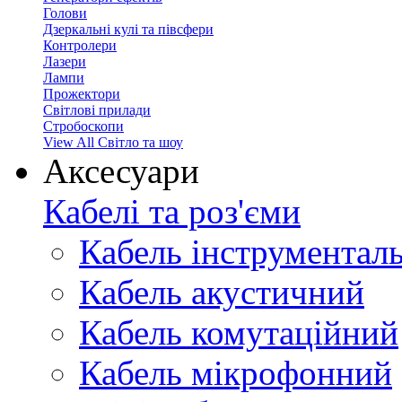
Голови
Дзеркальні кулі та півсфери
Контролери
Лазери
Лампи
Прожектори
Світлові прилади
Стробоскопи
View All Світло та шоу
Аксесуари
Кабелі та роз'єми
Кабель інструментал
Кабель акустичний
Кабель комутаційний
Кабель мікрофонний