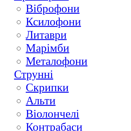
Віброфони
Ксилофони
Литаври
Марімби
Металофони
Струнні
Скрипки
Альти
Віолончелі
Контрабаси