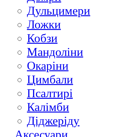
Дульцимери
Ложки
Кобзи
Мандоліни
Окаріни
Цимбали
Псалтирі
Калімби
Діджеріду
Аксесуари