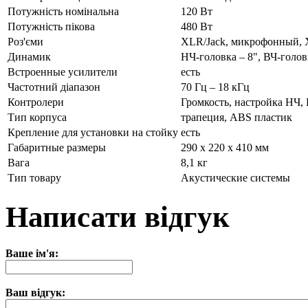
Потужність номінальна
120 Вт
Потужність пікова
480 Вт
Роз'єми
XLR/Jack, микрофонный,
Динамик
НЧ-головка – 8", ВЧ-голов
Встроенные усилители
есть
Частотний діапазон
70 Гц – 18 кГц
Контролери
Громкость, настройка НЧ,
Тип корпуса
трапеция, ABS пластик
Крепление для установки на стойку
есть
Габаритные размеры
290 х 220 х 410 мм
Вага
8,1 кг
Тип товару
Акустические системы
Написати відгук
Ваше ім'я:
Ваш відгук: