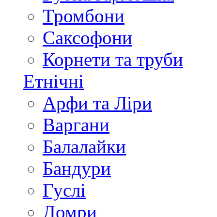
Тромбони
Саксофони
Корнети та труби
Етнічні
Арфи та Ліри
Варгани
Балалайки
Бандури
Гуслі
Домри