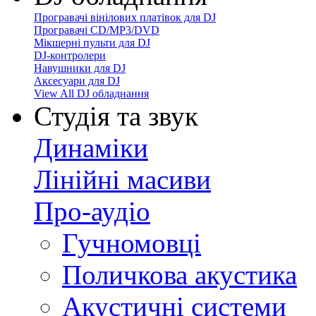
Програвачі вінілових платівок для DJ
Програвачі CD/MP3/DVD
Мікшерні пульти для DJ
DJ-контролери
Навушники для DJ
Аксесуари для DJ
View All DJ обладнання
Студія та звук
Динаміки
Лінійні масиви
Про-аудіо
Гучномовці
Поличкова акустика
Акустичні системи